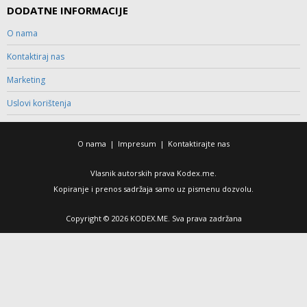
DODATNE INFORMACIJE
O nama
Kontaktiraj nas
Marketing
Uslovi korištenja
O nama
|
Impresum
|
Kontaktirajte nas
Vlasnik autorskih prava Kodex.me.
Kopiranje i prenos sadržaja samo uz pismenu dozvolu.
Copyright © 2026 KODEX.ME. Sva prava zadržana