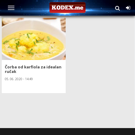
TAG: Čorba od karfiola
Čorba od karfiola za idealan
ručak
05. 06. 2020 - 14:49