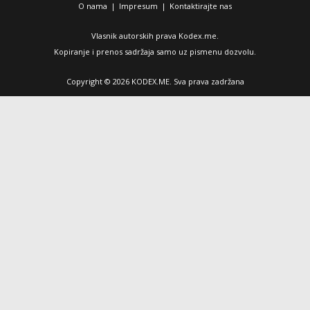
O nama
|
Impresum
|
Kontaktirajte nas
Vlasnik autorskih prava Kodex.me.
Kopiranje i prenos sadržaja samo uz pismenu dozvolu.
Copyright © 2026 KODEX.ME. Sva prava zadržana