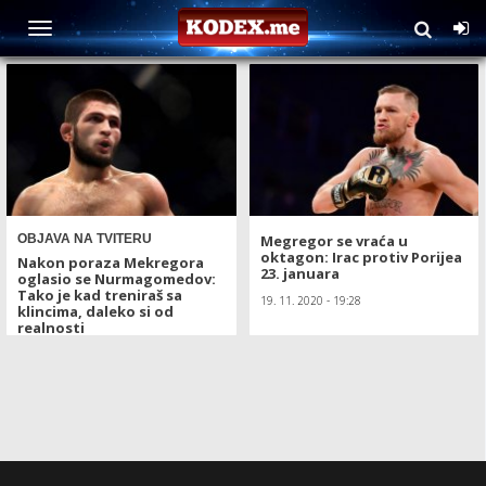
TAG: Dastin Porije
OBJAVA NA TVITERU
Megregor se vraća u
oktagon: Irac protiv Porijea
Nakon poraza Mekregora
23. januara
oglasio se Nurmagomedov:
Tako je kad treniraš sa
19. 11. 2020 - 19:28
klincima, daleko si od
realnosti
24. 01. 2021 - 09:33