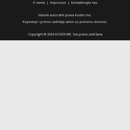
O nama
|
Impresum
|
Kontaktirajte nas
Vlasnik autorskih prava Kodex.me.
Kopiranje i prenos sadržaja samo uz pismenu dozvolu.
Copyright © 2026 KODEX.ME. Sva prava zadržana