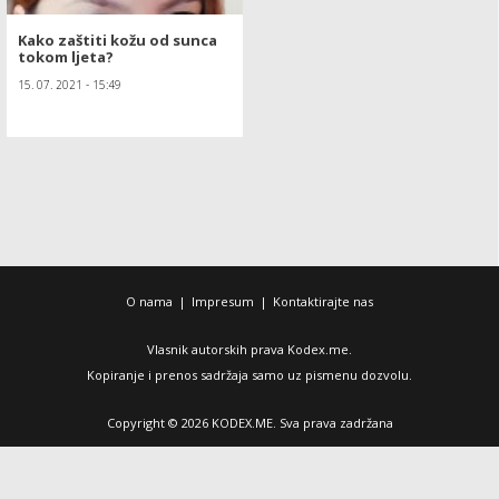
Kako zaštiti kožu od sunca
tokom ljeta?
15. 07. 2021 - 15:49
O nama
|
Impresum
|
Kontaktirajte nas
Vlasnik autorskih prava Kodex.me.
Kopiranje i prenos sadržaja samo uz pismenu dozvolu.
Copyright © 2026 KODEX.ME. Sva prava zadržana