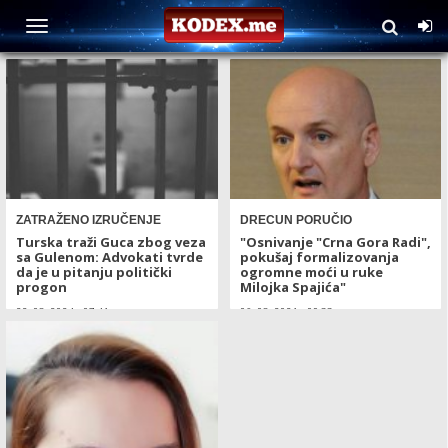
TAG: Maja Živković
ZATRAŽENO IZRUČENJE
DRECUN PORUČIO
Turska traži Guca zbog veza
"Osnivanje "Crna Gora Radi",
sa Gulenom: Advokati tvrde
pokušaj formalizovanja
da je u pitanju politički
ogromne moći u ruke
progon
Milojka Spajića"
22. 08. 2024 - 07:41
06. 08. 2021 - 09:33