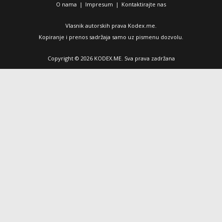
O nama
|
Impresum
|
Kontaktirajte nas
Vlasnik autorskih prava Kodex.me.
Kopiranje i prenos sadržaja samo uz pismenu dozvolu.
Copyright © 2026 KODEX.ME. Sva prava zadržana