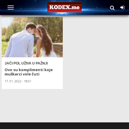
TAG: komplimenti
JAČI POL UŽIVA U PAŽNJI
Ovo su komplimenti koje
muškarci vole čuti
17. 01. 2022 - 18:01