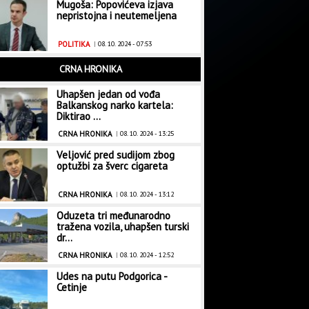
Mugoša: Popovićeva izjava
nepristojna i neutemeljena
POLITIKA
|
08. 10. 2024 - 07:53
CRNA HRONIKA
Uhapšen jedan od vođa
Balkanskog narko kartela:
Diktirao ...
CRNA HRONIKA
|
08. 10. 2024 - 13:25
Veljović pred sudijom zbog
optužbi za šverc cigareta
CRNA HRONIKA
|
08. 10. 2024 - 13:12
Oduzeta tri međunarodno
tražena vozila, uhapšen turski
dr...
CRNA HRONIKA
|
08. 10. 2024 - 12:52
Udes na putu Podgorica -
Cetinje