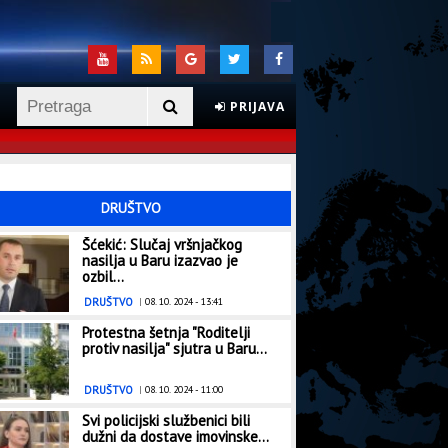
PRIJAVA
DRUŠTVO
Šćekić: Slučaj vršnjačkog
nasilja u Baru izazvao je
ozbil...
DRUŠTVO
|
08. 10. 2024 - 13:41
Protestna šetnja "Roditelji
protiv nasilja" sjutra u Baru...
DRUŠTVO
|
08. 10. 2024 - 11:00
Svi policijski službenici bili
dužni da dostave imovinske...