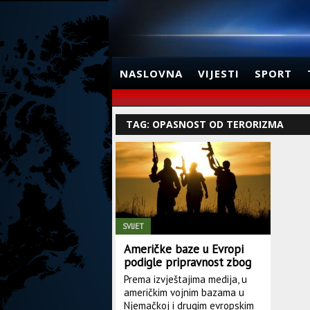
NASLOVNA
VIJESTI
SPORT
TAG: OPASNOST OD TERORIZMA
SVIJET
Američke baze u Evropi
podigle pripravnost zbog
opasnosti od terorizma
Prema izvještajima medija, u
američkim vojnim bazama u
Njemačkoj i drugim evropskim