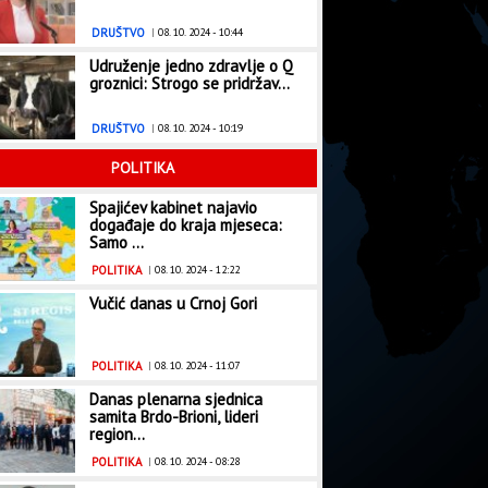
DRUŠTVO
|
08. 10. 2024 - 10:44
Udruženje jedno zdravlje o Q
groznici: Strogo se pridržav...
DRUŠTVO
|
08. 10. 2024 - 10:19
POLITIKA
Spajićev kabinet najavio
događaje do kraja mjeseca:
Samo ...
POLITIKA
|
08. 10. 2024 - 12:22
Vučić danas u Crnoj Gori
POLITIKA
|
08. 10. 2024 - 11:07
Danas plenarna sjednica
samita Brdo-Brioni, lideri
region...
POLITIKA
|
08. 10. 2024 - 08:28