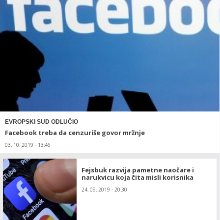
EVROPSKI SUD ODLUČIO
Facebook treba da cenzuriše govor mržnje
03. 10. 2019 - 13:46
Fejsbuk razvija pametne naočare i
narukvicu koja čita misli korisnika
24. 09. 2019 - 20:30