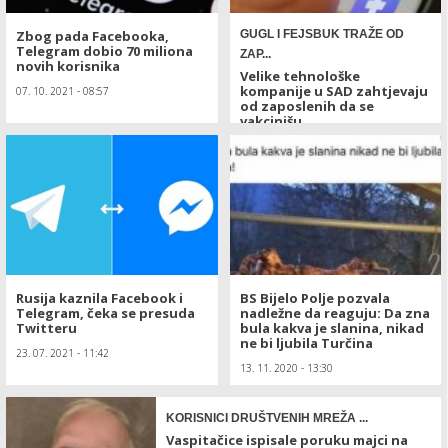
Zbog pada Facebooka,
GUGL I FEJSBUK TRAŽE OD
Telegram dobio 70 miliona
ZAP...
novih korisnika
Velike tehnološke
kompanije u SAD zahtjevaju
07. 10. 2021 - 08:57
od zaposlenih da se
vakcinišu
29. 07. 2021 - 12:23
Rusija kaznila Facebook i
BS Bijelo Polje pozvala
Telegram, čeka se presuda
nadležne da reaguju: Da zna
Twitteru
bula kakva je slanina, nikad
ne bi ljubila Turčina
23. 07. 2021 - 11:42
13. 11. 2020 - 13:30
KORISNICI DRUŠTVENIH MREŽA ...
Vaspitačice ispisale poruku majci na