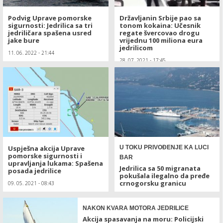
Podvig Uprave pomorske
Državljanin Srbije pao sa
sigurnosti: Jedrilica sa tri
tonom kokaina: Učesnik
jedriličara spašena usred
regate švercovao drogu
jake bure
vrijednu 100 miliona eura
jedrilicom
11. 06. 2022 - 21:44
28. 07. 2021 - 17:45
Uspješna akcija Uprave
U TOKU PRIVOĐENJE KA LUCI
pomorske sigurnosti i
BAR
upravljanja lukama: Spašena
Jedrilica sa 50 migranata
posada jedrilice
pokušala ilegalno da pređe
crnogorsku granicu
09. 05. 2021 - 08:43
17. 12. 2020 - 10:44
NAKON KVARA MOTORA JEDRILICE
Akcija spasavanja na moru: Policijski