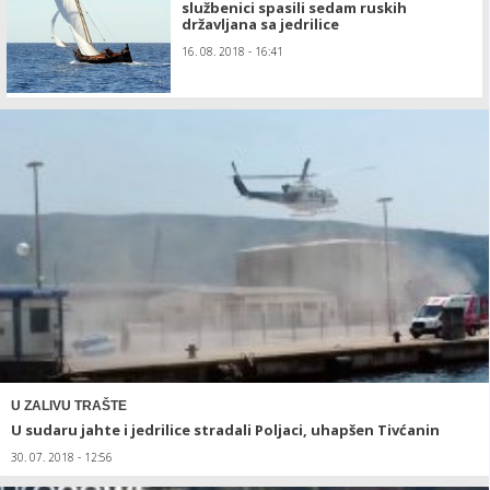
službenici spasili sedam ruskih
državljana sa jedrilice
16. 08. 2018 - 16:41
U ZALIVU TRAŠTE
U sudaru jahte i jedrilice stradali Poljaci, uhapšen Tivćanin
30. 07. 2018 - 12:56