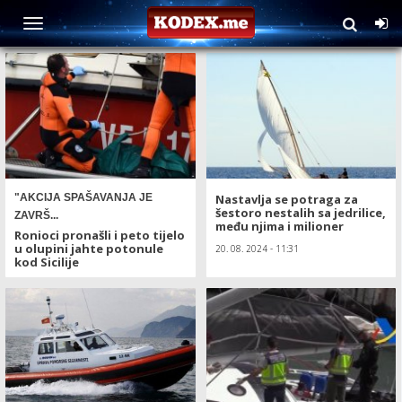
TAG: jedrilica
"AKCIJA SPAŠAVANJA JE
Nastavlja se potraga za
šestoro nestalih sa jedrilice,
ZAVRŠ...
među njima i milioner
Ronioci pronašli i peto tijelo
u olupini jahte potonule
20. 08. 2024 - 11:31
kod Sicilije
22. 08. 2024 - 08:30