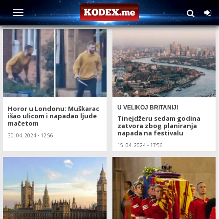
TAG: London
Horor u Londonu: Muškarac
U VELIKOJ BRITANIJI
išao ulicom i napadao ljude
Tinejdžeru sedam godina
mačetom
zatvora zbog planiranja
napada na festivalu
30. 04. 2024 - 12:56
15. 04. 2024 - 17:56