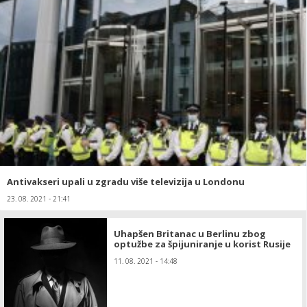
Antivakseri upali u zgradu više televizija u Londonu
23. 08. 2021 - 21:41
Uhapšen Britanac u Berlinu zbog
optužbe za špijuniranje u korist Rusije
11. 08. 2021 - 14:48