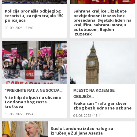
Policija pronašla odbjeglog
Sahrana kraljice Elizabete
teroristu, za njim trajalo 150
bezbjednosni izazov bez
policajaca
presedana: Svjetski lideri na
kraljičinu sahranu moraju
09. 09. 2023 - 21:40
autobusom, Bajden
izuzetak
18. 09. 2022 - 16:56
"PREKINITE RAT, A NE SOCIJA...
MJESTO NA KOJEM SE
Više hiljada ljudi na ulicama
OBILJEŽA...
Londona zbog rasta
Evakuisan Trafalgar skver
troškova
zbog bezbjednosne uzbune
18. 06. 2022 - 19:24
04. 06. 2022 - 15:11
Sud u Londonu izdao nalog za
izručenje Žulijana Asanža