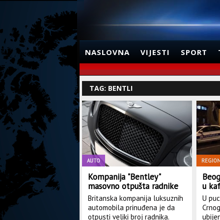
NASLOVNA
VIJESTI
SPORT
TAG: BENTLI
AUTO
REGIO
Kompanija "Bentley"
Beog
masovno otpušta radnike
u ka
pres
Britanska kompanija luksuznih
U puc
kolo
automobila prinuđena je da
Crnog
otpusti veliki broj radnika.
ubije