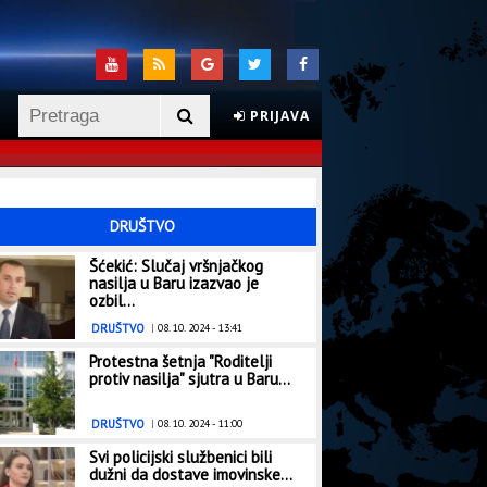
PRIJAVA
DRUŠTVO
Šćekić: Slučaj vršnjačkog
nasilja u Baru izazvao je
ozbil...
DRUŠTVO
|
08. 10. 2024 - 13:41
Protestna šetnja "Roditelji
protiv nasilja" sjutra u Baru...
DRUŠTVO
|
08. 10. 2024 - 11:00
Svi policijski službenici bili
dužni da dostave imovinske...