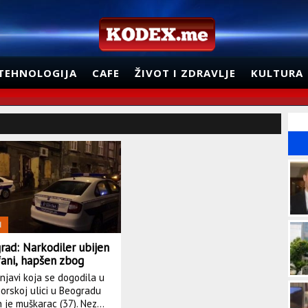
TEHNOLOGIJA
CAFE
ŽIVOT I ZDRAVLJE
KULTURA
N
rad: Narkodiler ubijen
fani, hapšen zbog
ijecanja Vučićeve
njavi koja se dogodila u
ne
orskoj ulici u Beogradu
n je muškarac (37). Nez...