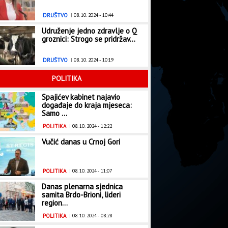
DRUŠTVO
|
08. 10. 2024 - 10:44
Udruženje jedno zdravlje o Q
groznici: Strogo se pridržav...
DRUŠTVO
|
08. 10. 2024 - 10:19
POLITIKA
Spajićev kabinet najavio
događaje do kraja mjeseca:
Samo ...
POLITIKA
|
08. 10. 2024 - 12:22
Vučić danas u Crnoj Gori
POLITIKA
|
08. 10. 2024 - 11:07
Danas plenarna sjednica
samita Brdo-Brioni, lideri
region...
POLITIKA
|
08. 10. 2024 - 08:28