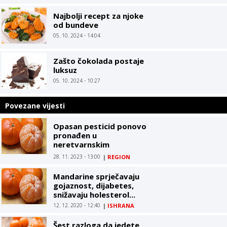
Najbolji recept za njoke
od bundeve
05. 10. 2024 - 14:04
Zašto čokolada postaje
luksuz
05. 10. 2024 - 10:27
Povezane vijesti
Opasan pesticid ponovo
pronađen u
neretvarnskim
mandarinama
28. 11. 2023 - 13:00
|
REGION
Mandarine sprječavaju
gojaznost, dijabetes,
snižavaju holesterol...
12. 12. 2020 - 12:40
|
ISHRANA
Šest razloga da jedete