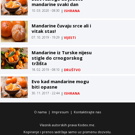
mandarine svaki dan
10. 03. 2020 - 08:30
|
ISHRANA
Mandarine čuvaju srce ali i
vitak stas!
07. 10. 2019 - 19:29
|
VIJESTI
Mandarine iz Turske nijesu
stigle do crnogorskog
tržišta
18. 02. 2019 - 08:10
|
DRUŠTVO
Evo kad mandarine mogu
biti opasne
30. 11. 2017 - 22:44
|
ISHRANA
O nama
|
Impresum
|
Kontaktirajte nas
Vlasnik autorskih prava Kodex.me.
Kopiranje i prenos sadržaja samo uz pismenu dozvolu.