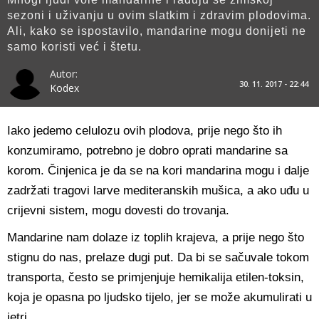
sezoni i uživanju u ovim slatkim i zdravim plodovima.
Ali, kako se ispostavilo, mandarine mogu donijeti ne
samo koristi već i štetu.
Autor:
30. 11. 2017 - 22:44
Kodex
Iako jedemo celulozu ovih plodova, prije nego što ih
konzumiramo, potrebno je dobro oprati mandarine sa
korom. Činjenica je da se na kori mandarina mogu i dalje
zadržati tragovi larve mediteranskih mušica, a ako uđu u
crijevni sistem, mogu dovesti do trovanja.
Mandarine nam dolaze iz toplih krajeva, a prije nego što
stignu do nas, prelaze dugi put. Da bi se sačuvale tokom
transporta, često se primjenjuje hemikalija etilen-toksin,
koja je opasna po ljudsko tijelo, jer se može akumulirati u
jetri.