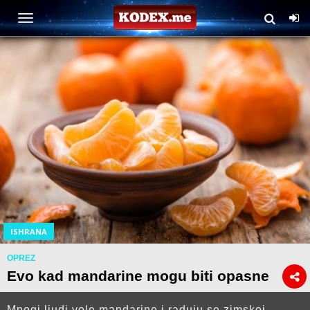
ISHRANA
OPREZ
Evo kad mandarine mogu biti opasne
Mnogi ljudi vole mandarine i raduju se zimskoj