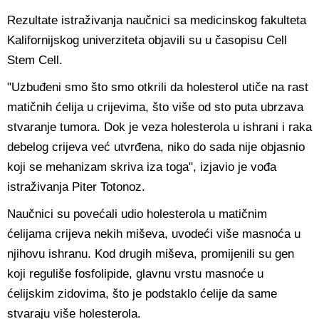
Rezultate istraživanja naučnici sa medicinskog fakulteta
Kalifornijskog univerziteta objavili su u časopisu Cell
Stem Cell.
"Uzbuđeni smo što smo otkrili da holesterol utiče na rast
matičnih ćelija u crijevima, što više od sto puta ubrzava
stvaranje tumora. Dok je veza holesterola u ishrani i raka
debelog crijeva već utvrđena, niko do sada nije objasnio
koji se mehanizam skriva iza toga", izjavio je vođa
istraživanja Piter Totonoz.
Naučnici su povećali udio holesterola u matičnim
ćelijama crijeva nekih miševa, uvodeći više masnoća u
njihovu ishranu. Kod drugih miševa, promijenili su gen
koji reguliše fosfolipide, glavnu vrstu masnoće u
ćelijskim zidovima, što je podstaklo ćelije da same
stvaraju više holesterola.