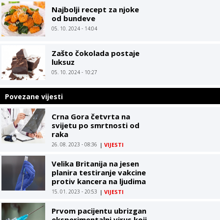
Najbolji recept za njoke
od bundeve
05. 10. 2024 - 14:04
Zašto čokolada postaje
luksuz
05. 10. 2024 - 10:27
Povezane vijesti
Crna Gora četvrta na
svijetu po smrtnosti od
raka
26. 08. 2023 - 08:36
|
VIJESTI
Velika Britanija na jesen
planira testiranje vakcine
protiv kancera na ljudima
15. 01. 2023 - 20:53
|
VIJESTI
Prvom pacijentu ubrizgan
eksperimentalni virus koji