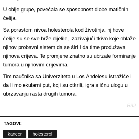
U obije grupe, povećala se sposobnost diobe matičnih
ćelija.
Sa porastom nivoa holesterola kod životinja, njihove
ćelije su se sve brže dijelile, izazivajući tkivo koje oblaže
njihov probavni sistem da se širi i da time produžava
njihova crijeva. Te promjene znatno su ubrzale formiranje
tumora u njihovim crijevima.
Tim naučnika sa Univerziteta u Los Anđelesu istražiće i
da li molekularni put, koji su otkrili, igra sličnu ulogu u
ubrzavanju rasta drugih tumora.
B92
TAGOVI:
kancer
holesterol