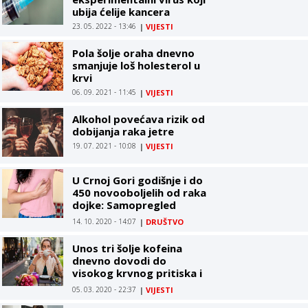
ubija ćelije kancera
23. 05. 2022 - 13:46
|
VIJESTI
Pola šolje oraha dnevno
smanjuje loš holesterol u
krvi
06. 09. 2021 - 11:45
|
VIJESTI
Alkohol povećava rizik od
dobijanja raka jetre
19. 07. 2021 - 10:08
|
VIJESTI
U Crnoj Gori godišnje i do
450 novooboljelih od raka
dojke: Samopregled
ključan posle 25. godine
14. 10. 2020 - 14:07
|
DRUŠTVO
Unos tri šolje kofeina
dnevno dovodi do
visokog krvnog pritiska i
holesterola
05. 03. 2020 - 22:37
|
VIJESTI