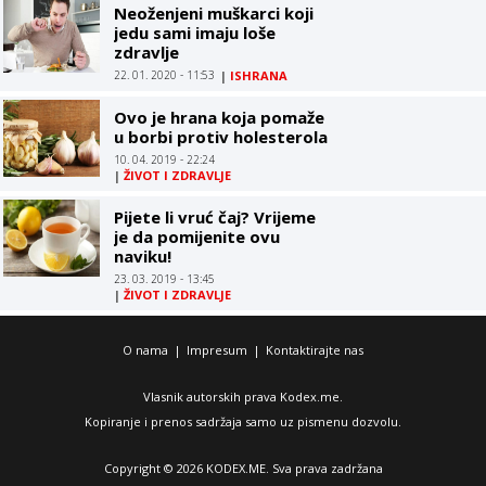
Neoženjeni muškarci koji
jedu sami imaju loše
zdravlje
22. 01. 2020 - 11:53
|
ISHRANA
Ovo je hrana koja pomaže
u borbi protiv holesterola
10. 04. 2019 - 22:24
|
ŽIVOT I ZDRAVLJE
Pijete li vruć čaj? Vrijeme
je da pomijenite ovu
naviku!
23. 03. 2019 - 13:45
|
ŽIVOT I ZDRAVLJE
O nama
|
Impresum
|
Kontaktirajte nas
Vlasnik autorskih prava Kodex.me.
Kopiranje i prenos sadržaja samo uz pismenu dozvolu.
Copyright © 2026 KODEX.ME. Sva prava zadržana