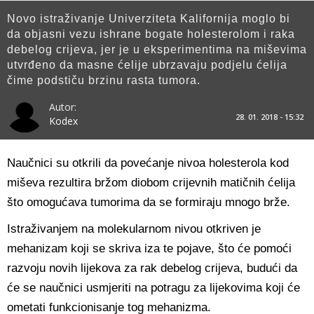
Novo istraživanje Univerziteta Kalifornija moglo bi
da objasni vezu ishrane bogate holesterolom i raka
debelog crijeva, jer je u eksperimentima na miševima
utvrđeno da masne ćelije ubrzavaju podjelu ćelija
čime podstiču brzinu rasta tumora.
Autor:
28. 01. 2018 - 15:32
Kodex
Naučnici su otkrili da povećanje nivoa holesterola kod
miševa rezultira bržom diobom crijevnih matičnih ćelija
što omogućava tumorima da se formiraju mnogo brže.
Istraživanjem na molekularnom nivou otkriven je
mehanizam koji se skriva iza te pojave, što će pomoći
razvoju novih lijekova za rak debelog crijeva, budući da
će se naučnici usmjeriti na potragu za lijekovima koji će
ometati funkcionisanje tog mehanizma.