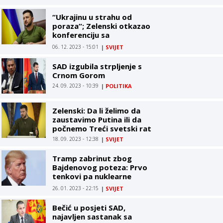
“Ukrajinu u strahu od
poraza“; Zelenski otkazao
konferenciju sa
zvaničnicima SAD,
06. 12. 2023 - 15:01
|
SVIJET
opasnost od poraza
velika
SAD izgubila strpljenje s
Crnom Gorom
24. 09. 2023 - 10:39
|
POLITIKA
Zelenski: Da li želimo da
zaustavimo Putina ili da
počnemo Treći svetski rat
18. 09. 2023 - 12:38
|
SVIJET
Tramp zabrinut zbog
Bajdenovog poteza: Prvo
tenkovi pa nuklearne
rakete
26. 01. 2023 - 22:15
|
SVIJET
Bečić u posjeti SAD,
najavljen sastanak sa