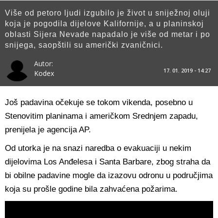
Više od petoro ljudi izgubilo je život u sniježnoj oluji
koja je pogodila dijelove Kalifornije, a u planinskoj
oblasti Sijera Nevade napadalo je više od metar i po
snijega, saopštili su američki zvaničnici.
Autor:
17. 01. 2019 - 14:27
Kodex
Još padavina očekuje se tokom vikenda, posebno u
Stenovitim planinama i američkom Srednjem zapadu,
prenijela je agencija AP.
Od utorka je na snazi naredba o evakuaciji u nekim
dijelovima Los Anđelesa i Santa Barbare, zbog straha da
bi obilne padavine mogle da izazovu odronu u područjima
koja su prošle godine bila zahvaćena požarima.