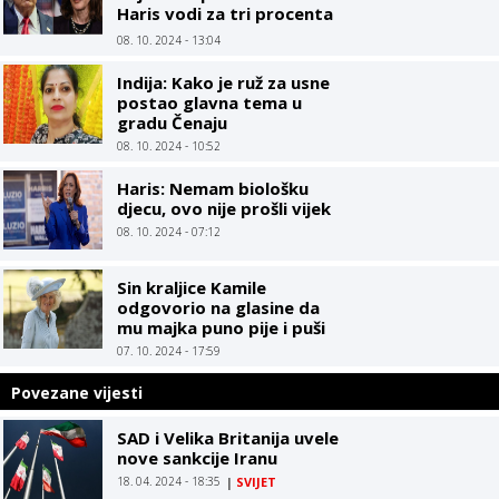
Haris vodi za tri procenta
u odnosu na Trampa
08. 10. 2024 - 13:04
Indija: Kako je ruž za usne
postao glavna tema u
gradu Čenaju
08. 10. 2024 - 10:52
Haris: Nemam biološku
djecu, ovo nije prošli vijek
08. 10. 2024 - 07:12
Sin kraljice Kamile
odgovorio na glasine da
mu majka puno pije i puši
07. 10. 2024 - 17:59
Povezane vijesti
SAD i Velika Britanija uvele
nove sankcije Iranu
18. 04. 2024 - 18:35
|
SVIJET