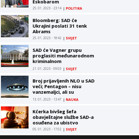
Eskobarom
25. 01. 2023 - 23:14
|
POLITIKA
Bloomberg: SAD će
Ukrajini poslati 31 tenk
Abrams
25. 01. 2023 - 18:42
|
SVIJET
SAD će Vagner grupu
proglasiti međunarodnom
kriminalnom
organizacijom
21. 01. 2023 - 09:03
|
SVIJET
Broj prijavljenih NLO u SAD
veći; Pentagon – nisu
vanzemaljci, ali su
prijetnja
13. 01. 2023 - 13:47
|
NAUKA
Kćerka bivšeg šefa
obavještajne službe SAD-a
osuđena za ubistvo
05. 01. 2023 - 17:02
|
SVIJET