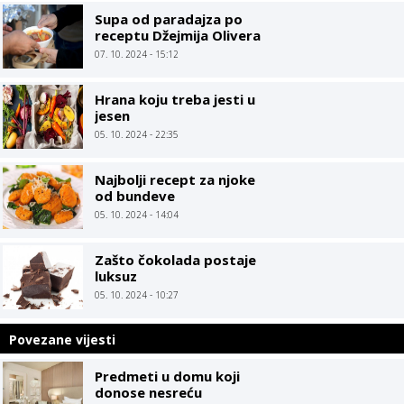
Supa od paradajza po
receptu Džejmija Olivera
07. 10. 2024 - 15:12
Hrana koju treba jesti u
jesen
05. 10. 2024 - 22:35
Najbolji recept za njoke
od bundeve
05. 10. 2024 - 14:04
Zašto čokolada postaje
luksuz
05. 10. 2024 - 10:27
Povezane vijesti
Predmeti u domu koji
donose nesreću