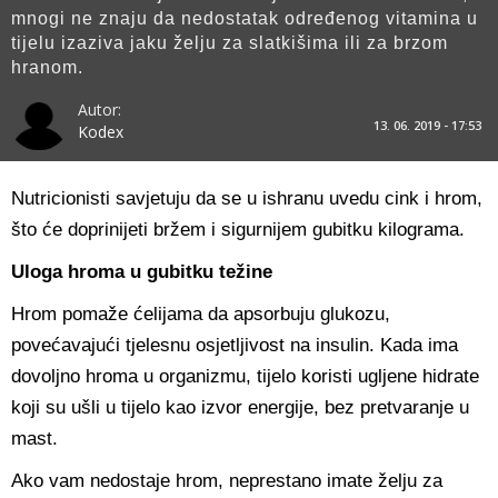
mnogi ne znaju da nedostatak određenog vitamina u
tijelu izaziva jaku želju za slatkišima ili za brzom
hranom.
Autor:
13. 06. 2019 - 17:53
Kodex
Nutricionisti savjetuju da se u ishranu uvedu cink i hrom,
što će doprinijeti bržem i sigurnijem gubitku kilograma.
Uloga hroma u gubitku težine
Hrom pomaže ćelijama da apsorbuju glukozu,
povećavajući tjelesnu osjetljivost na insulin. Kada ima
dovoljno hroma u organizmu, tijelo koristi ugljene hidrate
koji su ušli u tijelo kao izvor energije, bez pretvaranje u
mast.
Ako vam nedostaje hrom, neprestano imate želju za