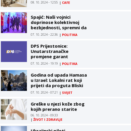
08. 10. 2024 - 12:55
|
CAFE
Spajić: Naši vojnici
doprinose kolektivnoj
bezbjednosti, spremni da
odgovore na izazove koji
07. 10. 2024 - 22:36
|
POLITIKA
se tiču cijelog svijeta
DPS Prijestonice:
Unutarstranačke
promjene garant
nastavka rasta rejtinga,
07. 10. 2024 - 19:19
|
POLITIKA
spremni za izazove koji
slijede
Godina od upada Hamasa
u Izrael: Lokalni rat koji
prijeti da proguta Bliski
istok
07. 10. 2024 - 07:21
|
SVIJET
Greške u njezi kože zbog
kojih prerano starite
06. 10. 2024 - 09:33
|
ŽIVOT I ZDRAVLJE
Ukrajinski piloti