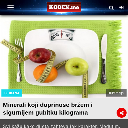
ilustracija
ISHRANA
Minerali koji doprinose bržem i
sigurnijem gubitku kilograma
Svi kažu kako dijeta zahteva jak karakter. Međutim,