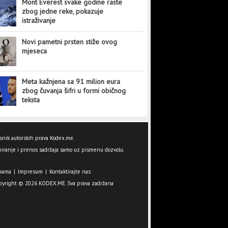
Mont Everest svake godine raste
zbog jedne reke, pokazuje
istraživanje
Novi pametni prsten stiže ovog
mjeseca
Meta kažnjena sa 91 milion eura
zbog čuvanja šifri u formi običnog
teksta
snik autorskih prava Kodex.me.
iranje i prenos sadržaja samo uz pismenu dozvolu.
nama
|
Impresum
|
Kontaktirajte nas
pyright © 2026 KODEX.ME. Sva prava zadržana