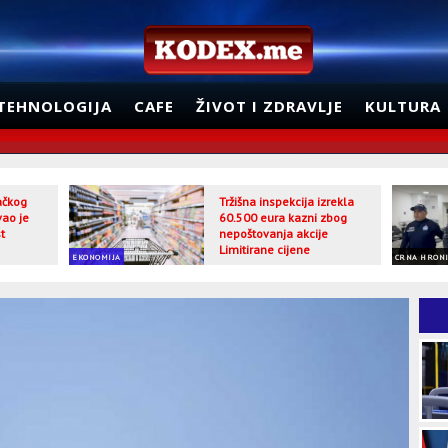
TEHNOLOGIJA
CAFE
ŽIVOT I ZDRAVLJE
KULTURA
jačkog
Tržišna inspekcija izrekla
vao je
60.500 eura kazni zbog
t
nepoštovanja akcije
Limitirane cijene
EKONOMIJA
CRNA HRON