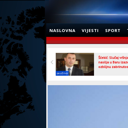
NASLOVNA
VIJESTI
SPORT
Šćekić: Slučaj vršn
nasilja u Baru izaz
ozbiljnu zabrinutos
DRUŠTVO