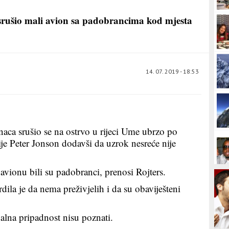
 srušio mali avion sa padobrancima kod mjesta
14. 07. 2019 - 18:53
ca srušio se na ostrvo u rijeci Ume ubrzo po
cije Peter Jonson dodavši da uzrok nesreće nije
avionu bili su padobranci, prenosi Rojters.
ila je da nema preživjelih i da su obaviješteni
alna pripadnost nisu poznati.