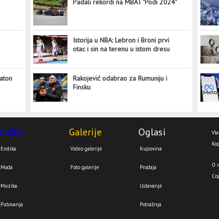
Padali rekordi na MBAT "Podi 2024"
Istorija u NBA: Lebron i Broni prvi
otac i sin na terenu u istom dresu
aton
Rakojević odabrao za Rumuniju i
Finsku
Caffe
Galerije
Oglasi
Vla
Kop
Erotika
Video galerije
Kupovina
O 
Moda
Foto galerije
Prodaja
Co
Muzika
Izdavanje
Putovanja
Potražnja