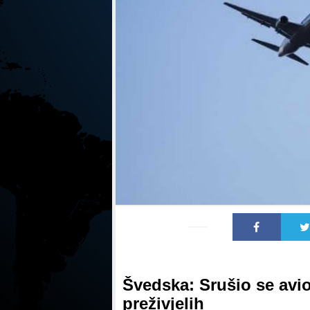
Švedska: Srušio se av
preživjelih