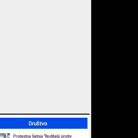
Društvo
Protestna šetnja "Roditelji protiv