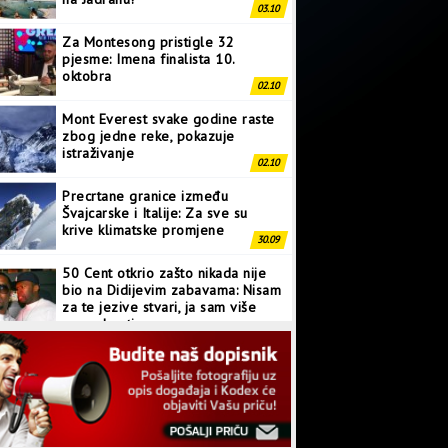
03.10
Za Montesong pristigle 32
pjesme: Imena finalista 10.
oktobra
02.10
Mont Everest svake godine raste
zbog jedne reke, pokazuje
istraživanje
02.10
Precrtane granice između
Švajcarske i Italije: Za sve su
krive klimatske promjene
30.09
50 Cent otkrio zašto nikada nije
bio na Didijevim zabavama: Nisam
za te jezive stvari, ja sam više
normalan tip
28.09
Japanci prave superkompjuter
kakav svijet još nije vidio
27.09
Linkin Park ima novu pjesmu: