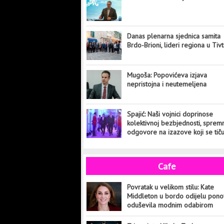
Danas plenarna sjednica samita
Brdo-Brioni, lideri regiona u Tiv
Mugoša: Popovićeva izjava
nepristojna i neutemeljena
Spajić: Naši vojnici doprinose
kolektivnoj bezbjednosti, sprem
odgovore na izazove koji se tič
cijelog svijeta
Cafe
Povratak u velikom stilu: Kate
Middleton u bordo odijelu pon
oduševila modnim odabirom