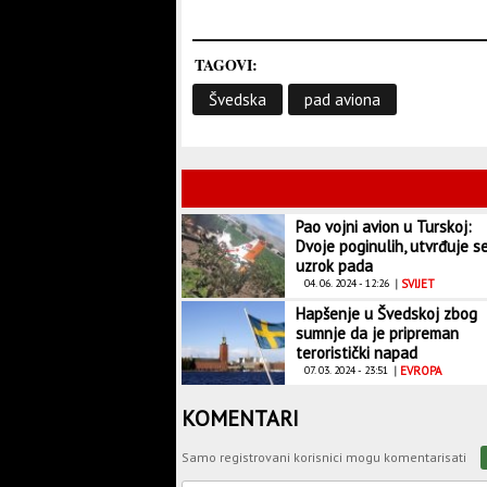
TAGOVI:
Švedska
pad aviona
Pao vojni avion u Turskoj:
Dvoje poginulih, utvrđuje s
uzrok pada
04. 06. 2024 - 12:26
|
SVIJET
Hapšenje u Švedskoj zbog
sumnje da je pripreman
teroristički napad
07. 03. 2024 - 23:51
|
EVROPA
KOMENTARI
Samo registrovani korisnici mogu komentarisati