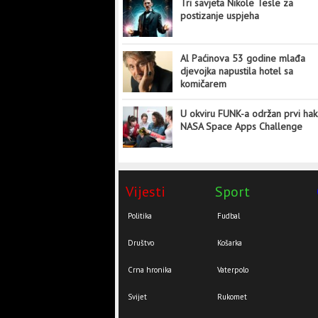
Tri savjeta Nikole Tesle za
postizanje uspjeha
Al Paćinova 53 godine mlađa
djevojka napustila hotel sa
komičarem
U okviru FUNK-a održan prvi hak
NASA Space Apps Challenge
Vijesti
Sport
Politika
Fudbal
Društvo
Košarka
Crna hronika
Vaterpolo
Svijet
Rukomet