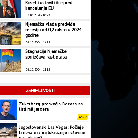
Brisel i ostaviti ih ispred
kancelarija EU
07. 10. 2024 - 10:29
Njemačka vlada predviđa
recesiju od 0,2 odsto u 2024.
godine
06. 10. 2024 - 16:55
Stagnacija Njemačke
spriječava rast plata
06. 10. 2024 - 11:15
ZANIMLJIVOSTI
Zukerberg preskočio Bezosa na
listi milijardera
05.10
Jugoslovenski Las Vegas: Počinje
li nova era najluksuznije ruševine
na Jadranu?