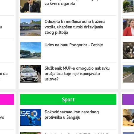
za šverc cigareta
Oduzeta tri međunarodno tražena
tu
vozila, uhapšen turski državljanin
zbog pištolja
Udes na putu Podgorica - Cetinje
Službenik MUP-a omogućio nabavku
ni da
oružja licu koje nije ispunjavalo
u
uslove?
Sport
Đoković saznao ime narednog
ovo
protivnika u Šangaju