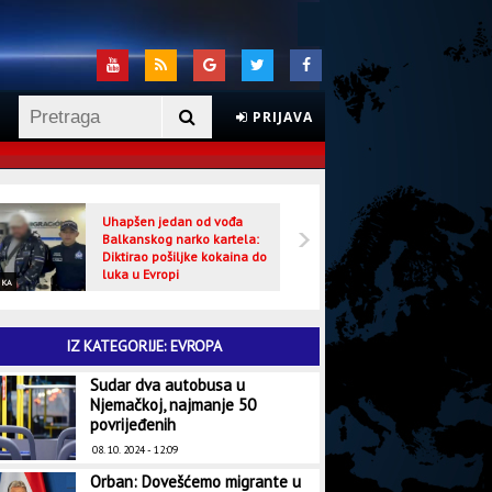
PRIJAVA
Uhapšen jedan od vođa
Veljo
Balkanskog narko kartela:
optuž
Diktirao pošiljke kokaina do
luka u Evropi
IKA
CRNA HRONIKA
IZ KATEGORIJE: EVROPA
Sudar dva autobusa u
Njemačkoj, najmanje 50
povrijeđenih
08. 10. 2024 - 12:09
Orban: Dovešćemo migrante u