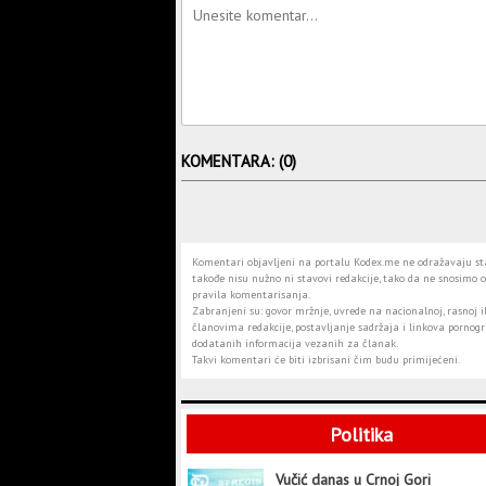
KOMENTARA: (0)
Komentari objavljeni na portalu Kodex.me ne odražavaju stav
takođe nisu nužno ni stavovi redakcije, tako da ne snosimo o
pravila komentarisanja.
Zabranjeni su: govor mržnje, uvrede na nacionalnoj, rasnoj il
članovima redakcije, postavljanje sadržaja i linkova pornogra
dodatanih informacija vezanih za članak.
Takvi komentari će biti izbrisani čim budu primijećeni.
Politika
Vučić danas u Crnoj Gori