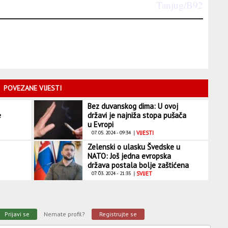
Tanjug/B92
POVEZANE VIJESTI
Bez duvanskog dima: U ovoj
e
državi je najniža stopa pušača
u Evropi
07. 05. 2024 - 09:34
|
VIJESTI
Zelenski o ulasku Švedske u
NATO: Još jedna evropska
država postala bolje zaštićena
od Rusije
07. 03. 2024 - 21:35
|
SVIJET
Prijavi se
Nemate profil?
Registrujte se