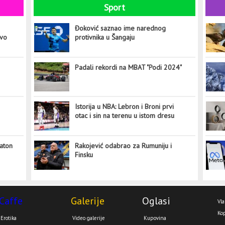
Sport
Đoković saznao ime narednog
ovo
protivnika u Šangaju
Padali rekordi na MBAT "Podi 2024"
Istorija u NBA: Lebron i Broni prvi
otac i sin na terenu u istom dresu
aton
Rakojević odabrao za Rumuniju i
Finsku
Caffe
Galerije
Oglasi
Vla
Kop
Erotika
Video galerije
Kupovina