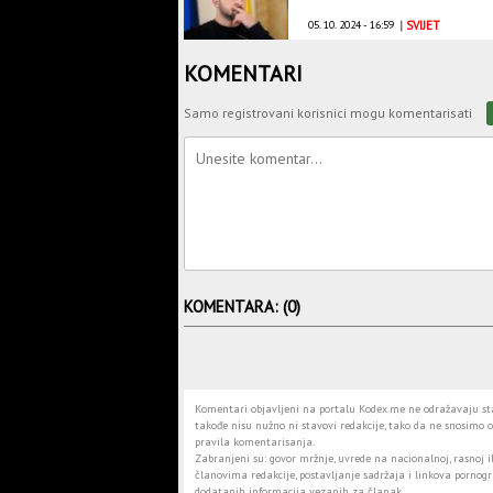
05. 10. 2024 - 16:59
|
SVIJET
KOMENTARI
Samo registrovani korisnici mogu komentarisati
KOMENTARA: (0)
Komentari objavljeni na portalu Kodex.me ne odražavaju stav
takođe nisu nužno ni stavovi redakcije, tako da ne snosimo o
pravila komentarisanja.
Zabranjeni su: govor mržnje, uvrede na nacionalnoj, rasnoj il
članovima redakcije, postavljanje sadržaja i linkova pornogra
dodatanih informacija vezanih za članak.