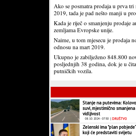
Ako se posmatra prodaja u prva tri
2019, tada je pad nešto manji u pro
Kada je riječ o smanjenju prodaje au
zemljama Evropske unije.
Naime, u tom mjesecu je prodaja no
odnosu na mart 2019.
Ukupno je zabilježeno 848.800 novo
posljednjih 38 godina, dok je u č
putničkih vozila.
Stanje na putevima: Kolovo
suvi, mjestimično smanjena
vidljivost
08. 10. 2024 - 07:50
|
DRUŠTVO
Zelenski ima "plan pobjede“
koji će predstaviti svijetu