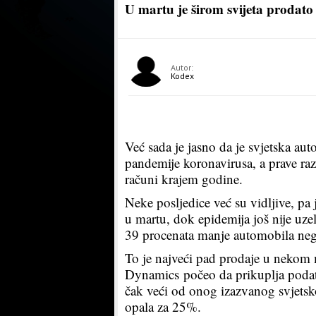
U martu je širom svijeta prodato 
Autor:
Kodex
Već sada je jasno da je svjetska aut
pandemije koronavirusa, a prave raz
računi krajem godine.
Neke posljedice već su vidljive, p
u martu, dok epidemija još nije uz
39 procenata manje automobila ne
To je najveći pad prodaje u nekom
Dynamics počeo da prikuplja podat
čak veći od onog izazvanog svjet
opala za 25%.