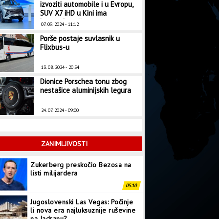
izvoziti automobile i u Evropu,
SUV X7 iHD u Kini ima
bagatelnu cijenu
07. 09. 2024 - 11:12
Porše postaje suvlasnik u
Flixbus-u
13. 08. 2024 - 20:54
Dionice Porschea tonu zbog
nestašice aluminijskih legura
24. 07. 2024 - 09:00
ZANIMLJIVOSTI
Zukerberg preskočio Bezosa na
listi milijardera
05.10
Jugoslovenski Las Vegas: Počinje
li nova era najluksuznije ruševine
na Jadranu?