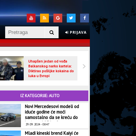
PRIJAVA
Uhapšen jedan od vođa
Veljo
Balkanskog narko kartela:
optuž
Diktirao pošiljke kokaina do
luka u Evropi
IKA
CRNA HRONIKA
IZ KATEGORIJE: AUTO
Novi Mercedesovi modeli od
iduće godine će moći
samostalno da se kreću do
brzine od 95 km/h
29. 09. 2024 - 08:47
Mladi kineski brend Kaiyi će