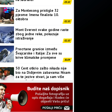
03.10
Za Montesong pristigle 32
pjesme: Imena finalista 10.
oktobra
02.10
Mont Everest svake godine raste
zbog jedne reke, pokazuje
istraživanje
02.10
Precrtane granice između
Švajcarske i Italije: Za sve su
krive klimatske promjene
30.09
50 Cent otkrio zašto nikada nije
bio na Didijevim zabavama: Nisam
za te jezive stvari, ja sam više
normalan tip
28.09
Japanci prave superkompjuter
kakav svijet još nije vidio
27.09
Linkin Park ima novu pjesmu: