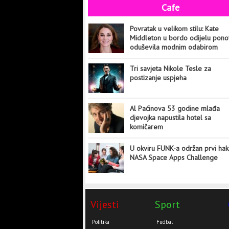
Cafe
Povratak u velikom stilu: Kate
Middleton u bordo odijelu pon
oduševila modnim odabirom
Tri savjeta Nikole Tesle za
postizanje uspjeha
Al Paćinova 53 godine mlađa
djevojka napustila hotel sa
komičarem
U okviru FUNK-a održan prvi hak
NASA Space Apps Challenge
Vijesti
Sport
Politika
Fudbal