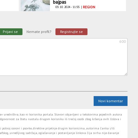
bajpas
03. 10. 2024 - 11:55
|
REGION
Prijavi se
Nemate profil?
Registrujte se
600
Novi komentar
 uredništva, kao ni korisnika portala. Stavovi objavljeni u tekstovima pojedinih autora
dgovornost za štetu nastalu drugom korisniku ili trećoj osobi zbog kršenja ovih Uslova i
i polnoj osnovi i psovke, direktne prijetnje drugim korisnicima, autorima čanka i/ili
fskog, uvredljivog sadržaja, oglašavanje i postavljanje linkova čija svrha nije davanje