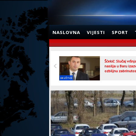
NASLOVNA
VIJESTI
SPORT
Šćekić: Slučaj vršn
nasilja u Baru izaz
ozbiljnu zabrinutos
DRUŠTVO