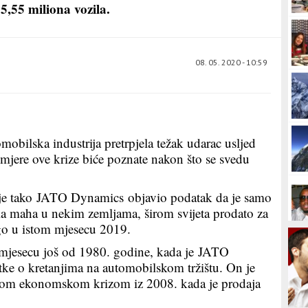
5,55 miliona vozila.
08. 05. 2020 - 10:59
omobilska industrija pretrpjela težak udarac usljed
mjere ove krize biće poznate nakon što se svedu
a je tako JATO Dynamics objavio podatak da je samo
ela maha u nekim zemljama, širom svijeta prodato za
go u istom mjesecu 2019.
 mjesecu još od 1980. godine, kada je JATO
ke o kretanjima na automobilskom tržištu. On je
skom ekonomskom krizom iz 2008. kada je prodaja