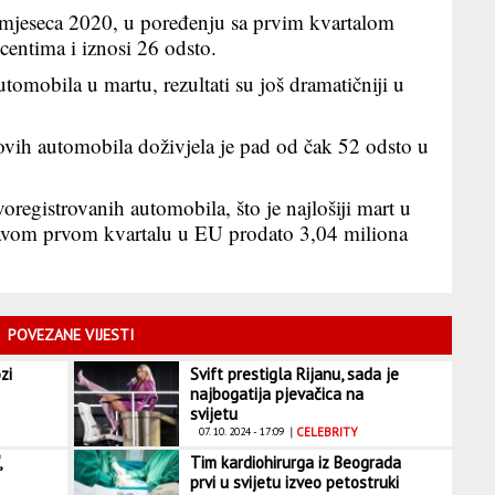
 mjeseca 2020, u poređenju sa prvim kvartalom
centima i iznosi 26 odsto.
tomobila u martu, rezultati su još dramatičniji u
vih automobila doživjela je pad od čak 52 odsto u
registrovanih automobila, što je najlošiji mart u
itavom prvom kvartalu u EU prodato 3,04 miliona
POVEZANE VIJESTI
zi
Svift prestigla Rijanu, sada je
najbogatija pjevačica na
svijetu
07. 10. 2024 - 17:09
|
CELEBRITY
,
Tim kardiohirurga iz Beograda
prvi u svijetu izveo petostruki