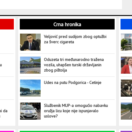
Crna hronika
Veljović pred sudijom zbog optužbi
za šverc cigareta
Oduzeta tri međunarodno tražena
tu
vozila, uhapšen turski državljanin
zbog pištolja
Udes na putu Podgorica - Cetinje
Službenik MUP-a omogućio nabavku
ni da
oružja licu koje nije ispunjavalo
u
uslove?