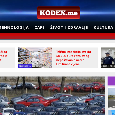
TEHNOLOGIJA
CAFE
ŽIVOT I ZDRAVLJE
KULTURA
jačkog
Tržišna inspekcija izrekla
vao je
60.500 eura kazni zbog
t
nepoštovanja akcije
Limitirane cijene
EKONOMIJA
CRNA HRON