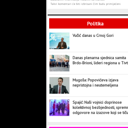
Takvi komentari će biti izbrisani čim budu primijećeni.
Politika
Vučić danas u Crnoj Gori
Danas plenarna sjednica samita
Brdo-Brioni, lideri regiona u Tiv
Mugoša: Popovićeva izjava
nepristojna i neutemeljena
Spajić: Naši vojnici doprinose
kolektivnoj bezbjednosti, sprem
odgovore na izazove koji se tič
cijelog svijeta