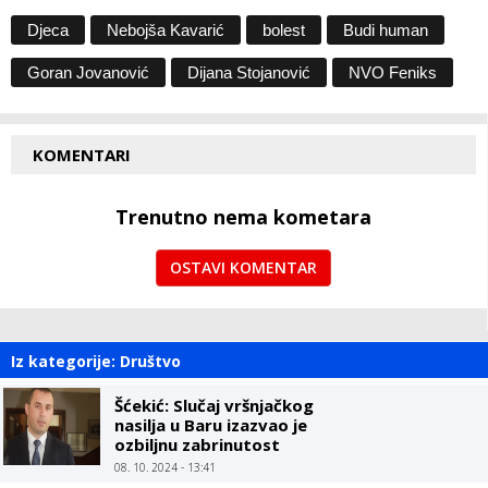
Djeca
Nebojša Kavarić
bolest
Budi human
Goran Jovanović
Dijana Stojanović
NVO Feniks
KOMENTARI
Trenutno nema kometara
OSTAVI KOMENTAR
Iz kategorije: Društvo
Šćekić: Slučaj vršnjačkog
nasilja u Baru izazvao je
ozbiljnu zabrinutost
08. 10. 2024 - 13:41