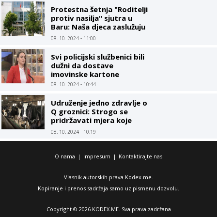
Protestna šetnja "Roditelji
protiv nasilja" sjutra u
Baru: Naša djeca zaslužuju
sigurno okruženje
08. 10. 2024 - 11:00
Svi policijski službenici bili
dužni da dostave
imovinske kartone
08. 10. 2024 - 10:44
Udruženje jedno zdravlje o
Q groznici: Strogo se
pridržavati mjera koje
propisuju zdravstvene i
08. 10. 2024 - 10:19
veterinarske institucije
O nama
|
Impresum
|
Kontaktirajte nas
Vlasnik autorskih prava Kodex.me.
Kopiranje i prenos sadržaja samo uz pismenu dozvolu.
Copyright © 2026 KODEX.ME. Sva prava zadržana