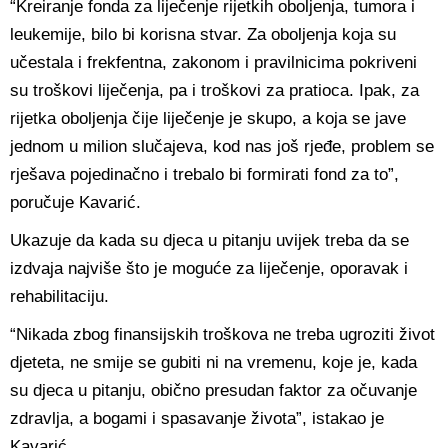
“Kreiranje fonda za liječenje rijetkih oboljenja, tumora i
leukemije, bilo bi korisna stvar. Za oboljenja koja su
učestala i frekfentna, zakonom i pravilnicima pokriveni
su troškovi liječenja, pa i troškovi za pratioca. Ipak, za
rijetka oboljenja čije liječenje je skupo, a koja se jave
jednom u milion slučajeva, kod nas još rjeđe, problem se
rješava pojedinačno i trebalo bi formirati fond za to”,
poručuje Kavarić.
Ukazuje da kada su djeca u pitanju uvijek treba da se
izdvaja najviše što je moguće za liječenje, oporavak i
rehabilitaciju.
“Nikada zbog finansijskih troškova ne treba ugroziti život
djeteta, ne smije se gubiti ni na vremenu, koje je, kada
su djeca u pitanju, obično presudan faktor za očuvanje
zdravlja, a bogami i spasavanje života”, istakao je
Kavarić.