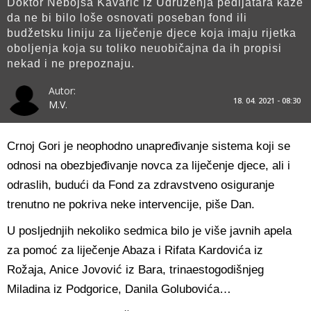
Doktor Nebojša Kavarić iz Udruženja pedijatara kaže
da ne bi bilo loše osnovati poseban fond ili
budžetsku liniju za liječenje djece koja imaju rijetka
oboljenja koja su toliko neuobičajna da ih propisi
nekad i ne prepoznaju.
Autor:
18. 04. 2021 - 08:30
M.V.
Crnoj Gori je neophodno unapređivanje sistema koji se
odnosi na obezbjeđivanje novca za liječenje djece, ali i
odraslih, budući da Fond za zdravstveno osiguranje
trenutno ne pokriva neke intervencije, piše Dan.
U posljednjih nekoliko sedmica bilo je više javnih apela
za pomoć za liječenje Abaza i Rifata Kardovića iz
Rožaja, Anice Jovović iz Bara, trinaestogodišnjeg
Miladina iz Podgorice, Danila Golubovića…