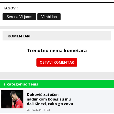
TAGOVI:
Serena Vilijams
Vimbldon
KOMENTARI
Trenutno nema kometara
OSTAVI KOMENTAR
Iz kategorije: Tenis
Đoković zatečen
nadimkom kojeg su mu
dali Kinezi, tako ga zovu
od početka karijere
08. 10. 2024 - 11:35