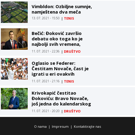
Vimbldon: Ozbiljne sumnje,
namještena dva meča
13. 07. 2021 - 15:50
|
TENIS
Bečić: Đoković završio
debatu oko toga ko je
najbolji svih vremena,
Novak je legenda koja
11. 07. 2021 - 22:36
|
DRUŠTVO
traje
Oglasio se Federer:
Čestitam Novače, čast je
igrati u eri ovakvih
teniskih šampiona
11. 07. 2021 - 21:16
|
TENIS
Krivokapić čestitao
Đokoviću: Bravo Novače,
još jedna do kalendarskog
grend slema
11. 07. 2021 - 20:20
|
DRUŠTVO
O nama
|
Impresum
|
Kontaktirajte nas