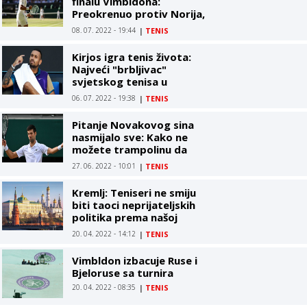
finalu Vimbldona:
Preokrenuo protiv Norija,
i nastavio pohod ka 21.
08. 07. 2022 - 19:44
|
TENIS
GS-u
Kirjos igra tenis života:
Najveći "brbljivac"
svjetskog tenisa u
polufinalu Vimbldona
06. 07. 2022 - 19:38
|
TENIS
Pitanje Novakovog sina
nasmijalo sve: Kako ne
možete trampolinu da
sastavite a igrate na
27. 06. 2022 - 10:01
|
TENIS
Vimbldonu?
Kremlj: Teniseri ne smiju
biti taoci neprijateljskih
politika prema našoj
zemlji
20. 04. 2022 - 14:12
|
TENIS
Vimbldon izbacuje Ruse i
Bjeloruse sa turnira
20. 04. 2022 - 08:35
|
TENIS