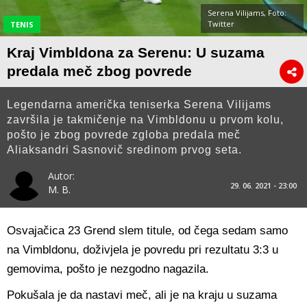
Serena Vilijams, Foto:
Twitter
TENIS
Kraj Vimbldona za Serenu: U suzama
predala meč zbog povrede
Legendarna američka teniserka Serena Vilijams
završila je takmičenje na Vimbldonu u prvom kolu,
pošto je zbog povrede zgloba predala meč
Aliaksandri Sasnovič sredinom prvog seta.
Autor:
29. 06. 2021 - 23:00
M. B.
Osvajačica 23 Grend slem titule, od čega sedam samo
na Vimbldonu, doživjela je povredu pri rezultatu 3:3 u
gemovima, pošto je nezgodno nagazila.
Pokušala je da nastavi meč, ali je na kraju u suzama