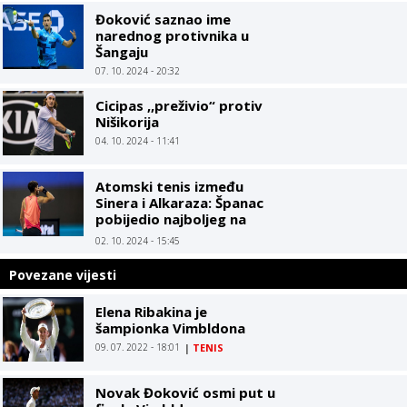
Đoković saznao ime
narednog protivnika u
Šangaju
07. 10. 2024 - 20:32
Cicipas ,,preživio“ protiv
Nišikorija
04. 10. 2024 - 11:41
Atomski tenis između
Sinera i Alkaraza: Španac
pobijedio najboljeg na
svijetu za novi trofej
02. 10. 2024 - 15:45
Povezane vijesti
Elena Ribakina je
šampionka Vimbldona
09. 07. 2022 - 18:01
|
TENIS
Novak Đoković osmi put u