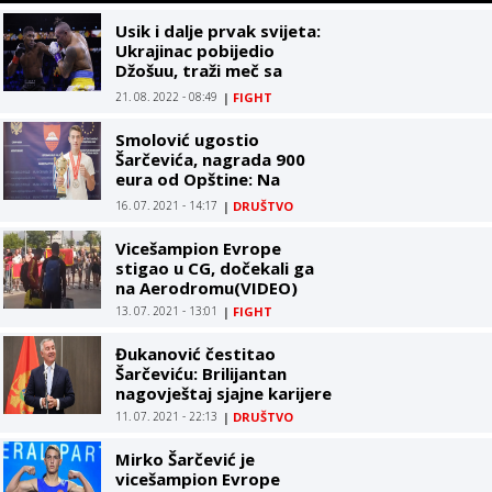
Usik i dalje prvak svijeta:
Ukrajinac pobijedio
Džošuu, traži meč sa
Fjurijem
21. 08. 2022 - 08:49
|
FIGHT
Smolović ugostio
Šarčevića, nagrada 900
eura od Opštine: Na
najbolji način predstavio
16. 07. 2021 - 14:17
|
DRUŠTVO
grad i državu
Vicešampion Evrope
stigao u CG, dočekali ga
na Aerodromu(VIDEO)
13. 07. 2021 - 13:01
|
FIGHT
Đukanović čestitao
Šarčeviću: Brilijantan
nagovještaj sjajne karijere
11. 07. 2021 - 22:13
|
DRUŠTVO
Mirko Šarčević je
vicešampion Evrope