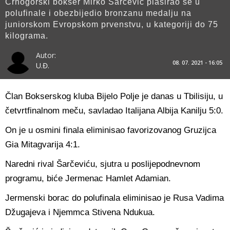
Crnogorski bokser Mirko Šarčević plasirao se u
polufinale i obezbijedio bronzanu medalju na
juniorskom Evropskom prvenstvu, u kategoriji do 75
kilograma.
Autor:
08. 07. 2021 - 16:05
U.Đ.
Član Bokserskog kluba Bijelo Polje je danas u Tbilisiju, u
četvrtfinalnom meču, savladao Italijana Albija Kanilju 5:0.
On je u osmini finala eliminisao favorizovanog Gruzijca
Gia Mitagvarija 4:1.
Naredni rival Šarčeviću, sjutra u poslijepodnevnom
programu, biće Jermenac Hamlet Adamian.
Jermenski borac do polufinala eliminisao je Rusa Vadima
Džugajeva i Njemmca Stivena Ndukua.