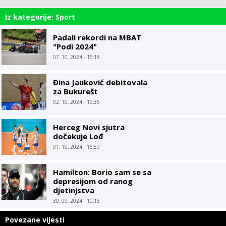
Iz kategorije: Sport
Padali rekordi na MBAT
"Podi 2024"
07. 10. 2024 - 15:18
Đina Jauković debitovala
za Bukurešt
02. 10. 2024 - 19:35
Herceg Novi sjutra
dočekuje Lođ
01. 10. 2024 - 15:59
Hamilton: Borio sam se sa
depresijom od ranog
djetinjstva
30. 09. 2024 - 10:16
Povezane vijesti