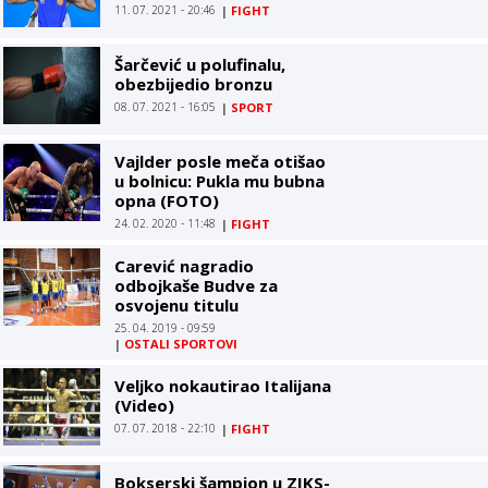
11. 07. 2021 - 20:46
|
FIGHT
Šarčević u polufinalu,
obezbijedio bronzu
08. 07. 2021 - 16:05
|
SPORT
Vajlder posle meča otišao
u bolnicu: Pukla mu bubna
opna (FOTO)
24. 02. 2020 - 11:48
|
FIGHT
Carević nagradio
odbojkaše Budve za
osvojenu titulu
25. 04. 2019 - 09:59
|
OSTALI SPORTOVI
Veljko nokautirao Italijana
(Video)
07. 07. 2018 - 22:10
|
FIGHT
Bokserski šampion u ZIKS-