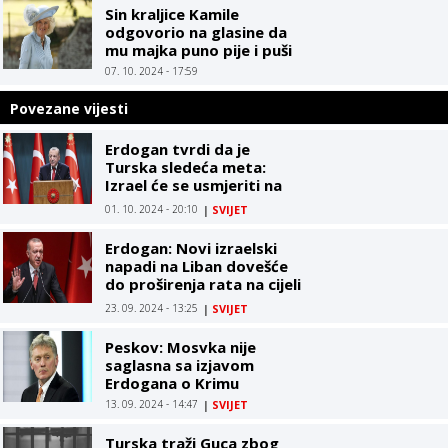
Sin kraljice Kamile
odgovorio na glasine da
mu majka puno pije i puši
07. 10. 2024 - 17:59
Povezane vijesti
Erdogan tvrdi da je
Turska sledeća meta:
Izrael će se usmjeriti na
našu domovinu
01. 10. 2024 - 20:10
|
SVIJET
Erdogan: Novi izraelski
napadi na Liban dovešće
do proširenja rata na cijeli
region
23. 09. 2024 - 13:25
|
SVIJET
Peskov: Mosvka nije
saglasna sa izjavom
Erdogana o Krimu
13. 09. 2024 - 14:47
|
SVIJET
Turska traži Guca zbog