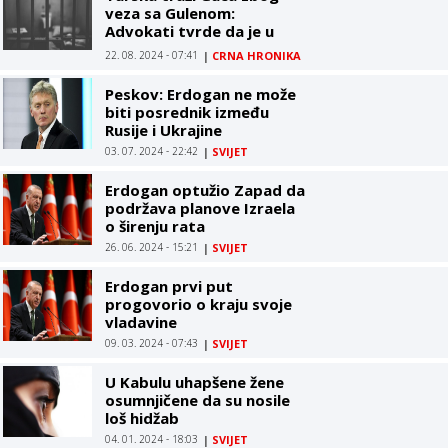
veza sa Gulenom:
Advokati tvrde da je u
pitanju politički progon
22. 08. 2024 - 07:41
|
CRNA HRONIKA
Peskov: Erdogan ne može
biti posrednik između
Rusije i Ukrajine
03. 07. 2024 - 22:42
|
SVIJET
Erdogan optužio Zapad da
podržava planove Izraela
o širenju rata
26. 06. 2024 - 15:21
|
SVIJET
Erdogan prvi put
progovorio o kraju svoje
vladavine
09. 03. 2024 - 07:43
|
SVIJET
U Kabulu uhapšene žene
osumnjičene da su nosile
loš hidžab
04. 01. 2024 - 18:03
|
SVIJET