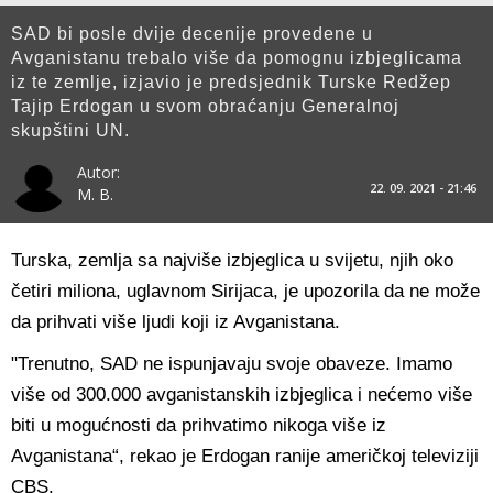
SAD bi posle dvije decenije provedene u
Avganistanu trebalo više da pomognu izbjeglicama
iz te zemlje, izjavio je predsjednik Turske Redžep
Tajip Erdogan u svom obraćanju Generalnoj
skupštini UN.
Autor:
22. 09. 2021 - 21:46
M. B.
Turska, zemlja sa najviše izbjeglica u svijetu, njih oko
četiri miliona, uglavnom Sirijaca, je upozorila da ne može
da prihvati više ljudi koji iz Avganistana.
"Trenutno, SAD ne ispunjavaju svoje obaveze. Imamo
više od 300.000 avganistanskih izbjeglica i nećemo više
biti u mogućnosti da prihvatimo nikoga više iz
Avganistana“, rekao je Erdogan ranije američkoj televiziji
CBS.