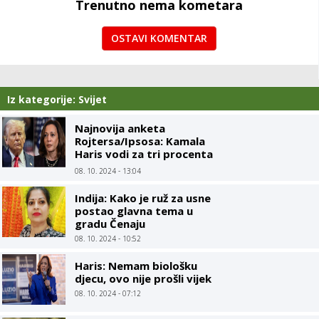
Trenutno nema kometara
OSTAVI KOMENTAR
Iz kategorije: Svijet
Najnovija anketa
Rojtersa/Ipsosa: Kamala
Haris vodi za tri procenta
u odnosu na Trampa
08. 10. 2024 - 13:04
Indija: Kako je ruž za usne
postao glavna tema u
gradu Čenaju
08. 10. 2024 - 10:52
Haris: Nemam biološku
djecu, ovo nije prošli vijek
08. 10. 2024 - 07:12