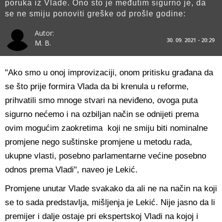
poruka iz Vlade. Ono sto je međutim sigurno je, da
se ne smiju ponoviti greške od prošle godine:
Autor:
30. 09. 2021 - 20:29
M. B.
"Ako smo u onoj improvizaciji, onom pritisku građana da
se što prije formira Vlada da bi krenula u reforme,
prihvatili smo mnoge stvari na neviđeno, ovoga puta
sigurno nećemo i na ozbiljan način se odnijeti prema
ovim mogućim zaokretima koji ne smiju biti nominalne
promjene nego suštinske promjene u metodu rada,
ukupne vlasti, posebno parlamentarne većine posebno
odnos prema Vladi", naveo je Lekić.
Promjene unutar Vlade svakako da ali ne na način na koji
se to sada predstavlja, mišljenja je Lekić. Nije jasno da li
premijer i dalje ostaje pri ekspertskoj Vladi na kojoj i