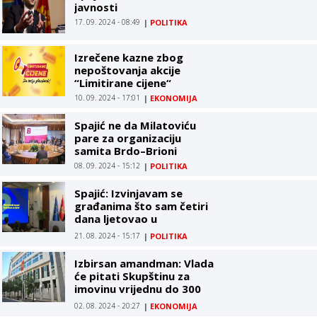
javnosti
17. 09. 2024 - 08:49
|
POLITIKA
Izrečene kazne zbog
nepoštovanja akcije
“Limitirane cijene“
10. 09. 2024 - 17:01
|
EKONOMIJA
Spajić ne da Milatoviću
pare za organizaciju
samita Brdo–Brioni
08. 09. 2024 - 15:12
|
POLITIKA
Spajić: Izvinjavam se
građanima što sam četiri
dana ljetovao u
Francuskoj; Iza
21. 08. 2024 - 15:17
|
POLITIKA
"twitteraša" stoje dvije
organizovane kriminalne
Izbirsan amandman: Vlada
grupe
će pitati Skupštinu za
imovinu vrijednu do 300
miliona
02. 08. 2024 - 20:27
|
EKONOMIJA