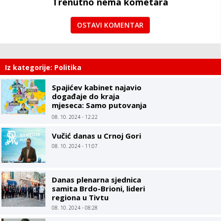
Trenutno nema kometara
OSTAVI KOMENTAR
Iz kategorije: Politika
Spajićev kabinet najavio
događaje do kraja
mjeseca: Samo putovanja
ministara, Vlada kao
08. 10. 2024 - 12:22
turistička agencija
Vučić danas u Crnoj Gori
08. 10. 2024 - 11:07
Danas plenarna sjednica
samita Brdo-Brioni, lideri
regiona u Tivtu
08. 10. 2024 - 08:28