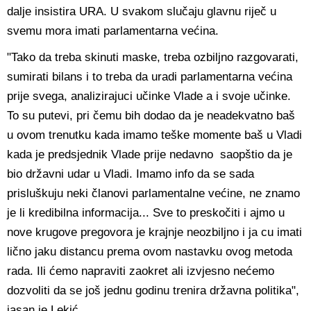
dalje insistira URA. U svakom slučaju glavnu riječ u
svemu mora imati parlamentarna većina.
"Tako da treba skinuti maske, treba ozbiljno razgovarati,
sumirati bilans i to treba da uradi parlamentarna većina
prije svega, analizirajuci učinke Vlade a i svoje učinke.
To su putevi, pri čemu bih dodao da je neadekvatno baš
u ovom trenutku kada imamo teške momente baš u Vladi
kada je predsjednik Vlade prije nedavno saopštio da je
bio državni udar u Vladi. Imamo info da se sada
prisluškuju neki članovi parlamentalne većine, ne znamo
je li kredibilna informacija... Sve to preskočiti i ajmo u
nove krugove pregovora je krajnje neozbiljno i ja cu imati
lično jaku distancu prema ovom nastavku ovog metoda
rada. Ili ćemo napraviti zaokret ali izvjesno nećemo
dozvoliti da se još jednu godinu trenira državna politika",
jasan je Lekić.