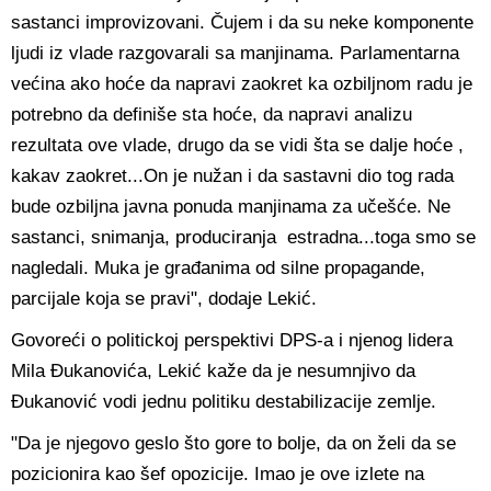
sastanci improvizovani. Čujem i da su neke komponente
ljudi iz vlade razgovarali sa manjinama. Parlamentarna
većina ako hoće da napravi zaokret ka ozbiljnom radu je
potrebno da definiše sta hoće, da napravi analizu
rezultata ove vlade, drugo da se vidi šta se dalje hoće ,
kakav zaokret...On je nužan i da sastavni dio tog rada
bude ozbiljna javna ponuda manjinama za učešće. Ne
sastanci, snimanja, produciranja estradna...toga smo se
nagledali. Muka je građanima od silne propagande,
parcijale koja se pravi", dodaje Lekić.
Govoreći o politickoj perspektivi DPS-a i njenog lidera
Mila Đukanovića, Lekić kaže da je nesumnjivo da
Đukanović vodi jednu politiku destabilizacije zemlje.
"Da je njegovo geslo što gore to bolje, da on želi da se
pozicionira kao šef opozicije. Imao je ove izlete na