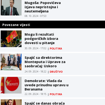
Mugoša: Popovićeva
izjava nepristojna i
neutemeljena
08. 10. 2024 - 07:53
Povezane vijesti
Mogu li rezultati
podgoričkih izbora
dovesti u pitanje
stabilnost vlasti u Crnoj
30. 09. 2024 - 17:02
|
POLITIKA
Gori?
Spajić sa direktorima
Monteputa i Uprave za
saobraćaj: Uskoro
izgradnja Zapadne
24. 09. 2024 - 18:22
|
DRUŠTVO
obilaznice, raspisan
tender
Demokrate: Vlada da
uvede prinudnu upravu u
Beranama
22. 09. 2024 - 18:15
|
POLITIKA
Spajić se danas obraća