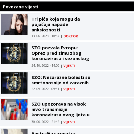
Povezane vijesti
Tri pića koja mogu da
pojačaju napade
anksioznosti
13. 06. 2023 - 10:34
|
DOKTOR
SZO pozvala Evropu:
Oprez pred zimu zbog
koronavirusa i sezonskog
gripa
24. 10. 2022 - 14:00
|
VIJESTI
SZO: Nezarazne bolesti su
smrtonosnije od zaraznih
22. 09. 2022 - 09:31
|
VIJESTI
SZO upozorava na visok
nivo transmisije
koronavirusa ovog ljeta u
Evropi
30. 06. 2022 - 21:42
|
VIJESTI
Australija razmatra