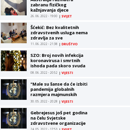
zabranu fizičkog
kažnjavanja djece
26. 06. 2022 - 19:00
|
SVIJET
Šćekić: Bez kvalitetnih
zdravstvenih usluga nema
zdravlja za sve
11. 06. 2022 - 21:38
|
DRUŠTVO
SZO: Broj novih infekcija
koronavirusa i smrtnih
ishoda pada skoro svuda
u svijetu
08. 06. 2022 - 20:52
|
VIJESTI
"Male su šanse da će izbiti
pandemija globalnih
razmjera majmunskih
boginja"
30. 05. 2022 - 20:28
|
VIJESTI
Gebrejesus još pet godina
na čelu Svjetske
zdravstvene organizacije
24. 05. 2022 - 17:53
|
SVIJET