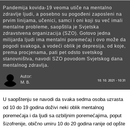
Pandemija kovida-19 veoma utiče na mentalno
zdravlje ljudi, a posebno su pogođeni zaposleni na
prvim linijama, učenici, samci i oni koji su već imali
mentalne probleme, saopštila je Svjetska
zdravstvena organizacija (SZO). Gotovo jedna
milijarda ljudi ima mentalni poremećaj i ovo može da
pogodi svakoga, a vodeći oblik je depresija, od koje,
prema procjenama, pati pet odsto svetskog
stanovništva, navodi SZO povodom Svjetskog dana
mentalnog zdravlja.
Autor:
10. 10. 2021 - 10:31
M. B.
U saopštenju se navodi da svaka sedma osoba uzrasta
od 10 do 19 godina doživi neki oblik mentalnog
poremećaja i da ljudi sa ozbiljnim poremećajima, poput
šizofrenije, obično umiru 10 do 20 godina ranije od opšte