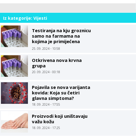
Iz kategorije: Vijesti
Testiranja na kju groznicu
samo na farmama na
kojima je primijećena
određena patologija
25. 09. 2024 - 10:58
Otkrivena nova krvna
grupa
20. 09. 2024 - 00:18
Pojavila se nova varijanta
kovida: Koja su četiri
glavna simptoma?
18. 09. 2024 - 17:55
Proizvodi koji uništavaju
važu kožu
18. 09. 2024 - 17:25