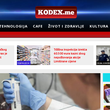
TEHNOLOGIJA
CAFE
ŽIVOT I ZDRAVLJE
KULTURA
jačkog
Tržišna inspekcija izrekla
vao je
60.500 eura kazni zbog
t
nepoštovanja akcije
Limitirane cijene
EKONOMIJA
CRNA HRON