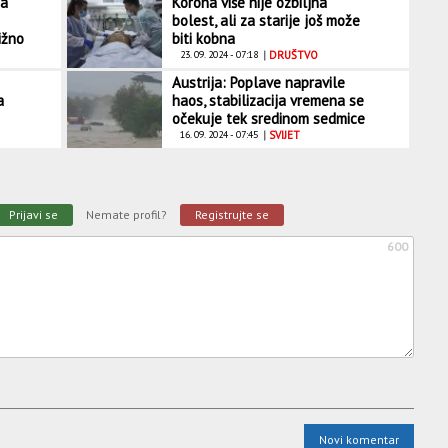
da
Korona više nije ozbiljna
bolest, ali za starije još može
ižno
biti kobna
23. 09. 2024 - 07:18
|
DRUŠTVO
Austrija: Poplave napravile
a
haos, stabilizacija vremena se
očekuje tek sredinom sedmice
16. 09. 2024 - 07:45
|
SVIJET
Prijavi se
Nemate profil?
Registrujte se
600
Novi komentar