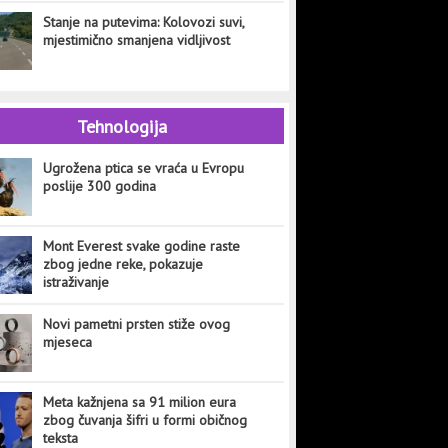
Stanje na putevima: Kolovozi suvi,
mjestimično smanjena vidljivost
Tehnologija
Ugrožena ptica se vraća u Evropu
poslije 300 godina
Mont Everest svake godine raste
zbog jedne reke, pokazuje
istraživanje
Novi pametni prsten stiže ovog
mjeseca
Meta kažnjena sa 91 milion eura
zbog čuvanja šifri u formi običnog
teksta