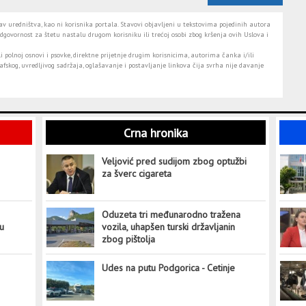
 uredništva, kao ni korisnika portala. Stavovi objavljeni u tekstovima pojedinih autora
dgovornost za štetu nastalu drugom korisniku ili trećoj osobi zbog kršenja ovih Uslova i
i polnoj osnovi i psovke, direktne prijetnje drugim korisnicima, autorima čanka i/ili
fskog, uvredljivog sadržaja, oglašavanje i postavljanje linkova čija svrha nije davanje
Crna hronika
Veljović pred sudijom zbog optužbi
za šverc cigareta
Oduzeta tri međunarodno tražena
tu
vozila, uhapšen turski državljanin
zbog pištolja
Udes na putu Podgorica - Cetinje