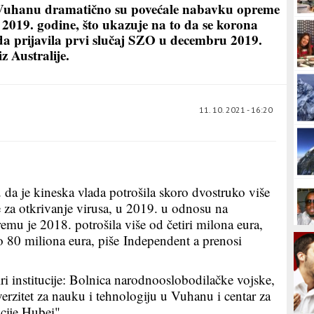
Vuhanu dramatično su povećale nabavku opreme
 2019. godine, što ukazuje na to da se korona
ada prijavila prvi slučaj SZO u decembru 2019.
z Australije.
11. 10. 2021 - 16:20
u da je kineska vlada potrošila skoro dvostruko više
e za otkrivanje virusa, u 2019. u odnosu na
u je 2018. potrošila više od četiri milona eura,
 80 miliona eura, piše Independent a prenosi
ri institucije: Bolnica narodnooslobodilačke vojske,
verzitet za nauku i tehnologiju u Vuhanu i centar za
cije Hubei".