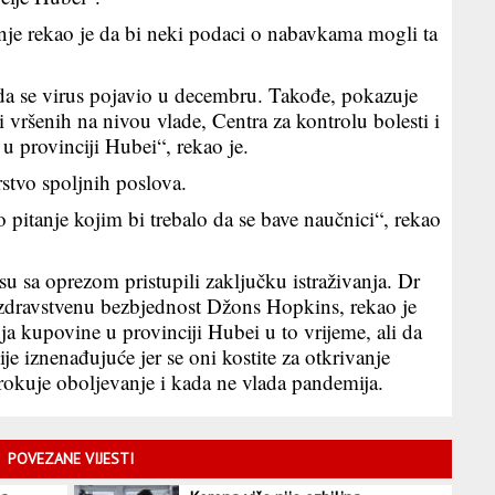
vanje rekao je da bi neki podaci o nabavkama mogli ta
 da se virus pojavio u decembru. Takođe, pokazuje
 vršenih na nivou vlade, Centra za kontrolu bolesti i
e u provinciji Hubei“, rekao je.
rstvo spoljnih poslova.
o pitanje kojim bi trebalo da se bave naučnici“, rekao
su sa oprezom pristupili zaključku istraživanja. Dr
zdravstvenu bezbjednost Džons Hopkins, rekao je
ja kupovine u provinciji Hubei u to vrijeme, ali da
 iznenađujuće jer se oni kostite za otkrivanje
rokuje oboljevanje i kada ne vlada pandemija.
POVEZANE VIJESTI