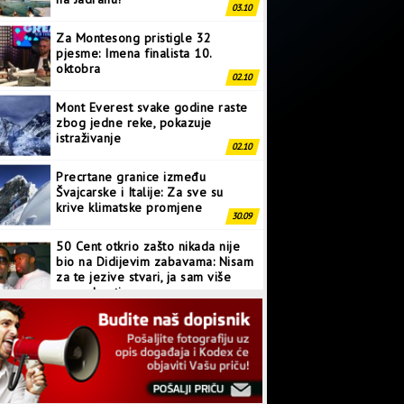
03.10
Za Montesong pristigle 32
pjesme: Imena finalista 10.
oktobra
02.10
Mont Everest svake godine raste
zbog jedne reke, pokazuje
istraživanje
02.10
Precrtane granice između
Švajcarske i Italije: Za sve su
krive klimatske promjene
30.09
50 Cent otkrio zašto nikada nije
bio na Didijevim zabavama: Nisam
za te jezive stvari, ja sam više
normalan tip
28.09
Japanci prave superkompjuter
kakav svijet još nije vidio
27.09
Linkin Park ima novu pjesmu: