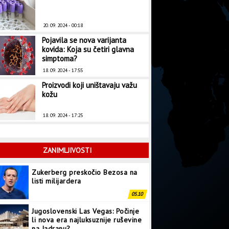
20. 09. 2024 - 00:18
Pojavila se nova varijanta
kovida: Koja su četiri glavna
simptoma?
18. 09. 2024 - 17:55
Proizvodi koji uništavaju važu
kožu
18. 09. 2024 - 17:25
ZANIMLJIVOSTI
Zukerberg preskočio Bezosa na
listi milijardera
05.10
Jugoslovenski Las Vegas: Počinje
li nova era najluksuznije ruševine
na Jadranu?