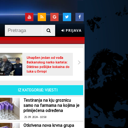
PRIJAVA
Uhapšen jedan od vođa
Veljo
Balkanskog narko kartela:
optuž
Diktirao pošiljke kokaina do
luka u Evropi
IKA
CRNA HRONIKA
IZ KATEGORIJE: VIJESTI
Testiranja na kju groznicu
samo na farmama na kojima je
primijećena određena
patologija
25. 09. 2024 - 10:58
Otkrivena nova krvna grupa