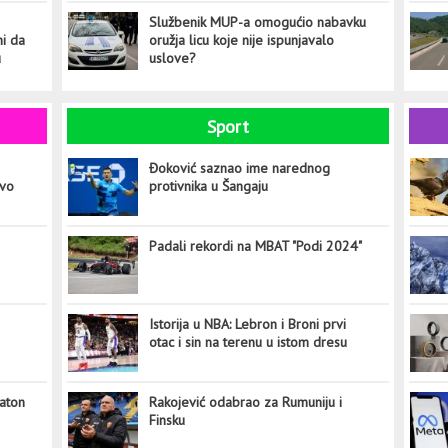
Službenik MUP-a omogućio nabavku
ni da
oružja licu koje nije ispunjavalo
u
uslove?
Sport
Đoković saznao ime narednog
ovo
protivnika u Šangaju
Padali rekordi na MBAT "Podi 2024"
Istorija u NBA: Lebron i Broni prvi
otac i sin na terenu u istom dresu
aton
Rakojević odabrao za Rumuniju i
Finsku