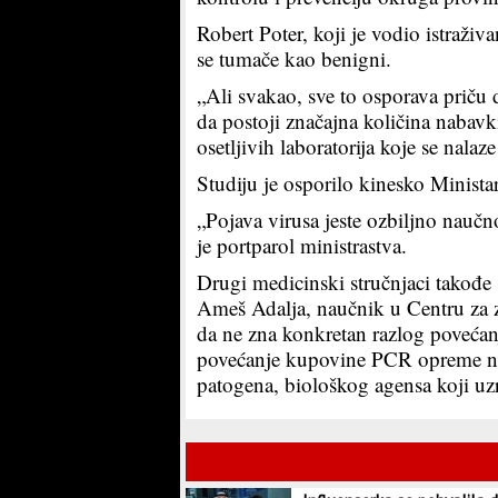
Robert Poter, koji je vodio istraži
se tumače kao benigni.
„Ali svakao, sve to osporava priču
da postoji značajna količina nabavki
osetljivih laboratorija koje se nalaz
Studiju je osporilo kinesko Minista
„Pojava virusa jeste ozbiljno naučn
je portparol ministrastva.
Drugi medicinski stručnjaci takođe 
Ameš Adalja, naučnik u Centru za 
da ne zna konkretan razlog povećan
povećanje kupovine PCR opreme nije
patogena, biološkog agensa koji uz