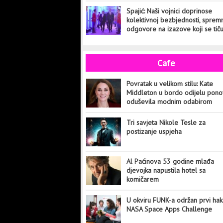
Spajić: Naši vojnici doprinose
kolektivnoj bezbjednosti, sprem
odgovore na izazove koji se tič
cijelog svijeta
Cafe
Povratak u velikom stilu: Kate
Middleton u bordo odijelu pon
oduševila modnim odabirom
Tri savjeta Nikole Tesle za
postizanje uspjeha
Al Paćinova 53 godine mlađa
djevojka napustila hotel sa
komičarem
U okviru FUNK-a održan prvi hak
NASA Space Apps Challenge