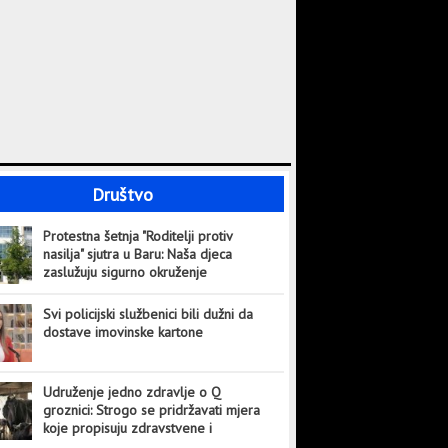
Društvo
Protestna šetnja "Roditelji protiv
nasilja" sjutra u Baru: Naša djeca
zaslužuju sigurno okruženje
Svi policijski službenici bili dužni da
dostave imovinske kartone
Udruženje jedno zdravlje o Q
groznici: Strogo se pridržavati mjera
koje propisuju zdravstvene i
veterinarske institucije