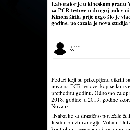
Laboratorije u kineskom gradu 
za PCR testove u drugoj polovini
Kinom širila prije nego što je vl
godine, pokazala je nova studija i
Autor:
VV
Podaci koji su prikupljena otkrili s
nova na PCR testove, koji se korist
prethodnu godinu. Odnosno za oprem
2018. godine, a 2019. godine skoro
Nova.rs.
„Nabavke su drastično povećale četi
Institut za virusologiju Vuhan, Uni
kontrolu i prevenciju okruga provin