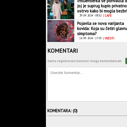
Influenserka se pohvalila 
joj je suprug kupio privatno
ostrvo kako bi mogla bezbr
uživati u bikiniju
29. 09. 2024 - 08:52
|
CAFE
Pojavila se nova varijanta
kovida: Koja su četiri glavn
simptoma?
18. 09. 2024 - 17:55
|
VIJESTI
KOMENTARI
Samo registrovani korisnici mogu komentarisati
KOMENTARA: (0)