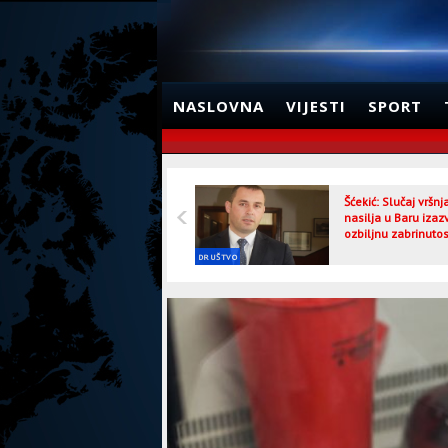
NASLOVNA
VIJESTI
SPORT
Šćekić: Slučaj vršn
nasilja u Baru izaz
ozbiljnu zabrinutos
DRUŠTVO