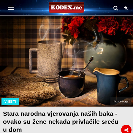
ilustracija
VIJESTI
Stara narodna vjerovanja naših baka -
ovako su žene nekada privlačile sreću
u dom