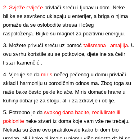
2. Svježe cvijeće
privlači sreću i ljubav u dom. Neke
biljke se savršeno uklapaju u enterijer, a briga o njima
pomaže da se oslobodite stresa i lošeg
raspoloženja. Biljke su magnet za pozitivnu energiju.
3. Možete privući sreću uz pomoć
talismana i amajlija
. U
ovu svrhu koristile su se potkovice, djeteline sa četiri
lista i kamenčići.
4. Vjeruje se da
miris
nečeg pečenog u domu privlači
sklad i harmoniju u porodičnim odnosima. Zbog toga su
naše bake često pekle kolače. Miris domaće hrane u
kuhinji dobar je za slogu, ali i za zdravlje i obilje.
5. Potrebno je da
svakog dana bacite, reciklirate ili
poklonite
neke stvari iz doma koje vam vše ne trebaju.
Nekada su žene ovo praktikovale kako bi dom bio
uredan, ali i kako bi imalo u njemu više mjesta da bi se