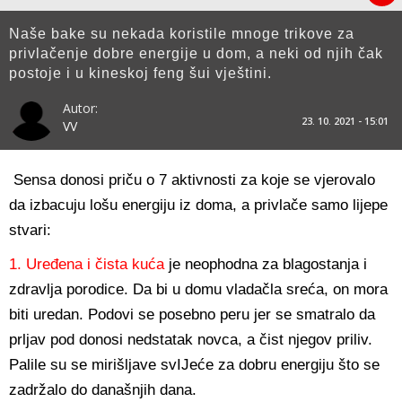
Naše bake su nekada koristile mnoge trikove za
privlačenje dobre energije u dom, a neki od njih čak
postoje i u kineskoj feng šui vještini.
Autor:
23. 10. 2021 - 15:01
VV
Sensa donosi priču o 7 aktivnosti za koje se vjerovalo
da izbacuju lošu energiju iz doma, a privlače samo lijepe
stvari:
1. Uređena i čista kuća
je neophodna za blagostanja i
zdravlja porodice. Da bi u domu vladačla sreća, on mora
biti uredan. Podovi se posebno peru jer se smatralo da
prljav pod donosi nedstatak novca, a čist njegov priliv.
Palile su se mirišljave svIJeće za dobru energiju što se
zadržalo do današnjih dana.