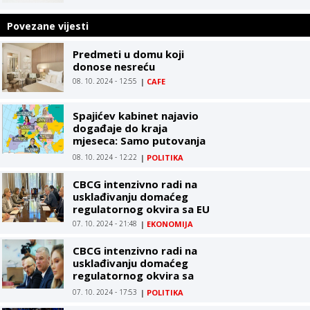
Povezane vijesti
Predmeti u domu koji
donose nesreću
08. 10. 2024 - 12:55
|
CAFE
Spajićev kabinet najavio
događaje do kraja
mjeseca: Samo putovanja
ministara, Vlada kao
08. 10. 2024 - 12:22
|
POLITIKA
turistička agencija
CBCG intenzivno radi na
usklađivanju domaćeg
regulatornog okvira sa EU
07. 10. 2024 - 21:48
|
EKONOMIJA
CBCG intenzivno radi na
usklađivanju domaćeg
regulatornog okvira sa
pravnom tekovinom EU
07. 10. 2024 - 17:53
|
POLITIKA