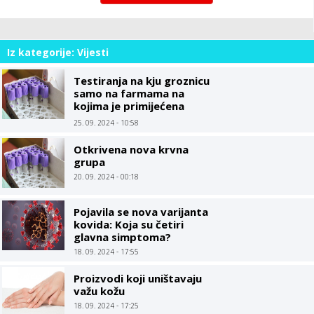
Iz kategorije: Vijesti
Testiranja na kju groznicu
samo na farmama na
kojima je primijećena
određena patologija
25. 09. 2024 - 10:58
Otkrivena nova krvna
grupa
20. 09. 2024 - 00:18
Pojavila se nova varijanta
kovida: Koja su četiri
glavna simptoma?
18. 09. 2024 - 17:55
Proizvodi koji uništavaju
važu kožu
18. 09. 2024 - 17:25