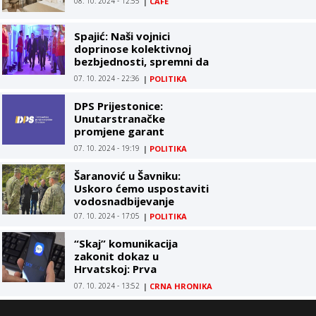
08. 10. 2024 - 12:55
|
CAFE
Spajić: Naši vojnici
doprinose kolektivnoj
bezbjednosti, spremni da
odgovore na izazove koji
07. 10. 2024 - 22:36
|
POLITIKA
se tiču cijelog svijeta
DPS Prijestonice:
Unutarstranačke
promjene garant
nastavka rasta rejtinga,
07. 10. 2024 - 19:19
|
POLITIKA
spremni za izazove koji
slijede
Šaranović u Šavniku:
Uskoro ćemo uspostaviti
vodosnadbijevanje
07. 10. 2024 - 17:05
|
POLITIKA
“Skaj” komunikacija
zakonit dokaz u
Hrvatskoj: Prva
pravosnažna presuda
07. 10. 2024 - 13:52
|
CRNA HRONIKA