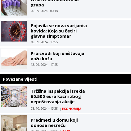
grupa
20. 09. 2024 - 00:18
Pojavila se nova varijanta
kovida: Koja su četiri
glavna simptoma?
18. 09. 2024 - 17:55
Proizvodi koji uništavaju
važu kožu
18. 09. 2024 - 17:25
Povezane vijesti
Tržišna inspekcija izrekla
60.500 eura kazni zbog
nepoštovanja akcije
Limitirane cijene
08. 10. 2024 - 13:38
|
EKONOMIJA
Predmeti u domu koji
donose nesreću