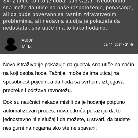
Svi znamo koliko je dobar san važan. Nedovoljno
sna može da utiče na naše raspoloženje, ponašanje,
ali da bude povezano sa raznim zdravstvenim
problemima, ali nedavna studija je pokazala da
nedostatak sna utiče i na to kako hodamo.
Autor:
02. 11. 2021 - 21:49
M. B.
Novo istraživanje pokazuje da gubitak sna utiče na način
na koji osoba hoda. Tačnije, može da ima uticaj na
sposobnost pojedinca da hoda sa svrhom, izbjegava
prepreke i održava ravnotežu.
Dok su naučnici nekada mislili da je hodanje potpuno
automatizovan proces, nova otkrića pokazuju da to
jednostavno nije slučaj i da možete, u stvari, da budete
nesigurni na nogama ako ste neispavani.