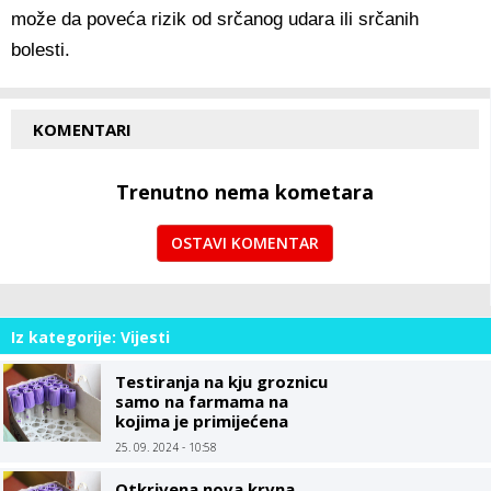
može da poveća rizik od srčanog udara ili srčanih
bolesti.
KOMENTARI
Trenutno nema kometara
OSTAVI KOMENTAR
Iz kategorije: Vijesti
Testiranja na kju groznicu
samo na farmama na
kojima je primijećena
određena patologija
25. 09. 2024 - 10:58
Otkrivena nova krvna