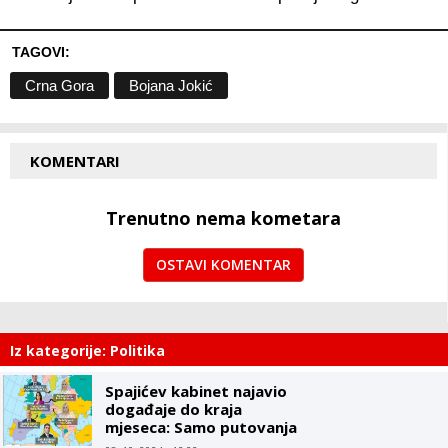
TAGOVI:
Crna Gora
Bojana Jokić
KOMENTARI
Trenutno nema kometara
OSTAVI KOMENTAR
Iz kategorije: Politika
Spajićev kabinet najavio
događaje do kraja
mjeseca: Samo putovanja
ministara, Vlada kao