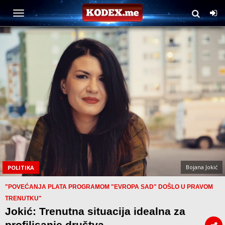
Bojana Jokić
POLITIKA
"POVEĆANJA PLATA PROGRAMOM "EVROPA SAD" DOŠLO U PRAVOM
TRENUTKU"
Jokić: Trenutna situacija idealna za
profilisanje društva