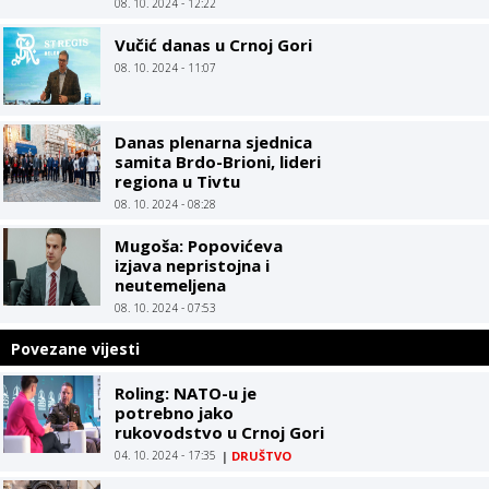
08. 10. 2024 - 12:22
turistička agencija
Vučić danas u Crnoj Gori
08. 10. 2024 - 11:07
Danas plenarna sjednica
samita Brdo-Brioni, lideri
regiona u Tivtu
08. 10. 2024 - 08:28
Mugoša: Popovićeva
izjava nepristojna i
neutemeljena
08. 10. 2024 - 07:53
Povezane vijesti
Roling: NATO-u je
potrebno jako
rukovodstvo u Crnoj Gori
04. 10. 2024 - 17:35
|
DRUŠTVO