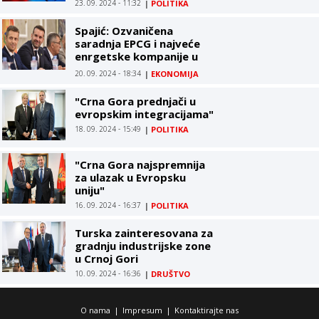
23. 09. 2024 - 11:32
|
POLITIKA
Spajić: Ozvaničena
saradnja EPCG i najveće
enrgetske kompanije u
Evropi Electricité de
20. 09. 2024 - 18:34
|
EKONOMIJA
France (EDF)
"Crna Gora prednjači u
evropskim integracijama"
18. 09. 2024 - 15:49
|
POLITIKA
"Crna Gora najspremnija
za ulazak u Evropsku
uniju"
16. 09. 2024 - 16:37
|
POLITIKA
Turska zainteresovana za
gradnju industrijske zone
u Crnoj Gori
10. 09. 2024 - 16:36
|
DRUŠTVO
O nama
|
Impresum
|
Kontaktirajte nas