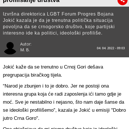
Izvršna direktorica LGBT Forum Progres Bojana
Jokić kazala je da je trenutna politička situacija
povoljna da se crnogorsko društvo, koje partijski
interesno ide ka politici, ideološki profiliše.
Autor:
04. 04. 2022 - 09:03
M. B.
Jokić kaže da se trenutno u Crnoj Gori dešava
pregrupacija biračkog tijela.
“Narod je zbunjen i to je dobro. Jer ne postoji ona
interesna grupa koja će radi zaposlenja ići tamo gdje je
moć. Sve je nestabilno i nejasno, što nam daje šanse da
se ideološki profilišemo”, kazala je Jokić u emisiji "Dobro
jutro Crna Goro".