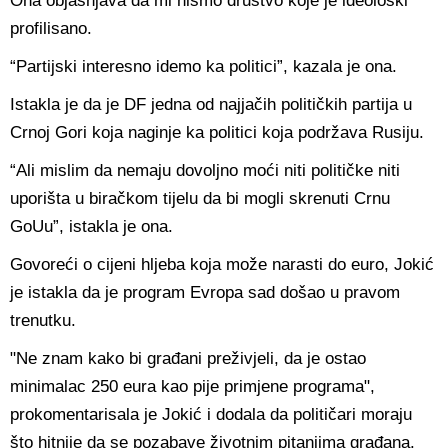
Ona objašnjava da mi nismo društvo koje je ideološki
profilisano.
“Partijski interesno idemo ka politici”, kazala je ona.
Istakla je da je DF jedna od najjačih političkih partija u
Crnoj Gori koja naginje ka politici koja podržava Rusiju.
“Ali mislim da nemaju dovoljno moći niti političke niti
uporišta u biračkom tijelu da bi mogli skrenuti Crnu
GoUu”, istakla je ona.
Govoreći o cijeni hljeba koja može narasti do euro, Jokić
je istakla da je program Evropa sad došao u pravom
trenutku.
"Ne znam kako bi građani preživjeli, da je ostao
minimalac 250 eura kao pije primjene programa",
prokomentarisala je Jokić i dodala da političari moraju
što hitnije da se pozabave životnim pitanjima građana.