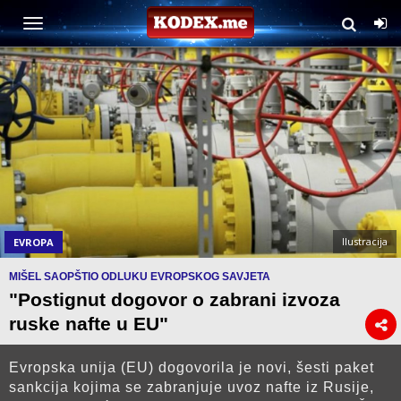
Ilustracija
EVROPA
MIŠEL SAOPŠTIO ODLUKU EVROPSKOG SAVJETA
"Postignut dogovor o zabrani izvoza
ruske nafte u EU"
Evropska unija (EU) dogovorila je novi, šesti paket
sankcija kojima se zabranjuje uvoz nafte iz Rusije,