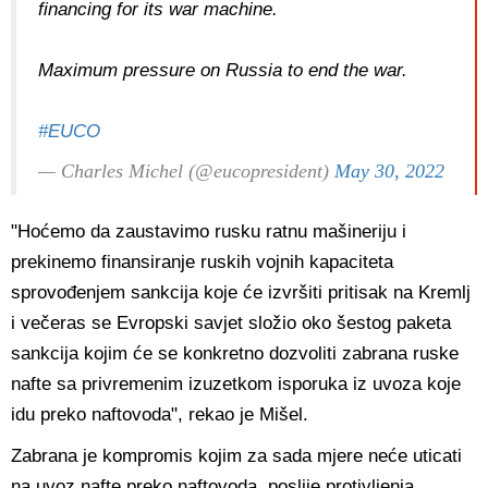
financing for its war machine.
Maximum pressure on Russia to end the war.
#EUCO
— Charles Michel (@eucopresident)
May 30, 2022
"Hoćemo da zaustavimo rusku ratnu mašineriju i
prekinemo finansiranje ruskih vojnih kapaciteta
sprovođenjem sankcija koje će izvršiti pritisak na Kremlj
i večeras se Evropski savjet složio oko šestog paketa
sankcija kojim će se konkretno dozvoliti zabrana ruske
nafte sa privremenim izuzetkom isporuka iz uvoza koje
idu preko naftovoda", rekao je Mišel.
Zabrana je kompromis kojim za sada mjere neće uticati
na uvoz nafte preko naftovoda, poslije protivljenja