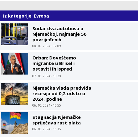
Iz kategorije: Evropa
Sudar dva autobusa u
Njemačkoj, najmanje 50
povrijeđenih
08. 10. 2024 - 12:09
Orban: Dovešćemo
migrante u Brisel i
ostaviti ih ispred
kancelarija EU
07. 10. 2024 - 10:29
Njemačka vlada predviđa
recesiju od 0,2 odsto u
2024. godine
06. 10. 2024 - 16:55
Stagnacija Njemačke
spriječava rast plata
06. 10. 2024 - 11:15