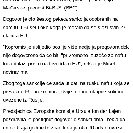
Mađarske, prenosi Bi-Bi-Si (BBC).
Dogovor je dio šestog paketa sankcija odobrenih na
samitu u Briselu oko koga je moralo da se složi svih 27
članica EU.
"Kopromis je uslijedio poslije više nedjelja pregovora dok
nije dogovoreno da će biti "privremeno izuzeće za naftu
koja dolazi preko naftovodda u EU", rekao je Mišel
novinarima.
Zbog toga sankcije će sada uticati na rusku naftu koja se
prevozi u EU preko mora, dvije trećine ukupne količine
uvezene iz Rusije.
Predsjednica Evropske komisije Ursula fon der Lajen
pozdravila je postignut dogovor o sankcijama i rekla da
će do kraja godine to značiti da je oko 90 odsto uvoza