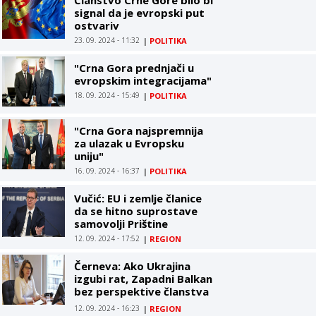
signal da je evropski put
ostvariv
23. 09. 2024 - 11:32
|
POLITIKA
"Crna Gora prednjači u
evropskim integracijama"
18. 09. 2024 - 15:49
|
POLITIKA
"Crna Gora najspremnija
za ulazak u Evropsku
uniju"
16. 09. 2024 - 16:37
|
POLITIKA
Vučić: EU i zemlje članice
da se hitno suprostave
samovolji Prištine
12. 09. 2024 - 17:52
|
REGION
Černeva: Ako Ukrajina
izgubi rat, Zapadni Balkan
bez perspektive članstva
u EU
12. 09. 2024 - 16:23
|
REGION