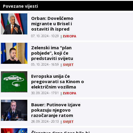
Povezane vijesti
Orban: Dovešćemo
migrante u Brisel i
ostaviti ih ispred
kancelarija EU
07. 10. 2024 - 10:29
|
EVROPA
Zelenski ima "plan
pobjede“, koji će
predstaviti svijetu
05. 10. 2024 - 16:59
|
SVIJET
Evropska unija će
pregovarati sa Kinom o
električnim vozilima
30. 09. 2024 - 17:01
|
EVROPA
Bauer: Putinove izjave
pokazuju njegovo
razočaranje ratom
28. 09. 2024 - 20:13
|
SVIJET
Članstvo Crne Gore bilo bi