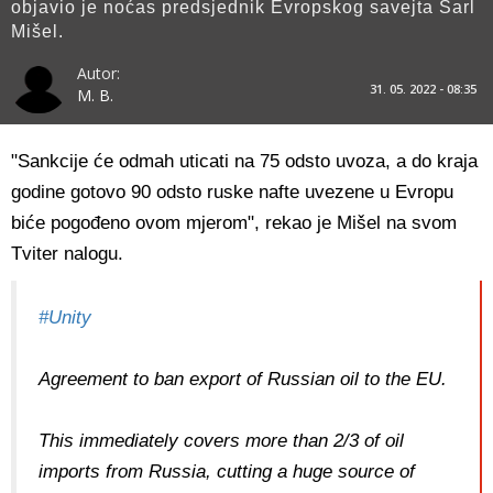
objavio je noćas predsjednik Evropskog savejta Šarl
Mišel.
Autor:
31. 05. 2022 - 08:35
M. B.
"Sankcije će odmah uticati na 75 odsto uvoza, a do kraja
godine gotovo 90 odsto ruske nafte uvezene u Evropu
biće pogođeno ovom mjerom", rekao je Mišel na svom
Tviter nalogu.
#Unity
Agreement to ban export of Russian oil to the EU.
This immediately covers more than 2/3 of oil
imports from Russia, cutting a huge source of