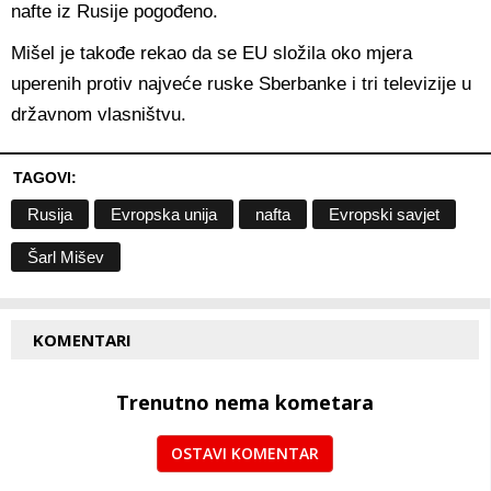
nafte iz Rusije pogođeno.
Mišel je takođe rekao da se EU složila oko mjera
uperenih protiv najveće ruske Sberbanke i tri televizije u
državnom vlasništvu.
TAGOVI:
Rusija
Evropska unija
nafta
Evropski savjet
Šarl Mišev
KOMENTARI
Trenutno nema kometara
OSTAVI KOMENTAR