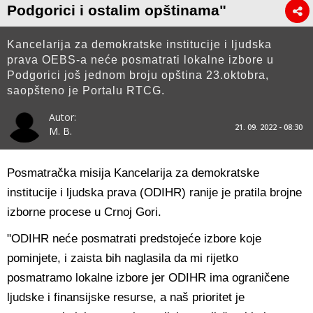
Podgorici i ostalim opštinama"
Kancelarija za demokratske institucije i ljudska
prava OEBS-a neće posmatrati lokalne izbore u
Podgorici još jednom broju opština 23.oktobra,
saopšteno je Portalu RTCG.
Autor:
21. 09. 2022 - 08:30
M. B.
Posmatračka misija Kancelarija za demokratske
institucije i ljudska prava (ODIHR) ranije je pratila brojne
izborne procese u Crnoj Gori.
"ODIHR neće posmatrati predstojeće izbore koje
pominjete, i zaista bih naglasila da mi rijetko
posmatramo lokalne izbore jer ODIHR ima ograničene
ljudske i finansijske resurse, a naš prioritet je