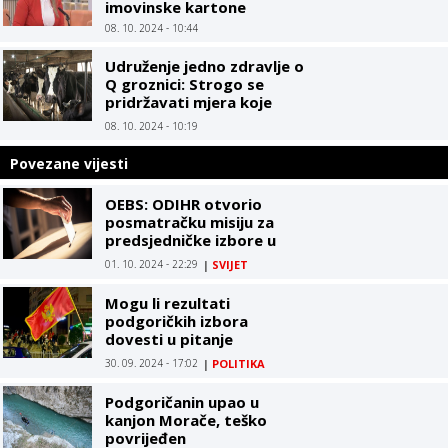
imovinske kartone
08. 10. 2024 - 10:44
Udruženje jedno zdravlje o
Q groznici: Strogo se
pridržavati mjera koje
propisuju zdravstvene i
08. 10. 2024 - 10:19
veterinarske institucije
Povezane vijesti
OEBS: ODIHR otvorio
posmatračku misiju za
predsjedničke izbore u
SAD
01. 10. 2024 - 22:29
|
SVIJET
Mogu li rezultati
podgoričkih izbora
dovesti u pitanje
stabilnost vlasti u Crnoj
30. 09. 2024 - 17:02
|
POLITIKA
Gori?
Podgoričanin upao u
kanjon Morače, teško
povrijeđen