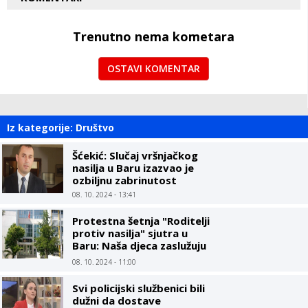
Trenutno nema kometara
OSTAVI KOMENTAR
Iz kategorije: Društvo
Šćekić: Slučaj vršnjačkog
nasilja u Baru izazvao je
ozbiljnu zabrinutost
08. 10. 2024 - 13:41
Protestna šetnja "Roditelji
protiv nasilja" sjutra u
Baru: Naša djeca zaslužuju
sigurno okruženje
08. 10. 2024 - 11:00
Svi policijski službenici bili
dužni da dostave