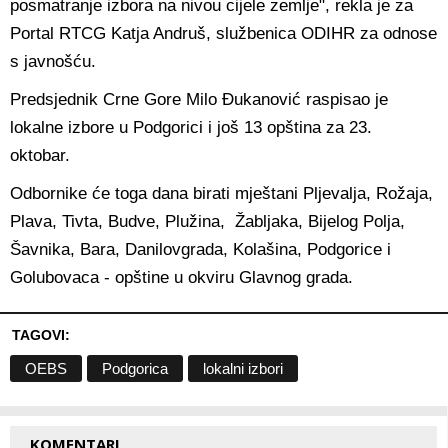
posmatranje izbora na nivou cijele zemlje", rekla je za
Portal RTCG Katja Andruš, službenica ODIHR za odnose
s javnošću.
Predsjednik Crne Gore Milo Đukanović raspisao je
lokalne izbore u Podgorici i još 13 opština za 23.
oktobar.
Odbornike će toga dana birati mještani Pljevalja, Rožaja,
Plava, Tivta, Budve, Plužina, Žabljaka, Bijelog Polja,
Šavnika, Bara, Danilovgrada, Kolašina, Podgorice i
Golubovaca - opštine u okviru Glavnog grada.
TAGOVI:
OEBS
Podgorica
lokalni izbori
KOMENTARI