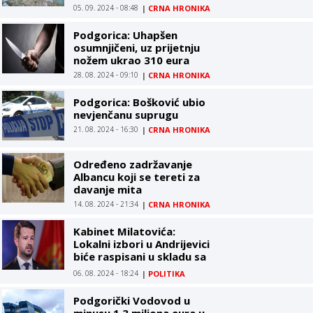
05. 09. 2024 - 08:48
|
CRNA HRONIKA
Podgorica: Uhapšen
osumnjičeni, uz prijetnju
nožem ukrao 310 eura
28. 08. 2024 - 09:10
|
CRNA HRONIKA
Podgorica: Bošković ubio
nevjenčanu suprugu
21. 08. 2024 - 16:30
|
CRNA HRONIKA
Određeno zadržavanje
Albancu koji se tereti za
davanje mita
14. 08. 2024 - 21:34
|
CRNA HRONIKA
Kabinet Milatovića:
Lokalni izbori u Andrijevici
biće raspisani u skladu sa
zakonom
06. 08. 2024 - 18:24
|
POLITIKA
Podgorički Vodovod u