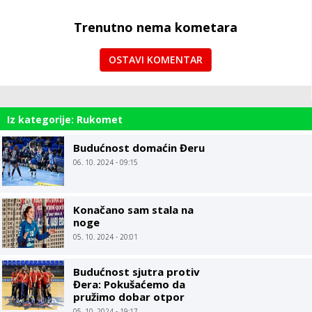
Trenutno nema kometara
OSTAVI KOMENTAR
Iz kategorije: Rukomet
Budućnost domaćin Đeru
06. 10. 2024 - 09:15
Konačano sam stala na
noge
05. 10. 2024 - 20:01
Budućnost sjutra protiv
Đera: Pokušaćemo da
pružimo dobar otpor
05. 10. 2024 - 19:17