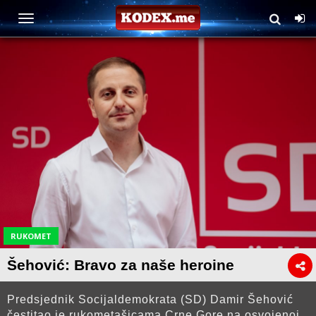
RUKOMET
Šehović: Bravo za naše heroine
Predsjednik Socijaldemokrata (SD) Damir Šehović
čestitao je rukometašicama Crne Gore na osvojenoj