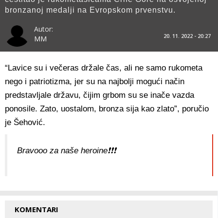
bronzanoj medalji na Evropskom prvenstvu.
Autor:
20. 11. 2022 - 20:27
MM
“Lavice su i večeras držale čas, ali ne samo rukometa
nego i patriotizma, jer su na najbolji mogući način
predstavljale državu, čijim grbom su se inače vazda
ponosile. Zato, uostalom, bronza sija kao zlato”, poručio
je Šehović.
Bravooo za naše heroine❗️❗️❗️
KOMENTARI