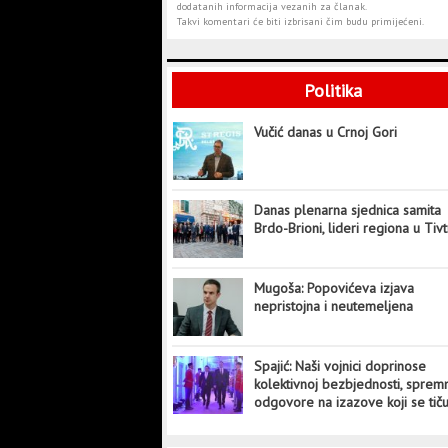
dodatanih informacija vezanih za članak.
Takvi komentari će biti izbrisani čim budu primijećeni.
Politika
Vučić danas u Crnoj Gori
Danas plenarna sjednica samita
Brdo-Brioni, lideri regiona u Tiv
Mugoša: Popovićeva izjava
nepristojna i neutemeljena
Spajić: Naši vojnici doprinose
kolektivnoj bezbjednosti, sprem
odgovore na izazove koji se tič
cijelog svijeta