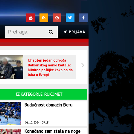
PRIJAVA
Uhapšen jedan od vođa
Veljo
Balkanskog narko kartela:
optuž
Diktirao pošiljke kokaina do
luka u Evropi
IKA
CRNA HRONIKA
IZ KATEGORIJE: RUKOMET
Budućnost domaćin Đeru
06. 10. 2024 - 09:15
Konačano sam stala na noge