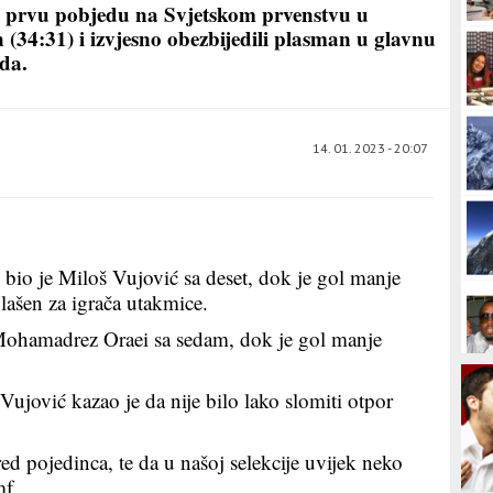
u prvu pobjedu na Svjetskom prvenstvu u
n (34:31) i izvjesno obezbijedili plasman u glavnu
oda.
14. 01. 2023 - 20:07
i bio je Miloš Vujović sa deset, dok je gol manje
lašen za igrača utakmice.
o Mohamadrez Oraei sa sedam, dok je gol manje
ujović kazao je da nije bilo lako slomiti otpor
red pojedinca, te da u našoj selekcije uvijek neko
mf.