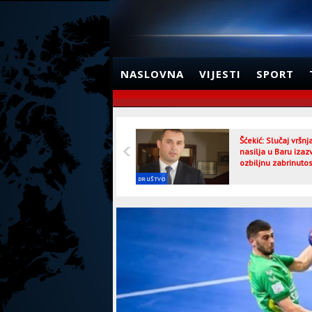
NASLOVNA
VIJESTI
SPORT
Šćekić: Slučaj vršn
nasilja u Baru izaz
ozbiljnu zabrinutos
DRUŠTVO