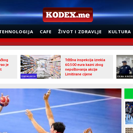
TEHNOLOGIJA
CAFE
ŽIVOT I ZDRAVLJE
KULTURA
jačkog
Tržišna inspekcija izrekla
vao je
60.500 eura kazni zbog
t
nepoštovanja akcije
Limitirane cijene
EKONOMIJA
CRNA HRON