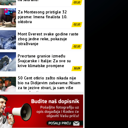
03.10
Za Montesong pristigle 32
pjesme: Imena finalista 10.
oktobra
02.10
Mont Everest svake godine raste
zbog jedne reke, pokazuje
istraživanje
02.10
Precrtane granice između
Švajcarske i Italije: Za sve su
krive klimatske promjene
30.09
50 Cent otkrio zašto nikada nije
bio na Didijevim zabavama: Nisam
za te jezive stvari, ja sam više
normalan tip
28.09
Japanci prave superkompjuter
kakav svijet još nije vidio
27.09
Linkin Park ima novu pjesmu: