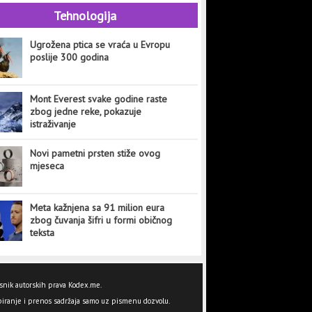
Tehnologija
Ugrožena ptica se vraća u Evropu
poslije 300 godina
Mont Everest svake godine raste
zbog jedne reke, pokazuje
istraživanje
Novi pametni prsten stiže ovog
mjeseca
Meta kažnjena sa 91 milion eura
zbog čuvanja šifri u formi običnog
teksta
snik autorskih prava Kodex.me.
iranje i prenos sadržaja samo uz pismenu dozvolu.