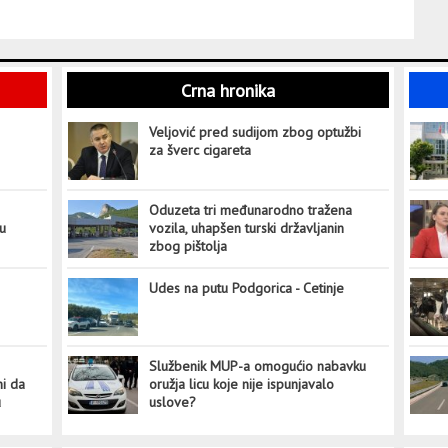
Crna hronika
Veljović pred sudijom zbog optužbi
za šverc cigareta
Oduzeta tri međunarodno tražena
tu
vozila, uhapšen turski državljanin
zbog pištolja
Udes na putu Podgorica - Cetinje
Službenik MUP-a omogućio nabavku
ni da
oružja licu koje nije ispunjavalo
u
uslove?