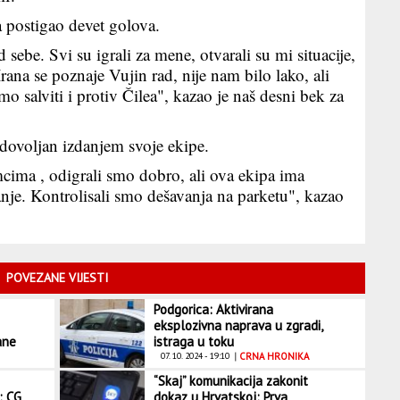
a postigao devet golova.
 sebe. Svi su igrali za mene, otvarali su mi situacije,
rana se poznaje Vujin rad, nije nam bilo lako, ali
o salviti i protiv Čilea", kazao je naš desni bek za
dovoljan izdanjem svoje ekipe.
cima , odigrali smo dobro, ali ova ekipa ima
tanje. Kontrolisali smo dešavanja na parketu", kazao
POVEZANE VIJESTI
Podgorica: Aktivirana
eksplozivna naprava u zgradi,
ane
istraga u toku
07. 10. 2024 - 19:10
|
CRNA HRONIKA
“Skaj” komunikacija zakonit
: CG
dokaz u Hrvatskoj: Prva