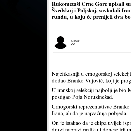
Rukometaši Crne Gore upisali s
Švedskoj i Poljskoj, savladali Ira
rundu, u koju će prenijeti dva b
Autor:
VV
Najefikasniji u crnogorskoj selekcij
dodao Branko Vujović, koji je prog
U iranskoj selekciji najbolji je bi
postigao Poja Noruzinežad.
Crnogorski reprezentativac Branko V
Irana, ali da je najvažnija pobjeda.
On je istakao da je ekipa uvijek isp
drugi napravi razliku i donese triju