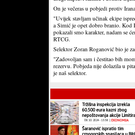
On je večeras u pobjedi protiv Iran
"Uvijek stavljam učinak ekipe ispred
a Simić je opet dobro branio. Kod I
pokazali smo karakter, nadam se ćem
RTCG.
Selektor Zoran Roganović bio je za
"Zadovoljan sam i čestitao bih mom
rezervu. Pobjeda nije dolazila u pi
je naš selektor.
Tržišna inspekcija izrekla
60.500 eura kazni zbog
nepoštovanja akcije Limitir
cijene
08. 10. 2024 - 13:38
|
EKONOMIJA
Šaranović ispratio tim
crnogorskih spasilaca u BiH