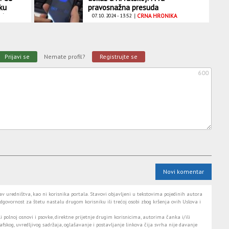
ku
pravosnažna presuda
 i
07. 10. 2024 - 13:52
|
CRNA HRONIKA
Prijavi se
Nemate profil?
Registrujte se
600
Novi komentar
 uredništva, kao ni korisnika portala. Stavovi objavljeni u tekstovima pojedinih autora
dgovornost za štetu nastalu drugom korisniku ili trećoj osobi zbog kršenja ovih Uslova i
i polnoj osnovi i psovke, direktne prijetnje drugim korisnicima, autorima čanka i/ili
fskog, uvredljivog sadržaja, oglašavanje i postavljanje linkova čija svrha nije davanje