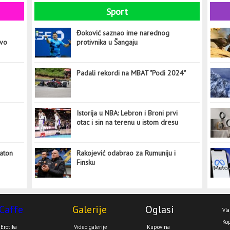
Sport
Đoković saznao ime narednog
ovo
protivnika u Šangaju
Padali rekordi na MBAT "Podi 2024"
Istorija u NBA: Lebron i Broni prvi
otac i sin na terenu u istom dresu
aton
Rakojević odabrao za Rumuniju i
Finsku
Caffe
Galerije
Oglasi
Vla
Kop
Erotika
Video galerije
Kupovina