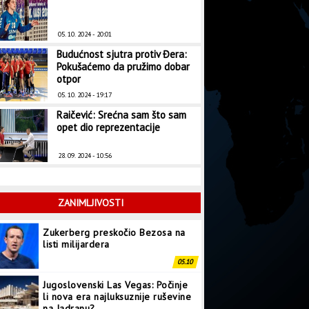
05. 10. 2024 - 20:01
Budućnost sjutra protiv Đera:
Pokušaćemo da pružimo dobar
otpor
05. 10. 2024 - 19:17
Raičević: Srećna sam što sam
opet dio reprezentacije
28. 09. 2024 - 10:56
ZANIMLJIVOSTI
Zukerberg preskočio Bezosa na
listi milijardera
05.10
Jugoslovenski Las Vegas: Počinje
li nova era najluksuznije ruševine
na Jadranu?