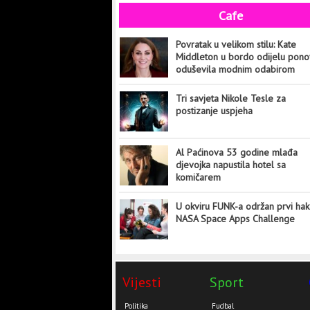
Cafe
Povratak u velikom stilu: Kate
Middleton u bordo odijelu pon
oduševila modnim odabirom
Tri savjeta Nikole Tesle za
postizanje uspjeha
Al Paćinova 53 godine mlađa
djevojka napustila hotel sa
komičarem
U okviru FUNK-a održan prvi hak
NASA Space Apps Challenge
Vijesti
Sport
Politika
Fudbal