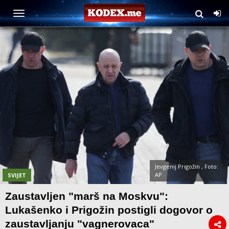
Jevgenij Prigožin , Foto:
AP
SVIJET
Zaustavljen "marš na Moskvu":
Lukašenko i Prigožin postigli dogovor o
zaustavljanju "vagnerovaca"