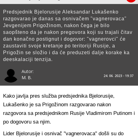
Predsjednik Bjelorusije Aleksandar Lukašenko
razgovarao je danas sa osnivačem "vagnerovaca"
Jevgenijem Prigožinom, nakon čega je bilo
saopšteno da je nakon pregovora koji su trajali čitav
dan konačno postignut i dogovor: "vagnerovci" će
zaustaviti svoje kretanje po teritoriji Rusije, a
Prigožin se složio i da će preduzeti dalje korake ka
deeskalaciji tenzija.
Autor:
24. 06. 2023 - 19:37
M. B.
Kako javlja pres služba predsjednika Bjelorusije,
Lukašenko je sa Prigožinom razgovarao nakon
razgovora sa predsjednikom Rusije Vladimirom Putinom i
po dogovoru sa njim.
Lider Bjelorusije i osnivač "vagnerovaca" došli su do