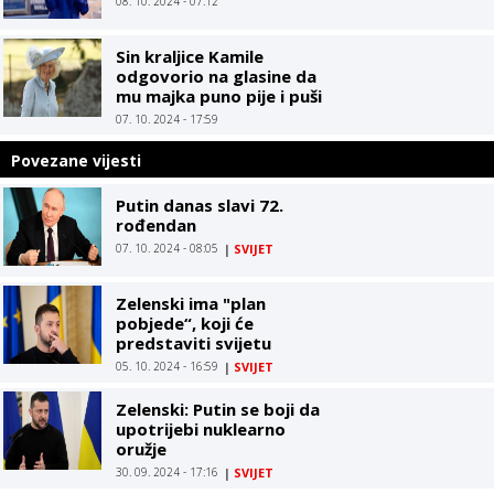
08. 10. 2024 - 07:12
Sin kraljice Kamile
odgovorio na glasine da
mu majka puno pije i puši
07. 10. 2024 - 17:59
Povezane vijesti
Putin danas slavi 72.
rođendan
07. 10. 2024 - 08:05
|
SVIJET
Zelenski ima "plan
pobjede“, koji će
predstaviti svijetu
05. 10. 2024 - 16:59
|
SVIJET
Zelenski: Putin se boji da
upotrijebi nuklearno
oružje
30. 09. 2024 - 17:16
|
SVIJET