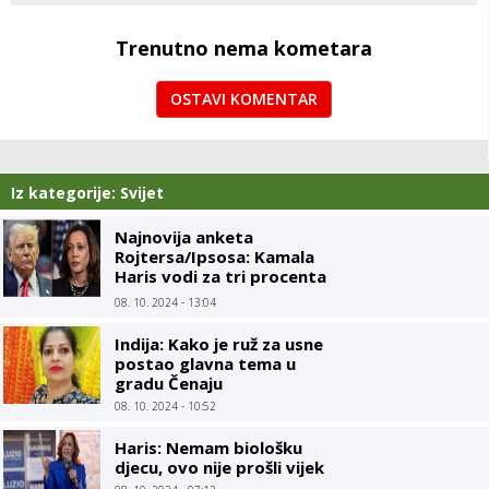
Trenutno nema kometara
OSTAVI KOMENTAR
Iz kategorije: Svijet
Najnovija anketa
Rojtersa/Ipsosa: Kamala
Haris vodi za tri procenta
u odnosu na Trampa
08. 10. 2024 - 13:04
Indija: Kako je ruž za usne
postao glavna tema u
gradu Čenaju
08. 10. 2024 - 10:52
Haris: Nemam biološku
djecu, ovo nije prošli vijek