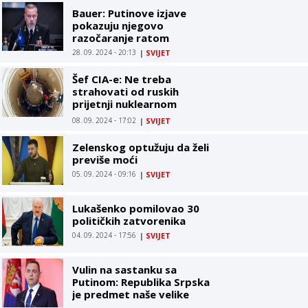
Bauer: Putinove izjave
pokazuju njegovo
razočaranje ratom
28. 09. 2024 - 20:13
|
SVIJET
Šef CIA-e: Ne treba
strahovati od ruskih
prijetnji nuklearnom
eskalacijom
08. 09. 2024 - 17:02
|
SVIJET
Zelenskog optužuju da želi
previše moći
05. 09. 2024 - 09:16
|
SVIJET
Lukašenko pomilovao 30
političkih zatvorenika
04. 09. 2024 - 17:56
|
SVIJET
Vulin na sastanku sa
Putinom: Republika Srpska
je predmet naše velike
brige