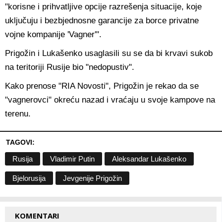
"korisne i prihvatljive opcije razrešenja situacije, koje
uključuju i bezbjednosne garancije za borce privatne
vojne kompanije 'Vagner'".
Prigožin i Lukašenko usaglasili su se da bi krvavi sukob
na teritoriji Rusije bio "nedopustiv".
Kako prenose "RIA Novosti", Prigožin je rekao da se
"vagnerovci" okreću nazad i vraćaju u svoje kampove na
terenu.
TAGOVI:
Rusija
Vladimir Putin
Aleksandar Lukašenko
Bjelorusija
Jevgenije Prigožin
KOMENTARI