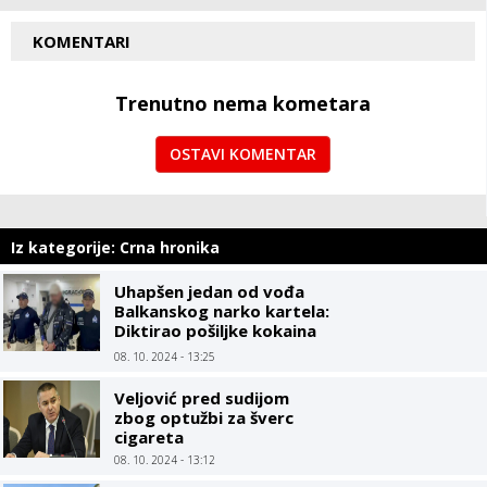
KOMENTARI
Trenutno nema kometara
OSTAVI KOMENTAR
Iz kategorije: Crna hronika
Uhapšen jedan od vođa
Balkanskog narko kartela:
Diktirao pošiljke kokaina
do luka u Evropi
08. 10. 2024 - 13:25
Veljović pred sudijom
zbog optužbi za šverc
cigareta
08. 10. 2024 - 13:12