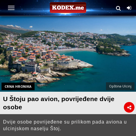
Opština Ulcinj
CRNA HRONIKA
U Štoju pao avion, povrijeđene dvije
osobe
Dvije osobe povrijeđene su prilikom pada aviona u
ulcinjskom naselju Štoj.