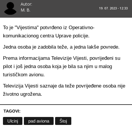
Autor:
19. 07. 2023 - 12:33
M. B.
To je "Vijestima" potvrđeno iz Operativno-
komunikacionog centra Uprave policije.
Jedna osoba je zadobila teže, a jedna lakše povrede.
Prema informacijama Televizije Vijesti, povrijeđeni su
pilot i još jedna osoba koja je bila sa njim u malog
turističkom avionu.
Televizija Vijesti saznaje da teže povrijeđene osoba nije
životno ugrožena.
TAGOVI:
Ulcinj
pad aviona
Štoj