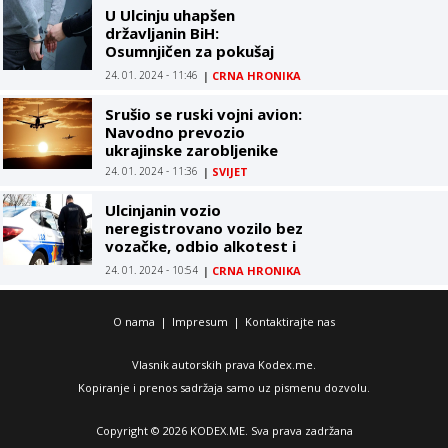
U Ulcinju uhapšen
državljanin BiH:
Osumnjičen za pokušaj
ubistva
24. 01. 2024 - 11:46
|
CRNA HRONIKA
Srušio se ruski vojni avion:
Navodno prevozio
ukrajinske zarobljenike
24. 01. 2024 - 11:36
|
SVIJET
Ulcinjanin vozio
neregistrovano vozilo bez
vozačke, odbio alkotest i
vrijeđao policajce
24. 01. 2024 - 10:54
|
CRNA HRONIKA
O nama
|
Impresum
|
Kontaktirajte nas
Vlasnik autorskih prava Kodex.me.
Kopiranje i prenos sadržaja samo uz pismenu dozvolu.
Copyright © 2026 KODEX.ME. Sva prava zadržana