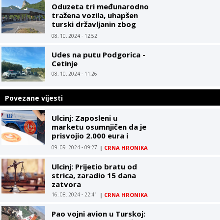
Oduzeta tri međunarodno
tražena vozila, uhapšen
turski državljanin zbog
pištolja
08. 10. 2024 - 12:52
Udes na putu Podgorica -
Cetinje
08. 10. 2024 - 11:26
Povezane vijesti
Ulcinj: Zaposleni u
marketu osumnjičen da je
prisvojio 2.000 eura i
upotrijebio ih za igre na
09. 09. 2024 - 09:27
|
CRNA HRONIKA
sreću
Ulcinj: Prijetio bratu od
strica, zaradio 15 dana
zatvora
16. 08. 2024 - 22:41
|
CRNA HRONIKA
Pao vojni avion u Turskoj: