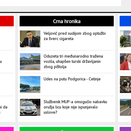
Crna hronika
Veljović pred sudijom zbog optužbi
za šverc cigareta
Oduzeta tri međunarodno tražena
tu
vozila, uhapšen turski državljanin
zbog pištolja
Udes na putu Podgorica - Cetinje
Službenik MUP-a omogućio nabavku
ni da
oružja licu koje nije ispunjavalo
u
uslove?