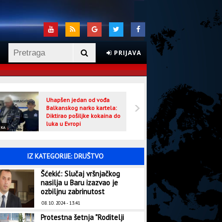
PRIJAVA
Uhapšen jedan od vođa
Veljo
Balkanskog narko kartela:
optuž
Diktirao pošiljke kokaina do
luka u Evropi
IKA
CRNA HRONIKA
IZ KATEGORIJE: DRUŠTVO
Šćekić: Slučaj vršnjačkog
nasilja u Baru izazvao je
ozbiljnu zabrinutost
08. 10. 2024 - 13:41
Protestna šetnja "Roditelji