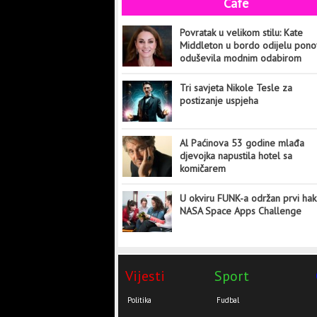
Cafe
Povratak u velikom stilu: Kate
Middleton u bordo odijelu pon
oduševila modnim odabirom
Tri savjeta Nikole Tesle za
postizanje uspjeha
Al Paćinova 53 godine mlađa
djevojka napustila hotel sa
komičarem
U okviru FUNK-a održan prvi hak
NASA Space Apps Challenge
Vijesti
Sport
Politika
Fudbal