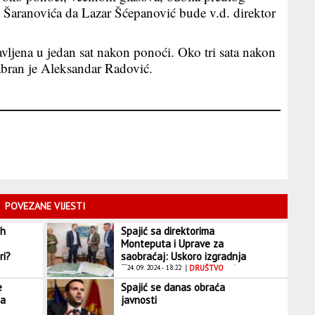
a Šaranovića da Lazar Šćepanović bude v.d. direktor
tavljena u jedan sat nakon ponoći. Oko tri sata nakon
izabran je Aleksandar Radović.
POVEZANE VIJESTI
ih
Spajić sa direktorima
Monteputa i Uprave za
ri?
saobraćaj: Uskoro izgradnja
Zapadne obilaznice, raspisan
24. 09. 2024 - 18:22
|
DRUŠTVO
tender
e
Spajić se danas obraća
ma
javnosti