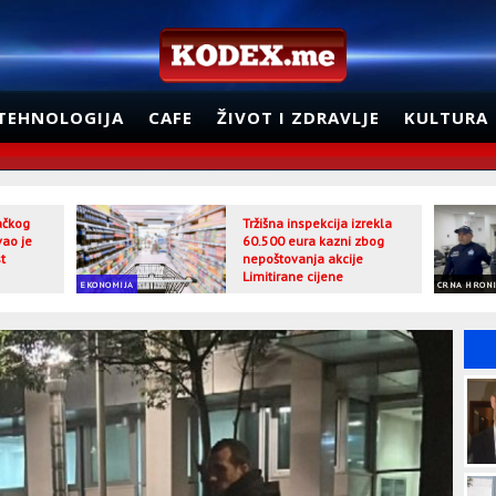
TEHNOLOGIJA
CAFE
ŽIVOT I ZDRAVLJE
KULTURA
jačkog
Tržišna inspekcija izrekla
vao je
60.500 eura kazni zbog
t
nepoštovanja akcije
Limitirane cijene
EKONOMIJA
CRNA HRON