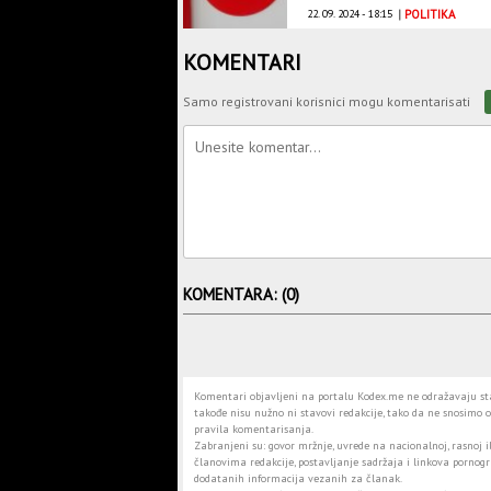
22. 09. 2024 - 18:15
|
POLITIKA
KOMENTARI
Samo registrovani korisnici mogu komentarisati
KOMENTARA: (0)
Komentari objavljeni na portalu Kodex.me ne odražavaju stav
takođe nisu nužno ni stavovi redakcije, tako da ne snosimo o
pravila komentarisanja.
Zabranjeni su: govor mržnje, uvrede na nacionalnoj, rasnoj il
članovima redakcije, postavljanje sadržaja i linkova pornogra
dodatanih informacija vezanih za članak.