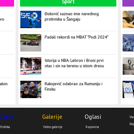
Sport
Đoković saznao ime narednog
ovo
protivnika u Šangaju
Padali rekordi na MBAT "Podi 2024"
Istorija u NBA: Lebron i Broni prvi
otac i sin na terenu u istom dresu
aton
Rakojević odabrao za Rumuniju i
Finsku
Caffe
Galerije
Oglasi
Vla
Kop
Erotika
Video galerije
Kupovina