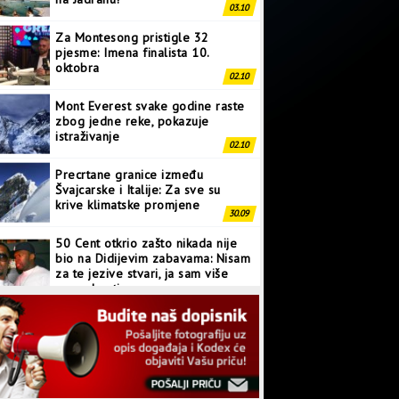
03.10
Za Montesong pristigle 32
pjesme: Imena finalista 10.
oktobra
02.10
Mont Everest svake godine raste
zbog jedne reke, pokazuje
istraživanje
02.10
Precrtane granice između
Švajcarske i Italije: Za sve su
krive klimatske promjene
30.09
50 Cent otkrio zašto nikada nije
bio na Didijevim zabavama: Nisam
za te jezive stvari, ja sam više
normalan tip
28.09
Japanci prave superkompjuter
kakav svijet još nije vidio
27.09
Linkin Park ima novu pjesmu: