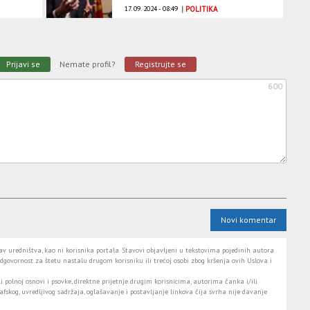
17. 09. 2024 - 08:49
|
POLITIKA
Prijavi se
Nemate profil?
Registrujte se
600
Novi komentar
 uredništva, kao ni korisnika portala. Stavovi objavljeni u tekstovima pojedinih autora
dgovornost za štetu nastalu drugom korisniku ili trećoj osobi zbog kršenja ovih Uslova i
i polnoj osnovi i psovke, direktne prijetnje drugim korisnicima, autorima čanka i/ili
fskog, uvredljivog sadržaja, oglašavanje i postavljanje linkova čija svrha nije davanje