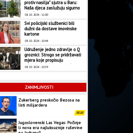
protiv nasilja" sjutra u Baru:
Naša djeca zaslužuju sigurno
okruženje
08. 10. 2024 - 11:00
Svi policijski službenici bili
dužni da dostave imovinske
kartone
08. 10. 2024 - 10:44
Udruženje jedno zdravlje o Q
groznici: Strogo se pridržavati
mjera koje propisuju
zdravstvene i veterinarske
08. 10. 2024 - 10:19
institucije
ZANIMLJIVOSTI
Zukerberg preskočio Bezosa na
listi milijardera
05.10
Jugoslovenski Las Vegas: Počinje
li nova era najluksuznije ruševine
na Jadranu?