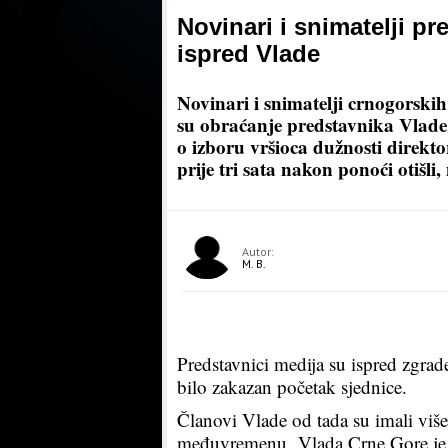
Novinari i snimatelji pr
ispred Vlade
Novinari i snimatelji crnogorskih 
su obraćanje predstavnika Vlade
o izboru vršioca dužnosti direktor
prije tri sata nakon ponoći otišli
Autor:
M. B.
Predstavnici medija su ispred zgrad
bilo zakazan početak sjednice.
Članovi Vlade od tada su imali više
međuvremenu, Vlada Crne Gore je 