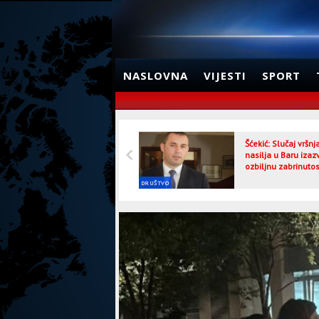
NASLOVNA
VIJESTI
SPORT
Šćekić: Slučaj vršn
nasilja u Baru izaz
ozbiljnu zabrinutos
DRUŠTVO