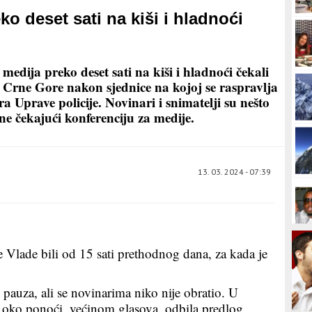
eko deset sati na kiši i hladnoći
medija preko deset sati na kiši i hladnoći čekali
 Crne Gore nakon sjednice na kojoj se raspravlja
a Uprave policije. Novinari i snimatelji su nešto
, ne čekajući konferenciju za medije.
13. 03. 2024 - 07:39
e Vlade bili od 15 sati prethodnog dana, za kada je
 pauza, ali se novinarima niko nije obratio. U
oko ponoći, većinom glasova, odbila predlog