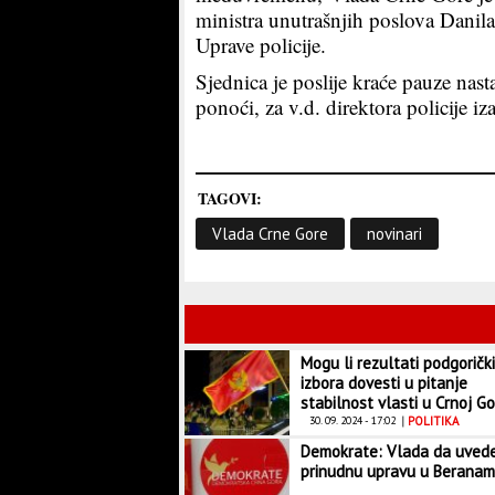
ministra unutrašnjih poslova Danil
Uprave policije.
Sjednica je poslije kraće pauze nas
ponoći, za v.d. direktora policije 
TAGOVI:
Vlada Crne Gore
novinari
Mogu li rezultati podgoričk
izbora dovesti u pitanje
stabilnost vlasti u Crnoj Go
30. 09. 2024 - 17:02
|
POLITIKA
Demokrate: Vlada da uved
prinudnu upravu u Berana