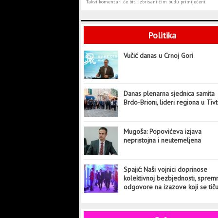
Takvi komentari će biti izbrisani čim budu primijećeni.
Politika
Vučić danas u Crnoj Gori
Danas plenarna sjednica samita
Brdo-Brioni, lideri regiona u Tiv
Mugoša: Popovićeva izjava
nepristojna i neutemeljena
Spajić: Naši vojnici doprinose
kolektivnoj bezbjednosti, sprem
odgovore na izazove koji se tič
cijelog svijeta