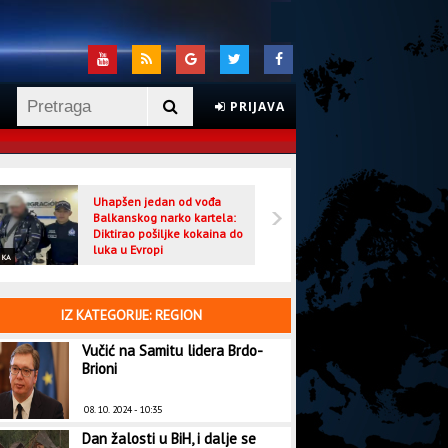
PRIJAVA
Uhapšen jedan od vođa
Veljo
Balkanskog narko kartela:
optuž
Diktirao pošiljke kokaina do
luka u Evropi
IKA
CRNA HRONIKA
IZ KATEGORIJE: REGION
Vučić na Samitu lidera Brdo-
Brioni
08. 10. 2024 - 10:35
Dan žalosti u BiH, i dalje se