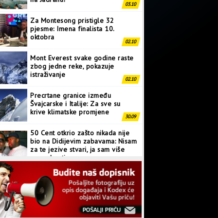
03.10
Za Montesong pristigle 32
pjesme: Imena finalista 10.
oktobra
02.10
Mont Everest svake godine raste
zbog jedne reke, pokazuje
istraživanje
02.10
Precrtane granice između
Švajcarske i Italije: Za sve su
krive klimatske promjene
30.09
50 Cent otkrio zašto nikada nije
bio na Didijevim zabavama: Nisam
za te jezive stvari, ja sam više
normalan tip
28.09
Japanci prave superkompjuter
kakav svijet još nije vidio
27.09
Linkin Park ima novu pjesmu: