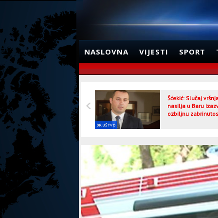
NASLOVNA
VIJESTI
SPORT
Šćekić: Slučaj vršn
nasilja u Baru izaz
ozbiljnu zabrinutos
DRUŠTVO