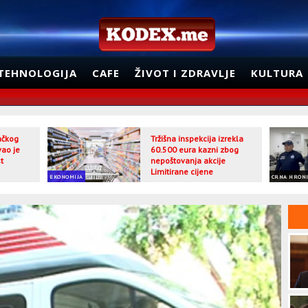
TEHNOLOGIJA
CAFE
ŽIVOT I ZDRAVLJE
KULTURA
jačkog
Tržišna inspekcija izrekla
vao je
60.500 eura kazni zbog
t
nepoštovanja akcije
Limitirane cijene
EKONOMIJA
CRNA HRON