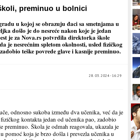
školi, preminuo u bolnici
gradu u kojoj se obrazuju đaci sa smetnjama u
ljka došlo je do nesreće nakon koje je jedan
jest je za Nova.rs potvrdila direktorka škole
 da je nesrećnim spletom okolnosti, usled fizičkog
zadobio teške povrede glave i kasnije preminuo.
28. 03. 2024 - 16:29
tuče, odnosno sukoba između dva učenika, već da je
 fizičkog kontakta jedan od učenika pao, zadobio
ije preminuo. Škola je odmah reagovala, ukazala je
 pomoć koja je brzo došla i prevezla učenika u