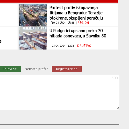
Protest protiv iskopavanja
litijuma u Beogradu: Terazije
blokirane, okupljeni poručuju
da neće odustati
10. 08. 2024 - 20:43
|
REGION
U Podgorici upisano preko 20
hiljada osnovaca, u Šavniku 80
e
07. 04. 2024 - 12:34
|
DRUŠTVO
Prijavi se
Nemate profil?
Registrujte se
600