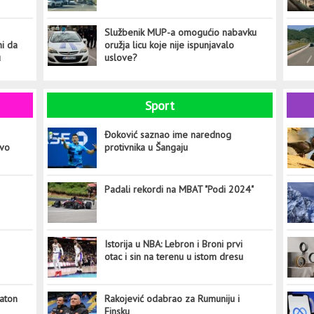
Službenik MUP-a omogućio nabavku
ni da
oružja licu koje nije ispunjavalo
u
uslove?
Sport
Đoković saznao ime narednog
ovo
protivnika u Šangaju
Padali rekordi na MBAT "Podi 2024"
Istorija u NBA: Lebron i Broni prvi
otac i sin na terenu u istom dresu
aton
Rakojević odabrao za Rumuniju i
Finsku