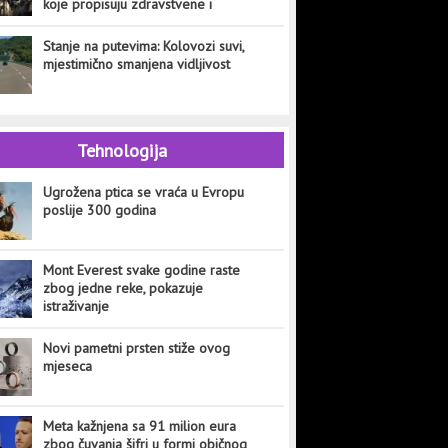
koje propisuju zdravstvene i
veterinarske institucije
Stanje na putevima: Kolovozi suvi,
mjestimično smanjena vidljivost
Tehnologija
Ugrožena ptica se vraća u Evropu
poslije 300 godina
Mont Everest svake godine raste
zbog jedne reke, pokazuje
istraživanje
Novi pametni prsten stiže ovog
mjeseca
Meta kažnjena sa 91 milion eura
zbog čuvanja šifri u formi običnog