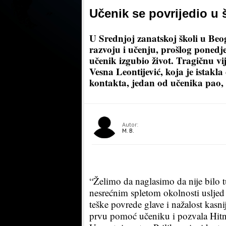
Učenik se povrijedio u 
U Srednjoj zanatskoj školi u Beo
razvoju i učenju, prošlog ponedje
učenik izgubio život. Tragičnu vi
Vesna Leontijević, koja je istakla
kontakta, jedan od učenika pao, 
Autor:
M. B.
“Želimo da naglasimo da nije bilo 
nesrećnim spletom okolnosti usljed
teške povrede glave i nažalost kasn
prvu pomoć učeniku i pozvala Hitnu