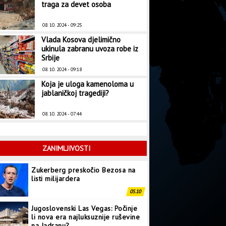
traga za devet osoba
08. 10. 2024 - 09:25
Vlada Kosova djelimično
ukinula zabranu uvoza robe iz
Srbije
08. 10. 2024 - 09:18
Koja je uloga kamenoloma u
jablaničkoj tragediji?
08. 10. 2024 - 07:44
ZANIMLJIVOSTI
Zukerberg preskočio Bezosa na
listi milijardera
05.10
Jugoslovenski Las Vegas: Počinje
li nova era najluksuznije ruševine
na Jadranu?