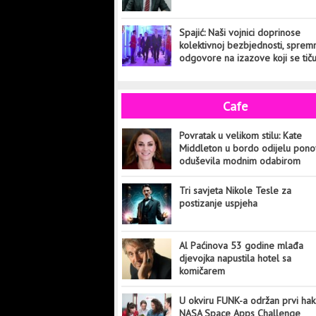
Spajić: Naši vojnici doprinose
kolektivnoj bezbjednosti, sprem
odgovore na izazove koji se tič
cijelog svijeta
Cafe
Povratak u velikom stilu: Kate
Middleton u bordo odijelu pon
oduševila modnim odabirom
Tri savjeta Nikole Tesle za
postizanje uspjeha
Al Paćinova 53 godine mlađa
djevojka napustila hotel sa
komičarem
U okviru FUNK-a održan prvi hak
NASA Space Apps Challenge