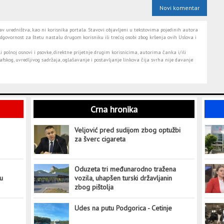
Novi komentar
 uredništva, kao ni korisnika portala. Stavovi objavljeni u tekstovima pojedinih autora
dgovornost za štetu nastalu drugom korisniku ili trećoj osobi zbog kršenja ovih Uslova i
i polnoj osnovi i psovke, direktne prijetnje drugim korisnicima, autorima čanka i/ili
fskog, uvredljivog sadržaja, oglašavanje i postavljanje linkova čija svrha nije davanje
Crna hronika
Veljović pred sudijom zbog optužbi
za šverc cigareta
Oduzeta tri međunarodno tražena
tu
vozila, uhapšen turski državljanin
zbog pištolja
Udes na putu Podgorica - Cetinje