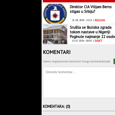
Direktor CIA Vilijam Berns
stigao u Srbiju?
21. 08. 2024 - 15:13
|
REGION
Srušila se školska zgrada
tokom nastave u Nigeriji:
Poginule najmanje 22 osob
13. 07. 2024 - 08:19
|
SVIJET
KOMENTARI
Samo registrovani korisnici mogu komentarisati
KOMENTARA: (0)