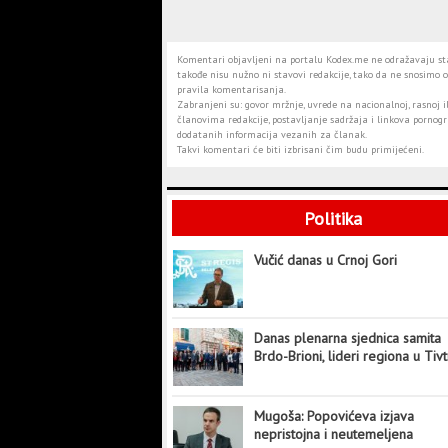
Komentari objavljeni na portalu Kodex.me ne odražavaju stav
takođe nisu nužno ni stavovi redakcije, tako da ne snosimo o
pravila komentarisanja.
Zabranjeni su: govor mržnje, uvrede na nacionalnoj, rasnoj il
članovima redakcije, postavljanje sadržaja i linkova pornogra
dodatanih informacija vezanih za članak.
Takvi komentari će biti izbrisani čim budu primijećeni.
Politika
Vučić danas u Crnoj Gori
Danas plenarna sjednica samita
Brdo-Brioni, lideri regiona u Tiv
Mugoša: Popovićeva izjava
nepristojna i neutemeljena