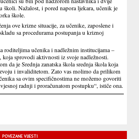
 učenici su bili pod nadzorom nastavnika i dvije
u školi. Nažalost, i pored napora ljekara, učenik je
orka škole.
enja ove krizne situacije, za učenike, zaposlene i
u skladu sa procedurama postupanja u kriznoj
 roditeljima učenika i nadležnim institucijama –
 koja sprovodi aktivnosti iz svoje nadležnosti.
om da je Srednja zanatska škola srednja škola koja
zvoju i invaliditetom. Zato vas molimo da prilikom
učenika sa ovim specifičnostima ne možemo govoriti
vjesnoj radnji i proračunatom postupku“, ističe ona.
POVEZANE VIJESTI