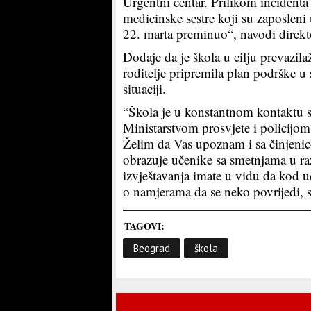
Urgentni centar. Prilikom incidenta
medicinske sestre koji su zaposleni 
22. marta preminuo“, navodi direkt
Dodaje da je škola u cilju prevazilaž
roditelje pripremila plan podrške 
situaciji.
“Škola je u konstantnom kontaktu sa
Ministarstvom prosvjete i policijom,
Želim da Vas upoznam i sa činjenic
obrazuje učenike sa smetnjama u ra
izvještavanja imate u vidu da kod 
o namjerama da se neko povrijedi, s
TAGOVI:
Beograd
škola