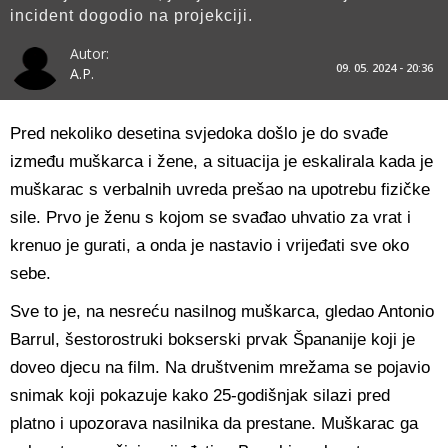
incident dogodio na projekciji.
Autor:
09. 05. 2024 - 20:36
A.P.
Pred nekoliko desetina svjedoka došlo je do svađe
između muškarca i žene, a situacija je eskalirala kada je
muškarac s verbalnih uvreda prešao na upotrebu fizičke
sile. Prvo je ženu s kojom se svađao uhvatio za vrat i
krenuo je gurati, a onda je nastavio i vrijeđati sve oko
sebe.
Sve to je, na nesreću nasilnog muškarca, gledao Antonio
Barrul, šestorostruki bokserski prvak Špananije koji je
doveo djecu na film. Na društvenim mrežama se pojavio
snimak koji pokazuje kako 25-godišnjak silazi pred
platno i upozorava nasilnika da prestane. Muškarac ga