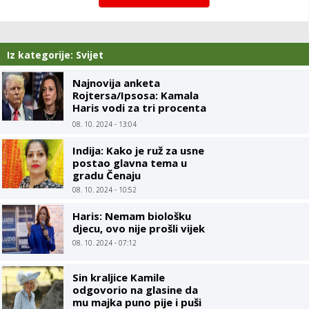
Iz kategorije: Svijet
Najnovija anketa
Rojtersa/Ipsosa: Kamala
Haris vodi za tri procenta
u odnosu na Trampa
08. 10. 2024 - 13:04
Indija: Kako je ruž za usne
postao glavna tema u
gradu Čenaju
08. 10. 2024 - 10:52
Haris: Nemam biološku
djecu, ovo nije prošli vijek
08. 10. 2024 - 07:12
Sin kraljice Kamile
odgovorio na glasine da
mu majka puno pije i puši