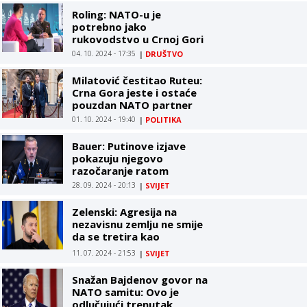
Roling: NATO-u je
potrebno jako
rukovodstvo u Crnoj Gori
04. 10. 2024 - 17:35
|
DRUŠTVO
Milatović čestitao Ruteu:
Crna Gora jeste i ostaće
pouzdan NATO partner
01. 10. 2024 - 19:40
|
POLITIKA
Bauer: Putinove izjave
pokazuju njegovo
razočaranje ratom
28. 09. 2024 - 20:13
|
SVIJET
Zelenski: Agresija na
nezavisnu zemlju ne smije
da se tretira kao
normalna stvar
11. 07. 2024 - 21:53
|
SVIJET
Snažan Bajdenov govor na
NATO samitu: Ovo je
odlučujući trenutak