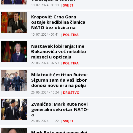
10. 07. 2024 - 08:18
|
SVIJET
Krapović: Crna Gora
ostaje kredibilna članica
NATO bez obzira na
rekonstrukciju vlade
10. 07. 2024 - 07:41
|
POLITIKA
Nastavak lobiranja: Ime
Đukanovića već nekoliko
mjeseci u opticaju
27. 06. 2024 - 07:59
|
POLITIKA
Milatović čestitao Ruteu:
Siguran sam da Vaš izbor
donosi novu eru na polju
bezbjednosti i saradnje
26. 06. 2024 - 15:24
|
DRUŠTVO
Zvanično: Mark Rute novi
generalni sekretar NATO-
a
26. 06. 2024 - 11:22
|
SVIJET
Mark Rute novi generalni