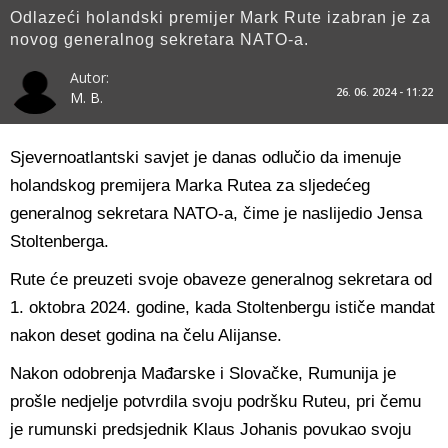
Odlazeći holandski premijer Mark Rute izabran je za
novog generalnog sekretara NATO-a.
Autor:
26. 06. 2024 - 11:22
M. B.
Sjevernoatlantski savjet je danas odlučio da imenuje
holandskog premijera Marka Rutea za sljedećeg
generalnog sekretara NATO-a, čime je naslijedio Jensa
Stoltenberga.
Rute će preuzeti svoje obaveze generalnog sekretara od
1. oktobra 2024. godine, kada Stoltenbergu ističe mandat
nakon deset godina na čelu Alijanse.
Nakon odobrenja Mađarske i Slovačke, Rumunija je
prošle nedjelje potvrdila svoju podršku Ruteu, pri čemu
je rumunski predsjednik Klaus Johanis povukao svoju