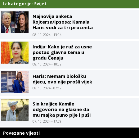
Iz kategorije: Svijet
Najnovija anketa
Rojtersa/Ipsosa: Kamala
Haris vodi za tri procenta
u odnosu na Trampa
08. 10. 2024 - 13:04
Indija: Kako je ruž za usne
postao glavna tema u
gradu Čenaju
08. 10. 2024 - 10:52
Haris: Nemam biološku
djecu, ovo nije prošli vijek
08. 10. 2024 - 07:12
Sin kraljice Kamile
odgovorio na glasine da
mu majka puno pije i puši
07. 10. 2024 - 17:59
Povezane vijesti