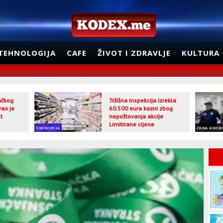
TEHNOLOGIJA
CAFE
ŽIVOT I ZDRAVLJE
KULTURA
jačkog
Tržišna inspekcija izrekla
vao je
60.500 eura kazni zbog
t
nepoštovanja akcije
Limitirane cijene
EKONOMIJA
CRNA HRON