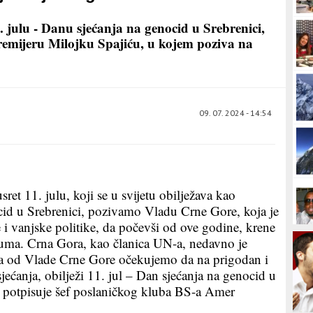
. julu - Danu sjećanja na genocid u Srebrenici,
remijeru Milojku Spajiću, u kojem poziva na
09. 07. 2024 - 14:54
ret 11. julu, koji se u svijetu obilježava kao
id u Srebrenici, pozivamo Vladu Crne Gore, koja je
i vanjske politike, da počevši od ove godine, krene
tuma. Crna Gora, kao članica UN-a, nedavno je
 pa od Vlade Crne Gore očekujemo da na prigodan i
jećanja, obilježi 11. jul – Dan sjećanja na genocid u
e potpisuje šef poslaničkog kluba BS-a Amer