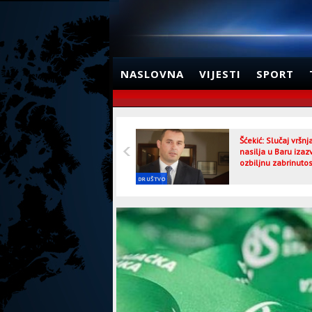
NASLOVNA
VIJESTI
SPORT
Šćekić: Slučaj vršn
nasilja u Baru izaz
ozbiljnu zabrinutos
DRUŠTVO