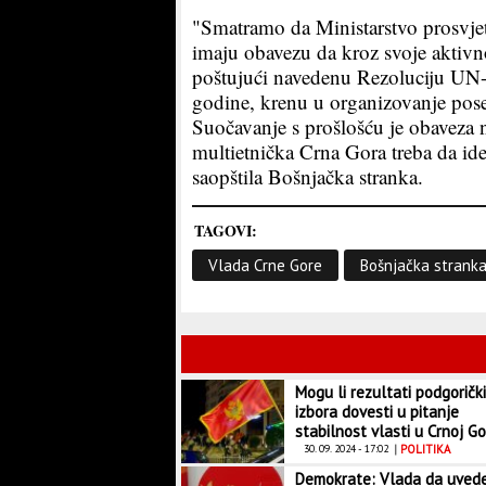
"Smatramo da Ministarstvo prosvjete
imaju obavezu da kroz svoje aktivn
poštujući navedenu Rezoluciju UN-a
godine, krenu u organizovanje pos
Suočavanje s prošlošću je obaveza n
multietnička Crna Gora treba da ide
saopštila Bošnjačka stranka.
TAGOVI:
Vlada Crne Gore
Bošnjačka strank
Mogu li rezultati podgoričk
izbora dovesti u pitanje
stabilnost vlasti u Crnoj Go
30. 09. 2024 - 17:02
|
POLITIKA
Demokrate: Vlada da uved