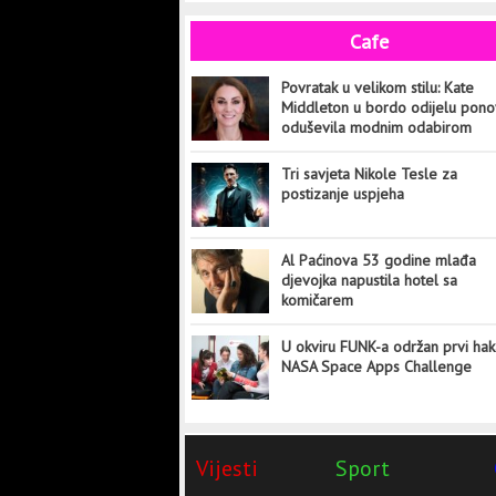
Cafe
Povratak u velikom stilu: Kate
Middleton u bordo odijelu pon
oduševila modnim odabirom
Tri savjeta Nikole Tesle za
postizanje uspjeha
Al Paćinova 53 godine mlađa
djevojka napustila hotel sa
komičarem
U okviru FUNK-a održan prvi hak
NASA Space Apps Challenge
Vijesti
Sport