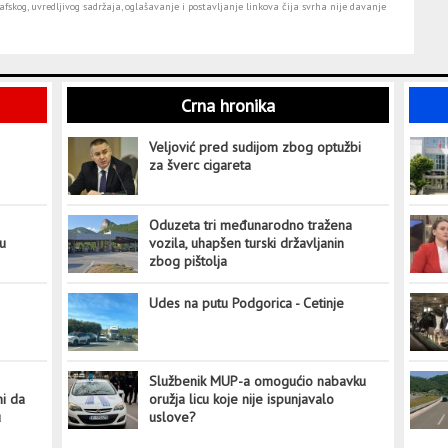
fskog, uvredljivog sadržaja, oglašavanje i postavljanje linkova čija svrha nije davanje
Crna hronika
Veljović pred sudijom zbog optužbi
za šverc cigareta
Oduzeta tri međunarodno tražena
tu
vozila, uhapšen turski državljanin
zbog pištolja
Udes na putu Podgorica - Cetinje
Službenik MUP-a omogućio nabavku
ni da
oružja licu koje nije ispunjavalo
u
uslove?