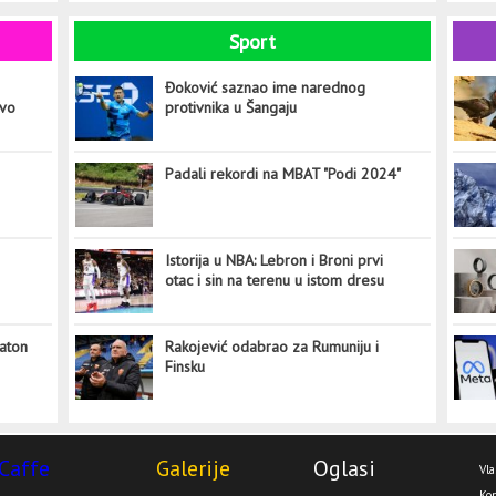
Sport
Đoković saznao ime narednog
ovo
protivnika u Šangaju
Padali rekordi na MBAT "Podi 2024"
Istorija u NBA: Lebron i Broni prvi
otac i sin na terenu u istom dresu
aton
Rakojević odabrao za Rumuniju i
Finsku
Caffe
Galerije
Oglasi
Vla
Kop