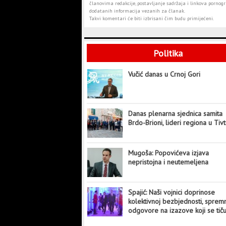
članovima redakcije, postavljanje sadržaja i linkova pornogra
dodatanih informacija vezanih za članak.
Takvi komentari će biti izbrisani čim budu primijećeni.
Politika
Vučić danas u Crnoj Gori
Danas plenarna sjednica samita
Brdo-Brioni, lideri regiona u Tiv
Mugoša: Popovićeva izjava
nepristojna i neutemeljena
Spajić: Naši vojnici doprinose
kolektivnoj bezbjednosti, sprem
odgovore na izazove koji se tič
cijelog svijeta