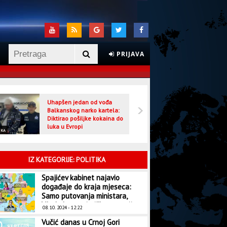
PRIJAVA
Uhapšen jedan od vođa
Veljo
Balkanskog narko kartela:
optuž
Diktirao pošiljke kokaina do
luka u Evropi
IKA
CRNA HRONIKA
IZ KATEGORIJE: POLITIKA
Spajićev kabinet najavio
događaje do kraja mjeseca:
Samo putovanja ministara,
Vlada kao turistička agencija
08. 10. 2024 - 12:22
Vučić danas u Crnoj Gori