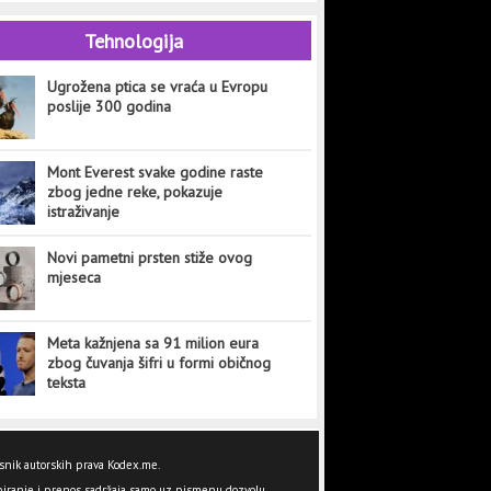
Tehnologija
Ugrožena ptica se vraća u Evropu
poslije 300 godina
Mont Everest svake godine raste
zbog jedne reke, pokazuje
istraživanje
Novi pametni prsten stiže ovog
mjeseca
Meta kažnjena sa 91 milion eura
zbog čuvanja šifri u formi običnog
teksta
snik autorskih prava Kodex.me.
iranje i prenos sadržaja samo uz pismenu dozvolu.