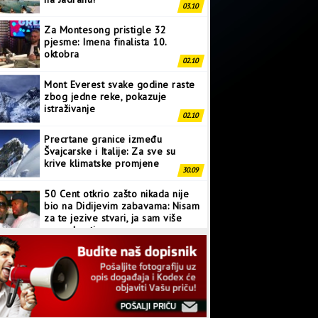
03.10
Za Montesong pristigle 32
pjesme: Imena finalista 10.
oktobra
02.10
Mont Everest svake godine raste
zbog jedne reke, pokazuje
istraživanje
02.10
Precrtane granice između
Švajcarske i Italije: Za sve su
krive klimatske promjene
30.09
50 Cent otkrio zašto nikada nije
bio na Didijevim zabavama: Nisam
za te jezive stvari, ja sam više
normalan tip
28.09
Japanci prave superkompjuter
kakav svijet još nije vidio
27.09
Linkin Park ima novu pjesmu: