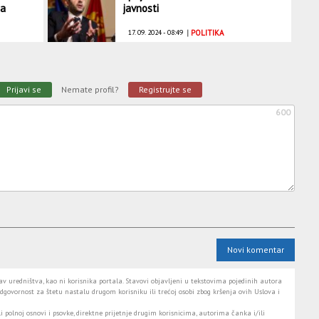
ma
javnosti
17. 09. 2024 - 08:49
|
POLITIKA
Prijavi se
Nemate profil?
Registrujte se
600
Novi komentar
 uredništva, kao ni korisnika portala. Stavovi objavljeni u tekstovima pojedinih autora
dgovornost za štetu nastalu drugom korisniku ili trećoj osobi zbog kršenja ovih Uslova i
i polnoj osnovi i psovke, direktne prijetnje drugim korisnicima, autorima čanka i/ili