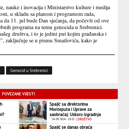
, nauke i inovacija i Ministarstvo kulture i medija
osti, u skladu sa planom i programom rada,
 da 11. jul bude Dan sjećanja, da počevši od ove
ebnih programa na temu genocida u Srebrenici.
ašeg društva, i to je jedini put kojim građanska i
”, zaključuje se u pismu Smailovića, kako je
a
Genocid u Srebrenici
POVEZANE VIJESTI
ih
Spajić sa direktorima
Monteputa i Uprave za
ri?
saobraćaj: Uskoro izgradnja
Zapadne obilaznice, raspisan
24. 09. 2024 - 18:22
|
DRUŠTVO
tender
e
Spajić se danas obraća