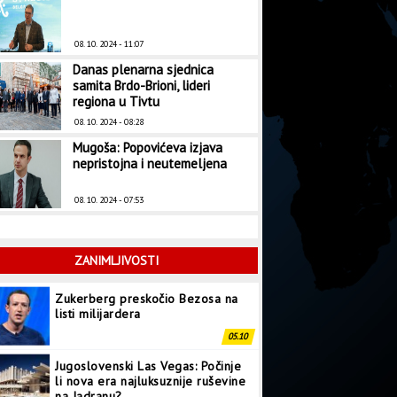
08. 10. 2024 - 11:07
Danas plenarna sjednica
samita Brdo-Brioni, lideri
regiona u Tivtu
08. 10. 2024 - 08:28
Mugoša: Popovićeva izjava
nepristojna i neutemeljena
08. 10. 2024 - 07:53
ZANIMLJIVOSTI
Zukerberg preskočio Bezosa na
listi milijardera
05.10
Jugoslovenski Las Vegas: Počinje
li nova era najluksuznije ruševine
na Jadranu?