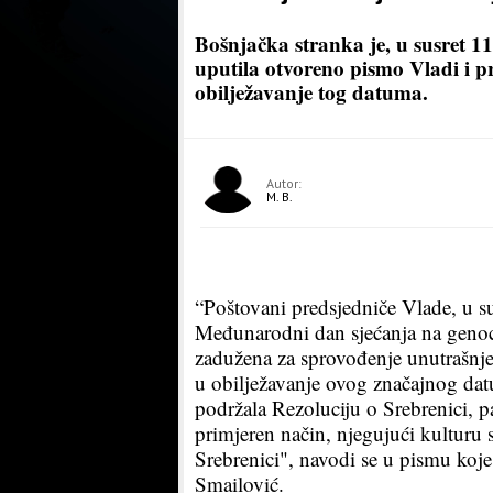
Bošnjačka stranka je, u susret 11
uputila otvoreno pismo Vladi i p
obilježavanje tog datuma.
Autor:
M. B.
“Poštovani predsjedniče Vlade, u sus
Međunarodni dan sjećanja na genoc
zadužena za sprovođenje unutrašnje 
u obilježavanje ovog značajnog da
podržala Rezoluciju o Srebrenici,
primjeren način, njegujući kulturu s
Srebrenici", navodi se u pismu koj
Smailović.