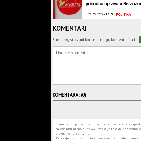
prinudnu upravu u Berana
22. 09. 2024 - 18:15
|
POLITIKA
KOMENTARI
Samo registrovani korisnici mogu komentarisati
KOMENTARA: (0)
Komentari objavljeni na portalu Kodex.me ne odražavaju stav
takođe nisu nužno ni stavovi redakcije, tako da ne snosimo o
pravila komentarisanja.
Zabranjeni su: govor mržnje, uvrede na nacionalnoj, rasnoj il