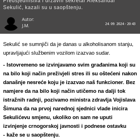
Predsjedništva i državni sekretar Aleksandar
Sekulić, kazali su u saopštenju.
Autor:
24. 09. 2024 - 20:43
J.M.
Sekulić se sumnjiči da je danas u alkoholisanom stanju,
upravljajući službenim vozilom izazvao sudar.
- Istovremeno se izvinjavamo svim građanima koji su
na bilo koji način preživjeli stres ili su oštećeni nakon
današnje nesreće koju je izazvao naš funkcioner. Bez
namjere da na bilo koji način utičemo na dalji tok
istražnih radnji, pozivamo ministra zdravlja Vojislava
Šimuna da na prvoj narednoj sjednici vlade inicira
Sekulićevu smjenu, ukoliko on sam ne uputi
izvinjenje crnogorskoj javnosti i podnese ostavku
- kaže se u saopštenju.