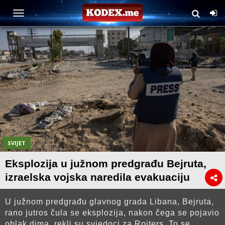
SVIJET
Eksplozija u južnom predgrađu Bejruta,
izraelska vojska naredila evakuaciju
U južnom predgrađu glavnog grada Libana, Bejruta,
rano jutros čula se eksplozija, nakon čega se pojavio
oblak dima, rekli su svjedoci za Rojters. To se