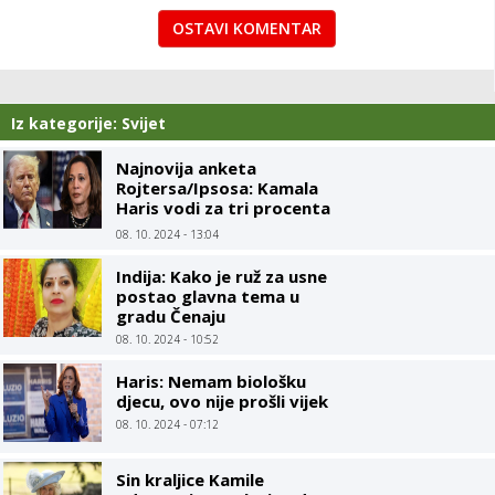
OSTAVI KOMENTAR
Iz kategorije: Svijet
Najnovija anketa
Rojtersa/Ipsosa: Kamala
Haris vodi za tri procenta
u odnosu na Trampa
08. 10. 2024 - 13:04
Indija: Kako je ruž za usne
postao glavna tema u
gradu Čenaju
08. 10. 2024 - 10:52
Haris: Nemam biološku
djecu, ovo nije prošli vijek
08. 10. 2024 - 07:12
Sin kraljice Kamile