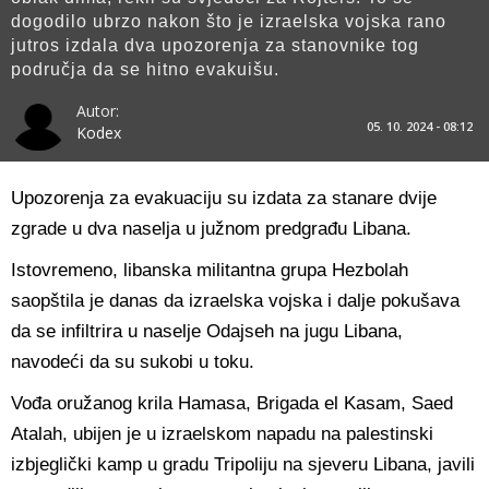
dogodilo ubrzo nakon što je izraelska vojska rano
jutros izdala dva upozorenja za stanovnike tog
područja da se hitno evakuišu.
Autor:
05. 10. 2024 - 08:12
Kodex
Upozorenja za evakuaciju su izdata za stanare dvije
zgrade u dva naselja u južnom predgrađu Libana.
Istovremeno, libanska militantna grupa Hezbolah
saopštila je danas da izraelska vojska i dalje pokušava
da se infiltrira u naselje Odajseh na jugu Libana,
navodeći da su sukobi u toku.
Vođa oružanog krila Hamasa, Brigada el Kasam, Saed
Atalah, ubijen je u izraelskom napadu na palestinski
izbjeglički kamp u gradu Tripoliju na sjeveru Libana, javili