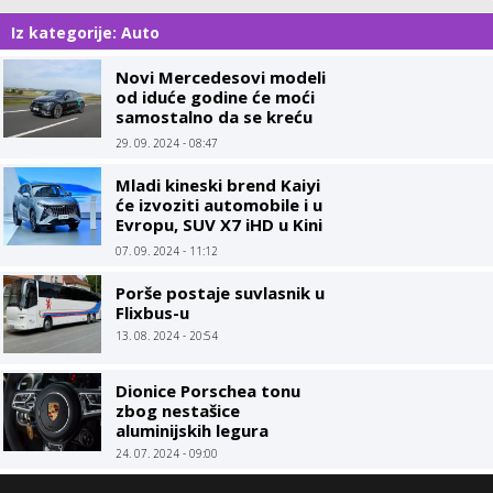
Iz kategorije: Auto
Novi Mercedesovi modeli
od iduće godine će moći
samostalno da se kreću
do brzine od 95 km/h
29. 09. 2024 - 08:47
Mladi kineski brend Kaiyi
će izvoziti automobile i u
Evropu, SUV X7 iHD u Kini
ima bagatelnu cijenu
07. 09. 2024 - 11:12
Porše postaje suvlasnik u
Flixbus-u
13. 08. 2024 - 20:54
Dionice Porschea tonu
zbog nestašice
aluminijskih legura
24. 07. 2024 - 09:00