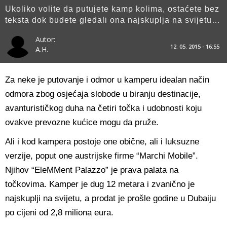
Ukoliko volite da putujete kamp kolima, ostaćete bez
teksta dok budete gledali ona najskuplja na svijetu…
Autor:
12. 05. 2015 - 16:55
A.H.
Za neke je putovanje i odmor u kamperu idealan način
odmora zbog osjećaja slobode u biranju destinacije,
avanturističkog duha na četiri točka i udobnosti koju
ovakve prevozne kućice mogu da pruže.
Ali i kod kampera postoje one obične, ali i luksuzne
verzije, poput one austrijske firme “Marchi Mobile”.
Njihov “EleMMent Palazzo” je prava palata na
točkovima. Kamper je dug 12 metara i zvanično je
najskuplji na svijetu, a prodat je prošle godine u Dubaiju
po cijeni od 2,8 miliona eura.