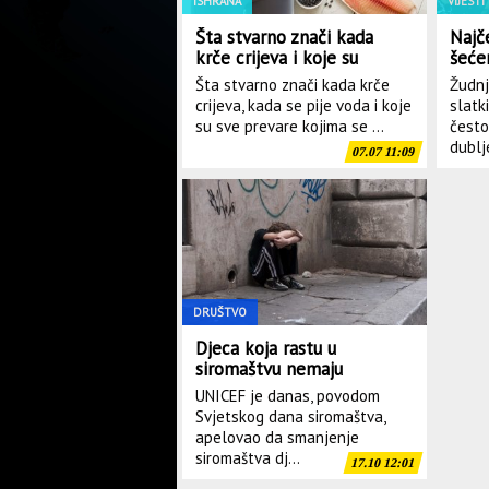
ISHRANA
VIJESTI
Šta stvarno znači kada
Najče
krče crijeva i koje su
šeće
zablude o vodi
Šta stvarno znači kada krče
Žudnj
crijeva, kada se pije voda i koje
slatki
su sve prevare kojima se ...
često
dublje
07.07 11:09
DRUŠTVO
Djeca koja rastu u
siromaštvu nemaju
vremena za čekanje,
UNICEF je danas, povodom
moramo reagovati odmah
Svjetskog dana siromaštva,
apelovao da smanjenje
siromaštva dj...
17.10 12:01