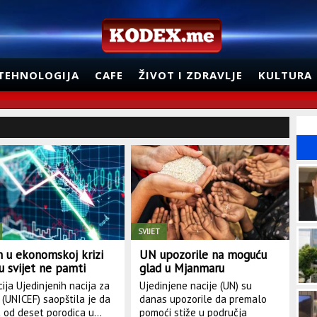
TEHNOLOGIJA
CAFE
ŽIVOT I ZDRAVLJE
KULTURA
SVIJET
n u ekonomskoj krizi
UN upozorile na moguću
u svijet ne pamti
glad u Mjanmaru
ija Ujedinjenih nacija za
Ujedinjene nacije (UN) su
 (UNICEF) saopštila je da
danas upozorile da premalo
 od deset porodica u...
pomoći stiže u područja