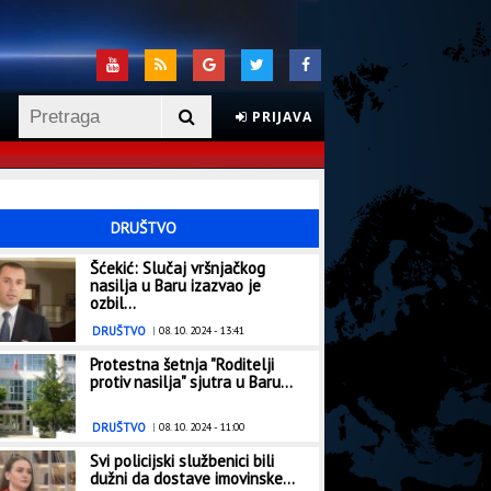
PRIJAVA
DRUŠTVO
Šćekić: Slučaj vršnjačkog
nasilja u Baru izazvao je
ozbil...
DRUŠTVO
|
08. 10. 2024 - 13:41
Protestna šetnja "Roditelji
protiv nasilja" sjutra u Baru...
DRUŠTVO
|
08. 10. 2024 - 11:00
Svi policijski službenici bili
dužni da dostave imovinske...