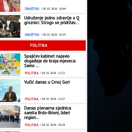
DRUŠTVO
|
08. 10. 2024 - 10:44
Udruženje jedno zdravlje o Q
groznici: Strogo se pridržav...
DRUŠTVO
|
08. 10. 2024 - 10:19
POLITIKA
Spajićev kabinet najavio
događaje do kraja mjeseca:
Samo ...
POLITIKA
|
08. 10. 2024 - 12:22
Vučić danas u Crnoj Gori
POLITIKA
|
08. 10. 2024 - 11:07
Danas plenarna sjednica
samita Brdo-Brioni, lideri
region...
POLITIKA
|
08. 10. 2024 - 08:28