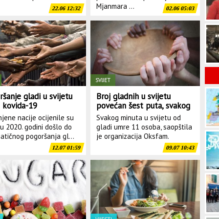
Mjanmara ...
22.06 12:32
02.06 05:03
SVIJET
šanje gladi u svijetu
Broj gladnih u svijetu
 kovida-19
povećan šest puta, svakog
minuta umre 11 osoba
njene nacije ocijenile su
Svakog minuta u svijetu od
 u 2020. godini došlo do
gladi umre 11 osoba, saopštila
atičnog pogoršanja gl...
je organizacija Oksfam.
12.07 01:59
09.07 10:43