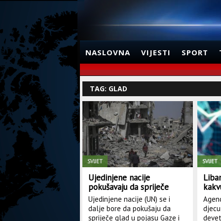
NASLOVNA
VIJESTI
SPORT
TAG: GLAD
SVIJET
SVIJET
Ujedinjene nacije
Liba
pokušavaju da spriječe
kakv
glad u Gazi
Ujedinjene nacije (UN) se i
Agenc
dalje bore da pokušaju da
djecu
spriječe glad u pojasu Gaze i
devet