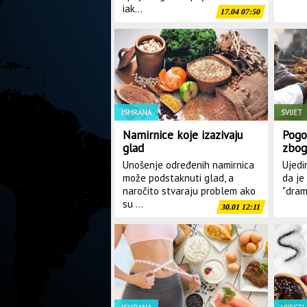
iak...
17.04 07:50
ISHRANA
SVIJET
Namirnice koje izazivaju
Pogor
glad
zbog
Unošenje određenih namirnica
Ujedi
može podstaknuti glad, a
da je
naročito stvaraju problem ako
"dram
su ...
30.01 12:11