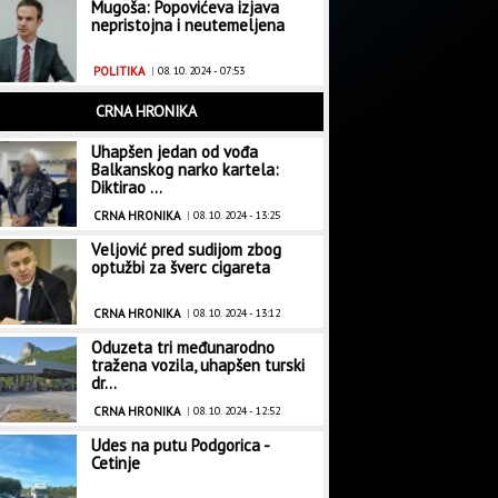
Mugoša: Popovićeva izjava
nepristojna i neutemeljena
POLITIKA
|
08. 10. 2024 - 07:53
CRNA HRONIKA
Uhapšen jedan od vođa
Balkanskog narko kartela:
Diktirao ...
CRNA HRONIKA
|
08. 10. 2024 - 13:25
Veljović pred sudijom zbog
optužbi za šverc cigareta
CRNA HRONIKA
|
08. 10. 2024 - 13:12
Oduzeta tri međunarodno
tražena vozila, uhapšen turski
dr...
CRNA HRONIKA
|
08. 10. 2024 - 12:52
Udes na putu Podgorica -
Cetinje