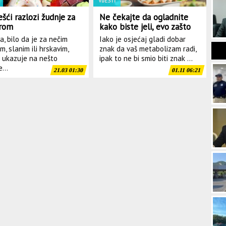
VIJESTI
šći razlozi žudnje za
Ne čekajte da ogladnite
rom
kako biste jeli, evo zašto
a, bilo da je za nečim
Iako je osjećaj gladi dobar
m, slanim ili hrskavim,
znak da vaš metabolizam radi,
 ukazuje na nešto
ipak to ne bi smio biti znak ...
...
21.03 01:30
01.11 06:21