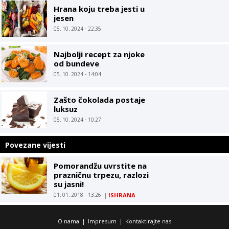
Hrana koju treba jesti u
jesen
05. 10. 2024 - 22:35
Najbolji recept za njoke
od bundeve
05. 10. 2024 - 14:04
Zašto čokolada postaje
luksuz
05. 10. 2024 - 10:27
Povezane vijesti
Pomorandžu uvrstite na
prazničnu trpezu, razlozi
su jasni!
01. 01. 2018 - 13:26
|
ISHRANA
O nama
|
Impresum
|
Kontaktirajte nas