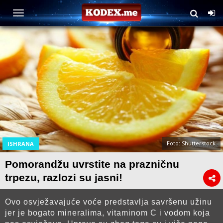
Foto: Shutterstock
ISHRANA
Pomorandžu uvrstite na prazničnu
trpezu, razlozi su jasni!
Ovo osvježavajuće voće predstavlja savršenu užinu
jer je bogato mineralima, vitaminom C i vodom koja