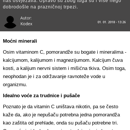
nas osvježava. Upravo su zbog toga su i više nego
dobrodošle na prazničnoj trpezi.
Autor:
01. 01. 2018 - 13:26
Kodex
Moćni minerali
Osim vitaminom C, pomorandže su bogate i mineralima -
kalcijumom, kalijumom i magnezijumom. Kalcijum čuva
kosti, a kalijum nervni sistem i mišićna tkiva. Osim toga,
neophodan je i za održavanje ravnoteže vode u
organizmu.
Idealno voće za trudnice i pušače
Poznato je da vitamin C uništava nikotin, pa se često
kaže da, ako je nepušaču potrebna jedna pomorandža
kao zaštita od prehlade, onda su pušaču potrebne tri.