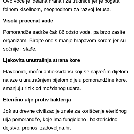
Ovo voće je idealna hrana i za trudnice jer je bogata
folnom kiselinom, neophodnom za razvoj fetusa.
Visoki procenat vode
Pomorandže sadrže čak 86 odsto vode, pa brzo zasite
organizam. Birajte one s manje hrapavom korom jer su
sočnije i slađe.
Ljekovita unutrašnja strana kore
Flavonoidi, moćni antioksidansi koji se najvećim dijelom
nalaze u unutrašnjem bijelom dijelu pomorandžine kore,
smanjuju rizik od moždanog udara.
Eterično ulje protiv bakterija
Još su drevne civilizacije znale za korišćenje eteričnog
ulja pomorandže, koje ima fungicidno i baktericidno
dejstvo, prenosi zadovoljna.hr.