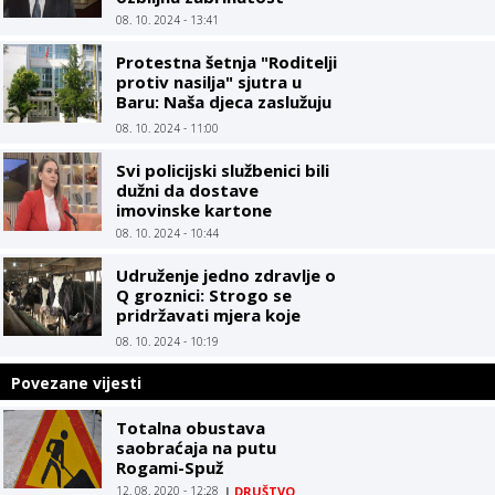
08. 10. 2024 - 13:41
Protestna šetnja "Roditelji
protiv nasilja" sjutra u
Baru: Naša djeca zaslužuju
sigurno okruženje
08. 10. 2024 - 11:00
Svi policijski službenici bili
dužni da dostave
imovinske kartone
08. 10. 2024 - 10:44
Udruženje jedno zdravlje o
Q groznici: Strogo se
pridržavati mjera koje
propisuju zdravstvene i
08. 10. 2024 - 10:19
veterinarske institucije
Povezane vijesti
Totalna obustava
saobraćaja na putu
Rogami-Spuž
12. 08. 2020 - 12:28
|
DRUŠTVO