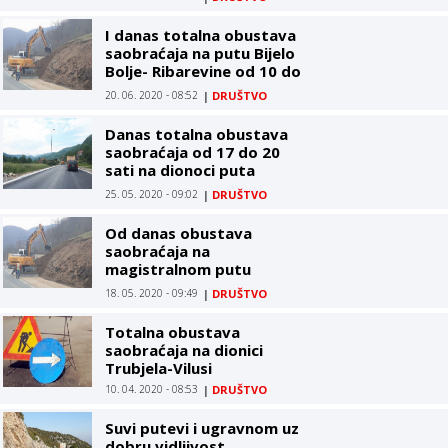
I danas totalna obustava
saobraćaja na putu Bijelo
Bolje- Ribarevine od 10 do
13h
20. 06. 2020 - 08:52
|
DRUŠTVO
Danas totalna obustava
saobraćaja od 17 do 20
sati na dionoci puta
Rakonje-Ribarevine
25. 05. 2020 - 09:02
|
DRUŠTVO
Od danas obustava
saobraćaja na
magistralnom putu
Ribarevine - Rakonje
18. 05. 2020 - 09:49
|
DRUŠTVO
Totalna obustava
saobraćaja na dionici
Trubjela-Vilusi
10. 04. 2020 - 08:53
|
DRUŠTVO
Suvi putevi i ugravnom uz
dobru vidljivost