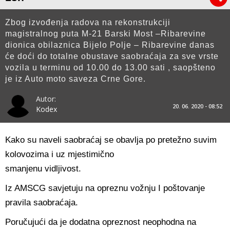
Zbog izvođenja radova na rekonstrukciji
magistralnog puta M-21 Barski Most –Ribarevine
dionica obilaznica Bijelo Polje – Ribarevine danas
će doći do totalne obustave saobraćaja za sve vrste
vozila u terminu od 10.00 do 13.00 sati , saopšteno
je iz Auto moto saveza Crne Gore.
Autor:
20. 06. 2020 - 08:52
Kodex
Kako su naveli saobraćaj se obavlja po pretežno suvim
kolovozima i uz mjestimično
smanjenu vidljivost.
Iz AMSCG savjetuju na opreznu vožnju I poštovanje
pravila saobraćaja.
Poručujući da je dodatna opreznost neophodna na