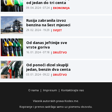
od jedan do tri centa
09. 04. 2024 - 07:24
|
EKONOMIJA
Rusija zabranila izvoz
benzina na šest mjeseci
29. 02. 2024 - 19:29
|
SVIJET
Od danas jeftinije sve
vrste goriva
16. 01. 2024 - 07:18
|
DRUŠTVO
Od ponoći dizel skuplji
jedan, benzin dva centa
03. 01. 2024 - 09:22
|
DRUŠTVO
O nama
|
Impresum
|
Kontaktirajte nas
Vlasnik autorskih prava Kodex.me.
Kopiranje i prenos sadržaja samo uz pismenu dozvolu.