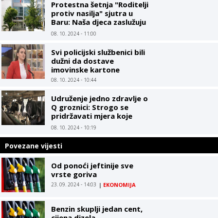
Protestna šetnja "Roditelji
protiv nasilja" sjutra u
Baru: Naša djeca zaslužuju
sigurno okruženje
08. 10. 2024 - 11:00
Svi policijski službenici bili
dužni da dostave
imovinske kartone
08. 10. 2024 - 10:44
Udruženje jedno zdravlje o
Q groznici: Strogo se
pridržavati mjera koje
propisuju zdravstvene i
08. 10. 2024 - 10:19
veterinarske institucije
Povezane vijesti
Od ponoći jeftinije sve
vrste goriva
23. 09. 2024 - 14:03
|
EKONOMIJA
Benzin skuplji jedan cent,
cijena dizela