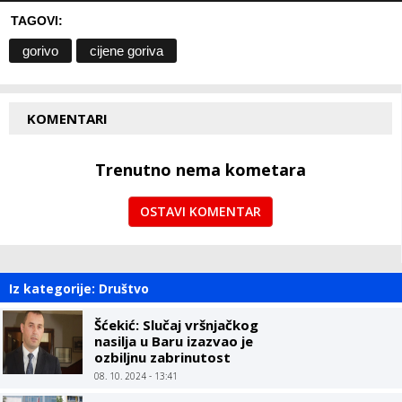
TAGOVI:
gorivo
cijene goriva
KOMENTARI
Trenutno nema kometara
OSTAVI KOMENTAR
Iz kategorije: Društvo
Šćekić: Slučaj vršnjačkog
nasilja u Baru izazvao je
ozbiljnu zabrinutost
08. 10. 2024 - 13:41