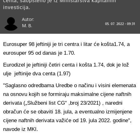
centa, saopšteno je iz Ministarstva kapitalnih
investicija.
Autor:
05. 07. 2022 - 09:31
M. B.
Eurosuper 98 jeftiniji je tri centra i litar će košta1.74, a
eurosuper 95 od danas je 1.70.
Eurodizel je jeftiniji četiri centa i košta 1.74, dok je lož
ulje jeftinije dva centa (1.97)
"Saglasno odredbama Uredbe o načinu i visini elemenata
na osnovu kojih se formiraju maksimalne cijene naftnih
derivata („Službeni list CG“ ,broj 23/2021) , naredni
obračun će se obaviti 18. jula, a eventualno izmijenjene
cijene naftnih derivata važiće od 19. jula 2022. godine",
navode iz MKI.