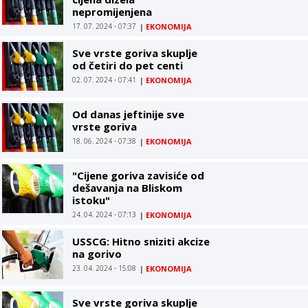
nepromijenjena
17. 07. 2024 - 07:37
|
EKONOMIJA
Sve vrste goriva skuplje
od četiri do pet centi
02. 07. 2024 - 07:41
|
EKONOMIJA
Od danas jeftinije sve
vrste goriva
18. 06. 2024 - 07:38
|
EKONOMIJA
"Cijene goriva zavisiće od
dešavanja na Bliskom
istoku"
24. 04. 2024 - 07:13
|
EKONOMIJA
USSCG: Hitno sniziti akcize
na gorivo
23. 04. 2024 - 15:08
|
EKONOMIJA
Sve vrste goriva skuplje