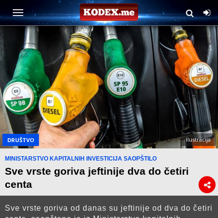
Ilustracija
DRUŠTVO
MINISTARSTVO KAPITALNIH INVESTICIJA SAOPŠTILO
Sve vrste goriva jeftinije dva do četiri
centa
Sve vrste goriva od danas su jeftinije od dva do četiri