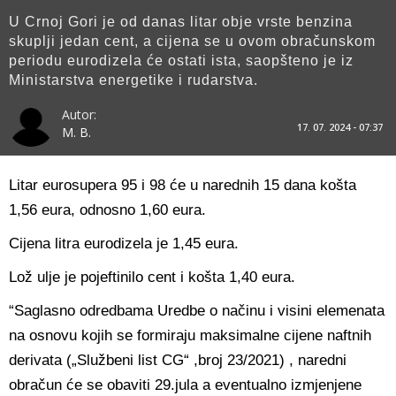
U Crnoj Gori je od danas litar obje vrste benzina
skuplji jedan cent, a cijena se u ovom obračunskom
periodu eurodizela će ostati ista, saopšteno je iz
Ministarstva energetike i rudarstva.
Autor:
17. 07. 2024 - 07:37
M. B.
Litar eurosupera 95 i 98 će u narednih 15 dana košta
1,56 eura, odnosno 1,60 eura.
Cijena litra eurodizela je 1,45 eura.
Lož ulje je pojeftinilo cent i košta 1,40 eura.
“Saglasno odredbama Uredbe o načinu i visini elemenata
na osnovu kojih se formiraju maksimalne cijene naftnih
derivata („Službeni list CG“ ,broj 23/2021) , naredni
obračun će se obaviti 29.jula a eventualno izmjenjene