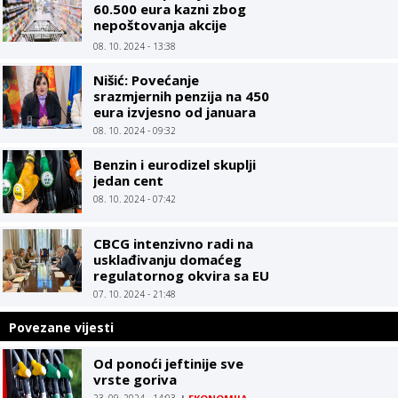
60.500 eura kazni zbog
nepoštovanja akcije
Limitirane cijene
08. 10. 2024 - 13:38
Nišić: Povećanje
srazmjernih penzija na 450
eura izvjesno od januara
08. 10. 2024 - 09:32
Benzin i eurodizel skuplji
jedan cent
08. 10. 2024 - 07:42
CBCG intenzivno radi na
usklađivanju domaćeg
regulatornog okvira sa EU
07. 10. 2024 - 21:48
Povezane vijesti
Od ponoći jeftinije sve
vrste goriva
23. 09. 2024 - 14:03