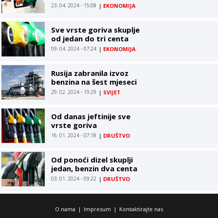
23. 04. 2024 - 15:08
|
EKONOMIJA
Sve vrste goriva skuplje
od jedan do tri centa
09. 04. 2024 - 07:24
|
EKONOMIJA
Rusija zabranila izvoz
benzina na šest mjeseci
29. 02. 2024 - 19:29
|
SVIJET
Od danas jeftinije sve
vrste goriva
16. 01. 2024 - 07:18
|
DRUŠTVO
Od ponoći dizel skuplji
jedan, benzin dva centa
03. 01. 2024 - 09:22
|
DRUŠTVO
O nama
|
Impresum
|
Kontaktirajte nas