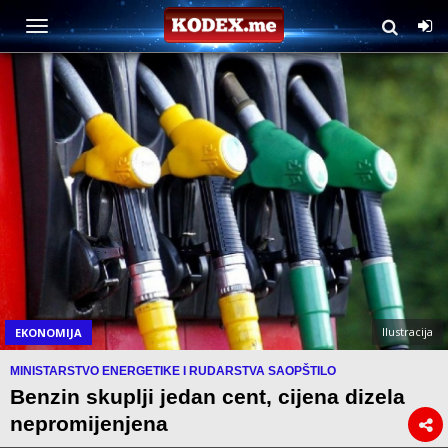
Ilustracija
EKONOMIJA
MINISTARSTVO ENERGETIKE I RUDARSTVA SAOPŠTILO
Benzin skuplji jedan cent, cijena dizela
nepromijenjena