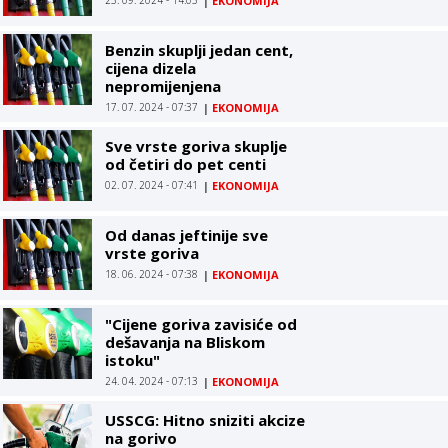
|
EKONOMIJA
Benzin skuplji jedan cent,
cijena dizela
nepromijenjena
17. 07. 2024 - 07:37
|
EKONOMIJA
Sve vrste goriva skuplje
od četiri do pet centi
02. 07. 2024 - 07:41
|
EKONOMIJA
Od danas jeftinije sve
vrste goriva
18. 06. 2024 - 07:38
|
EKONOMIJA
"Cijene goriva zavisiće od
dešavanja na Bliskom
istoku"
24. 04. 2024 - 07:13
|
EKONOMIJA
USSCG: Hitno sniziti akcize
na gorivo