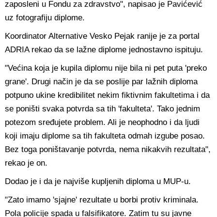
zaposleni u Fondu za zdravstvo", napisao je Pavićević
uz fotografiju diplome.
Koordinator Alternative Vesko Pejak ranije je za portal
ADRIA rekao da se lažne diplome jednostavno ispituju.
"Većina koja je kupila diplomu nije bila ni pet puta 'preko
grane'. Drugi način je da se poslije par lažnih diploma
potpuno ukine kredibilitet nekim fiktivnim fakultetima i da
se poništi svaka potvrda sa tih 'fakulteta'. Tako jednim
potezom sređujete problem. Ali je neophodno i da ljudi
koji imaju diplome sa tih fakulteta odmah izgube posao.
Bez toga poništavanje potvrda, nema nikakvih rezultata",
rekao je on.
Dodao je i da je najviše kupljenih diploma u MUP-u.
"Zato imamo 'sjajne' rezultate u borbi protiv kriminala.
Pola policije spada u falsifikatore. Zatim tu su javne