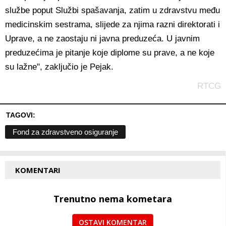
službe poput Službi spašavanja, zatim u zdravstvu među
medicinskim sestrama, slijede za njima razni direktorati i
Uprave, a ne zaostaju ni javna preduzeća. U javnim
preduzećima je pitanje koje diplome su prave, a ne koje
su lažne", zaključio je Pejak.
RTCG
TAGOVI:
Fond za zdravstveno osiguranje
KOMENTARI
Trenutno nema kometara
OSTAVI KOMENTAR