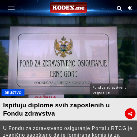
Fond za zdravstveno
osiguranje
DRUŠTVO
Ispituju diplome svih zaposlenih u
Fondu zdravstva
U Fondu za zdravstveno osiguranje Portalu RTCG je
zvanično saopšteno da je formirana komisija za