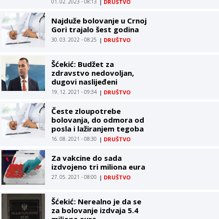
01. 02. 2023 - 08:13
|
DRUŠTVO
eura, izgubljeno oko
milion radnih dana
Najduže bolovanje u Crnoj
Gori trajalo šest godina
30. 03. 2022 - 08:25
|
DRUŠTVO
Šćekić: Budžet za
zdravstvo nedovoljan,
dugovi naslijeđeni
19. 12. 2021 - 09:34
|
DRUŠTVO
Česte zloupotrebe
bolovanja, do odmora od
posla i lažiranjem tegoba
16. 08. 2021 - 08:30
|
DRUŠTVO
Za vakcine do sada
izdvojeno tri miliona eura
27. 05. 2021 - 08:00
|
DRUŠTVO
Šćekić: Nerealno je da se
za bolovanje izdvaja 5.4
miliona eura