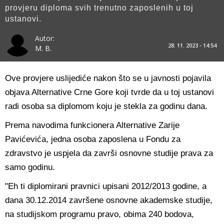
provjeru diploma svih trenutno zaposlenih u toj
ustanovi.
Autor:
28. 11. 2023 - 14:54
M. B.
Ove provjere uslijediće nakon što se u javnosti pojavila
objava Alternative Crne Gore koji tvrde da u toj ustanovi
radi osoba sa diplomom koju je stekla za godinu dana.
Prema navodima funkcionera Alternative Zarije
Pavićevića, jedna osoba zaposlena u Fondu za
zdravstvo je uspjela da završi osnovne studije prava za
samo godinu.
"Eh ti diplomirani pravnici upisani 2012/2013 godine, a
dana 30.12.2014 završene osnovne akademske studije,
na studijskom programu pravo, obima 240 bodova,