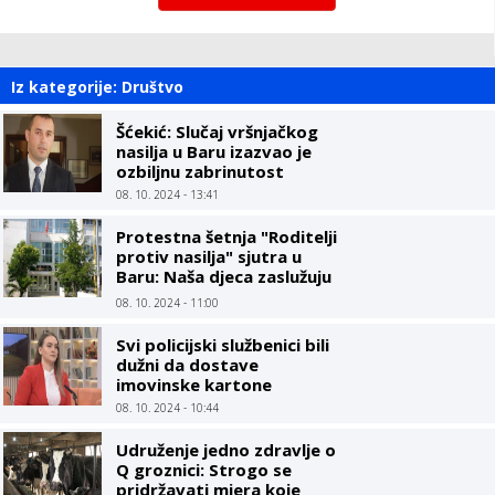
Iz kategorije: Društvo
Šćekić: Slučaj vršnjačkog
nasilja u Baru izazvao je
ozbiljnu zabrinutost
08. 10. 2024 - 13:41
Protestna šetnja "Roditelji
protiv nasilja" sjutra u
Baru: Naša djeca zaslužuju
sigurno okruženje
08. 10. 2024 - 11:00
Svi policijski službenici bili
dužni da dostave
imovinske kartone
08. 10. 2024 - 10:44
Udruženje jedno zdravlje o
Q groznici: Strogo se
pridržavati mjera koje