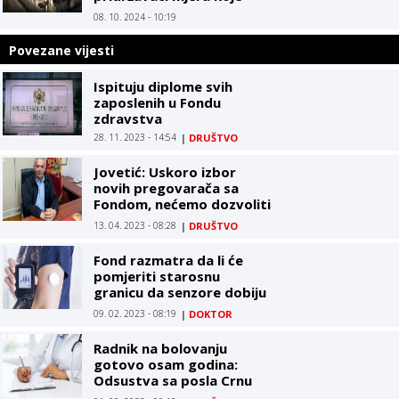
propisuju zdravstvene i
08. 10. 2024 - 10:19
veterinarske institucije
Povezane vijesti
Ispituju diplome svih
zaposlenih u Fondu
zdravstva
28. 11. 2023 - 14:54
|
DRUŠTVO
Jovetić: Uskoro izbor
novih pregovarača sa
Fondom, nećemo dozvoliti
da bilo koga “vrbuju”
13. 04. 2023 - 08:28
|
DRUŠTVO
Fond razmatra da li će
pomjeriti starosnu
granicu da senzore dobiju
oboljeli od dijabetesa do
09. 02. 2023 - 08:19
|
DOKTOR
27. godine
Radnik na bolovanju
gotovo osam godina:
Odsustva sa posla Crnu
Goru koštala šest miliona