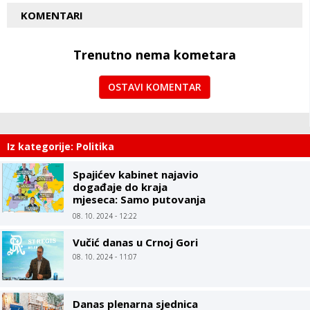
KOMENTARI
Trenutno nema kometara
OSTAVI KOMENTAR
Iz kategorije: Politika
Spajićev kabinet najavio
događaje do kraja
mjeseca: Samo putovanja
ministara, Vlada kao
08. 10. 2024 - 12:22
turistička agencija
Vučić danas u Crnoj Gori
08. 10. 2024 - 11:07
Danas plenarna sjednica