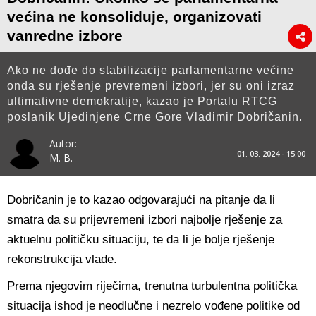
većina ne konsoliduje, organizovati
vanredne izbore
Ako ne dođe do stabilizacije parlamentarne većine
onda su rješenje prevremeni izbori, jer su oni izraz
ultimativne demokratije, kazao je Portalu RTCG
poslanik Ujedinjene Crne Gore Vladimir Dobričanin.
Autor:
01. 03. 2024 - 15:00
M. B.
Dobričanin je to kazao odgovarajući na pitanje da li
smatra da su prijevremeni izbori najbolje rješenje za
aktuelnu političku situaciju, te da li je bolje rješenje
rekonstrukcija vlade.
Prema njegovim riječima, trenutna turbulentna politička
situacija ishod je neodlučne i nezrelo vođene politike od