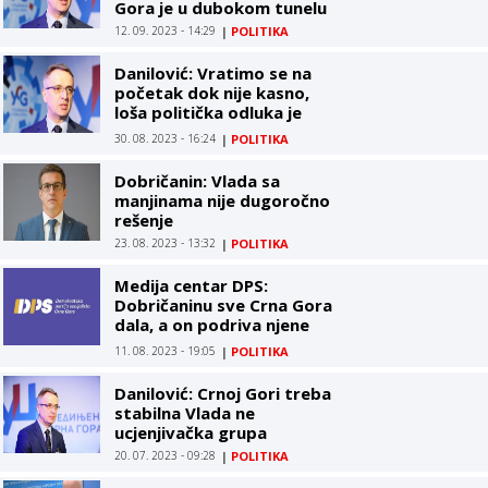
Gora je u dubokom tunelu
12. 09. 2023 - 14:29
|
POLITIKA
Danilović: Vratimo se na
početak dok nije kasno,
loša politička odluka je
vidljiva izdaleka
30. 08. 2023 - 16:24
|
POLITIKA
Dobričanin: Vlada sa
manjinama nije dugoročno
rešenje
23. 08. 2023 - 13:32
|
POLITIKA
Medija centar DPS:
Dobričaninu sve Crna Gora
dala, a on podriva njene
temelje
11. 08. 2023 - 19:05
|
POLITIKA
Danilović: Crnoj Gori treba
stabilna Vlada ne
ucjenjivačka grupa
20. 07. 2023 - 09:28
|
POLITIKA