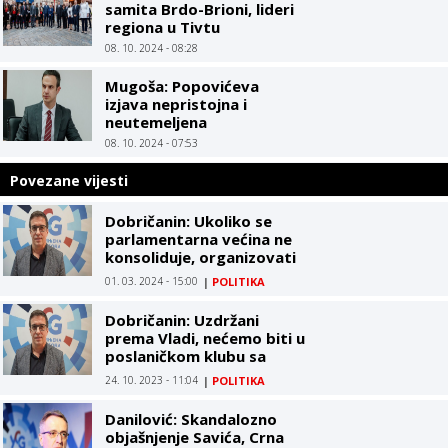
samita Brdo-Brioni, lideri
regiona u Tivtu
08. 10. 2024 - 08:28
Mugoša: Popovićeva
izjava nepristojna i
neutemeljena
08. 10. 2024 - 07:53
Povezane vijesti
Dobričanin: Ukoliko se
parlamentarna većina ne
konsoliduje, organizovati
vanredne izbore
01. 03. 2024 - 15:00
|
POLITIKA
Dobričanin: Uzdržani
prema Vladi, nećemo biti u
poslaničkom klubu sa
Evropom sad
24. 10. 2023 - 11:04
|
POLITIKA
Danilović: Skandalozno
objašnjenje Savića, Crna