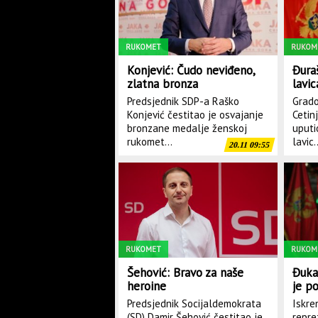
RUKOMET
RUKOM
Konjević: Čudo neviđeno,
Đura
zlatna bronza
lavi
časov
Predsjednik SDP-a Raško
Grado
patr
Konjević čestitao je osvajanje
Cetin
pono
bronzane medalje ženskoj
uputi
rukomet...
lavic..
20.11 09:55
RUKOMET
RUKOM
Šehović: Bravo za naše
Đuka
heroine
je po
Predsjednik Socijaldemokrata
Iskre
(SD) Damir Šehović čestitao je
repre