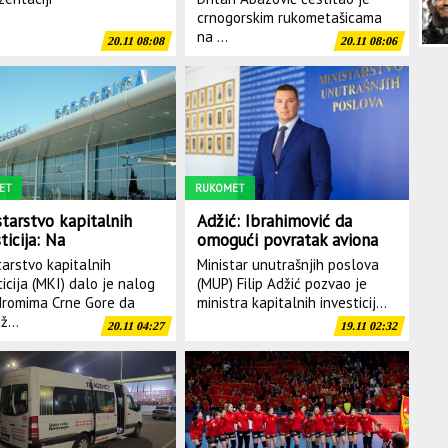
crnogorskim rukometašicama
na ...
20.11 08:08
20.11 08:06
ET
RUKOMET
starstvo kapitalnih
Adžić: Ibrahimović da
ticija: Na
omogući povratak aviona
oričkom aerodromu
sa navijačima Crne Gore
tarstvo kapitalnih
Ministar unutrašnjih poslova
ovremeni rad zbog
ticija (MKI) dalo je nalog
(MUP) Filip Adžić pozvao je
r leta navijača
romima Crne Gore da
ministra kapitalnih investicij...
ž...
20.11 04:27
19.11 02:32