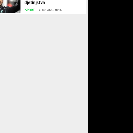
djetinjstva
SPORT
|
30. 09. 2024 - 10:16