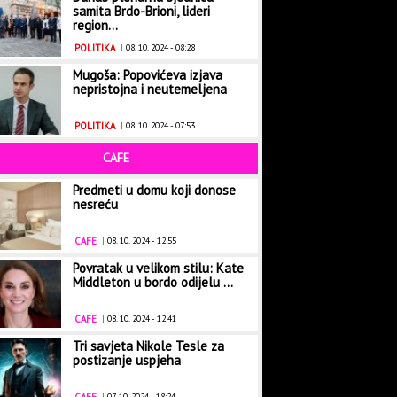
samita Brdo-Brioni, lideri
region...
POLITIKA
|
08. 10. 2024 - 08:28
Mugoša: Popovićeva izjava
nepristojna i neutemeljena
POLITIKA
|
08. 10. 2024 - 07:53
CAFE
Predmeti u domu koji donose
nesreću
CAFE
|
08. 10. 2024 - 12:55
Povratak u velikom stilu: Kate
Middleton u bordo odijelu ...
CAFE
|
08. 10. 2024 - 12:41
Tri savjeta Nikole Tesle za
postizanje uspjeha
|
07. 10. 2024 - 18:24