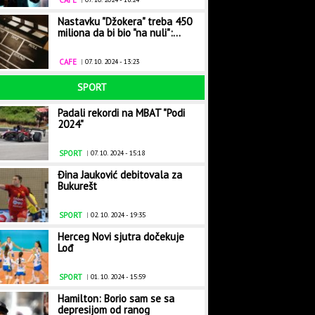
CAFE
Nastavku "Džokera" treba 450
miliona da bi bio "na nuli":...
CAFE
|
07. 10. 2024 - 13:23
SPORT
Padali rekordi na MBAT "Podi
2024"
SPORT
|
07. 10. 2024 - 15:18
Đina Jauković debitovala za
Bukurešt
SPORT
|
02. 10. 2024 - 19:35
Herceg Novi sjutra dočekuje
Lođ
SPORT
|
01. 10. 2024 - 15:59
Hamilton: Borio sam se sa
depresijom od ranog