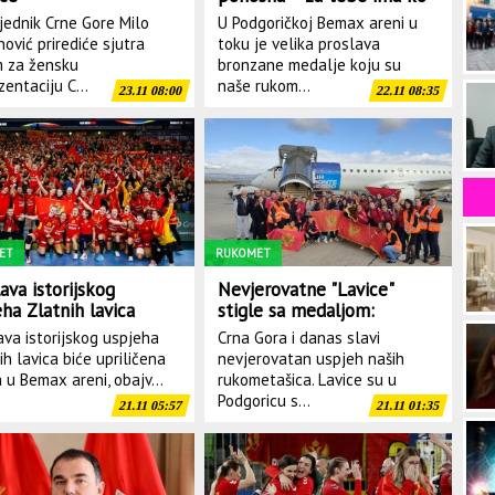
da se bori
jednik Crne Gore Milo
U Podgoričkoj Bemax areni u
ović prirediće sjutra
toku je velika proslava
m za žensku
bronzane medalje koju su
zentaciju C...
naše rukom...
23.11 08:00
22.11 08:35
ET
RUKOMET
ava istorijskog
Nevjerovatne "Lavice"
ha Zlatnih lavica
stigle sa medaljom:
ra u Bemax areni
Dočekali ih brojni navijači
ava istorijskog uspjeha
Crna Gora i danas slavi
ih lavica biće upriličena
nevjerovatan uspjeh naših
a u Bemax areni, obajv...
rukometašica. Lavice su u
Podgoricu s...
21.11 05:57
21.11 01:35