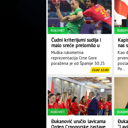
Šćekić: Slučaj vršnjačkog na
RUKOMET
RUKOM
Čudni kriterijumi sudija i
Kapi
malo sreće prelomilo u
nas s
korist Španije: "Lavovi"
EP p
Muška rukometna
Kao d
pokazali zube rukometnoj
reprezentacija Crne Gore
prven
velesili, izgubili 30:25
poražena je od Španije 30:25.
posla
Po...
13.01 12:03
RUKOMET
RUKOM
Đukanović uručio lavicama
Đuka
Orden Crnogorske zastave
“Lav