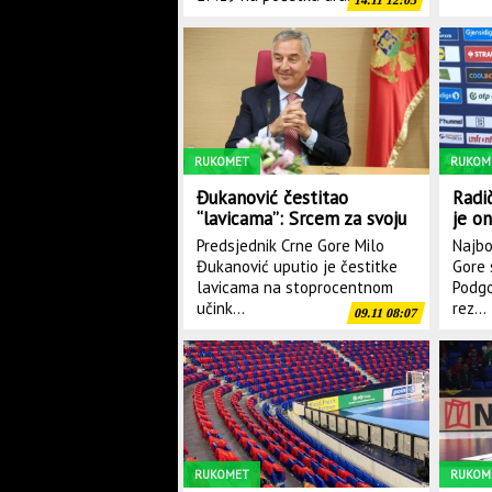
14.11 12:05
RUKOMET
RUKOM
Đukanović čestitao
Radi
“lavicama”: Srcem za svoju
je o
državu do novih pobjeda
čemu 
Predsjednik Crne Gore Milo
Najbo
mene
Đukanović uputio je čestitke
Gore 
lavicama na stoprocentnom
Podgo
učink...
rez...
09.11 08:07
RUKOMET
RUKOM