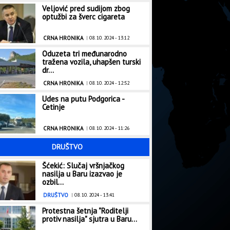
Veljović pred sudijom zbog
oge
Budućnost sjutra protiv
optužbi za šverc cigareta
Pokušaćemo da pružim
otpor
CRNA HRONIKA
|
08. 10. 2024 - 13:12
Oduzeta tri međunarodno
tražena vozila, uhapšen turski
dr...
CRNA HRONIKA
|
08. 10. 2024 - 12:52
Udes na putu Podgorica -
Cetinje
CRNA HRONIKA
|
08. 10. 2024 - 11:26
DRUŠTVO
Šćekić: Slučaj vršnjačkog
nasilja u Baru izazvao je
ozbil...
DRUŠTVO
|
08. 10. 2024 - 13:41
Protestna šetnja "Roditelji
protiv nasilja" sjutra u Baru...