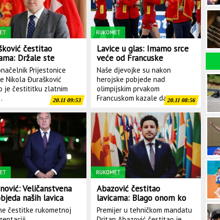
ET
RUKOMET
šković čestitao
Lavice u glas: Imamo srce
cama: Držale ste
veće od Francuske
e ljubavi i
načelnik Prijestonice
Naše djevojke su nakon
iotizma, Crna Gora se
je Nikola Đurašković
herojske pobjede nad
si sa vama
o je čestititku zlatnim
olimpijskim prvakom
.
Francuskom kazale da su...
20.11 09:53
20.11 08:56
ET
RUKOMET
nović: Veličanstvena
Abazović čestitao
bjeda naših lavica
lavicama: Blago onom ko
dovijeka živi
ne čestitke rukometnoj
Premijer u tehničkom mandatu
zentaciji
Dritan Abazović čestitao je