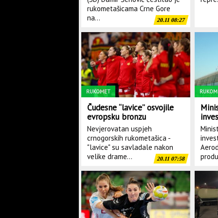
rukometašicama Crne Gore
na...
20.11 08:27
RUKOMET
RUKOM
Čudesne “lavice” osvojile
Mini
evropsku bronzu
inves
podg
Nevjerovatan uspjeh
Minis
prek
crnogorskih rukometašica -
inves
čarte
"lavice" su savladale nakon
Aerod
velike drame...
produ
20.11 07:58