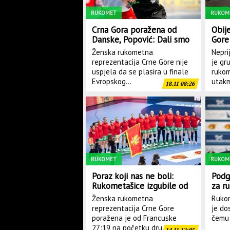
RUKOMET
RUKOM
Crna Gora poražena od
Obij
Danske, Popović: Dali smo
Gore
sve što smo imali
meča
Ženska rukometna
Nepri
ukra
reprezentacija Crne Gore nije
je gr
uspjela da se plasira u finale
rukom
Evropskog...
utakm
18.11 08:26
RUKOMET
RUKOM
Poraz koji nas ne boli:
Podg
Rukometašice izgubile od
za r
Francuske, slijedi meč sa
Mora
Ženska rukometna
Rukom
Rumunijom za polufinale
doka
reprezentacija Crne Gore
je dos
poražena je od Francuske
čemu 
27:19 na početku dru...