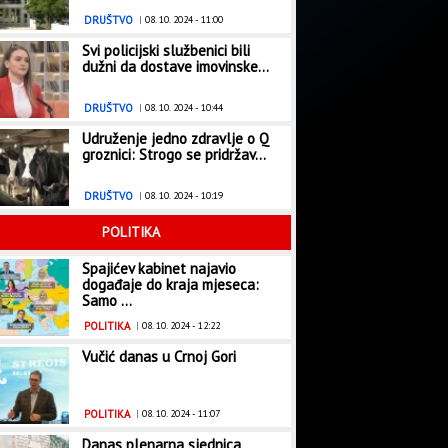
DRUŠTVO
|
08. 10. 2024 - 11:00
Svi policijski službenici bili
dužni da dostave imovinske...
DRUŠTVO
|
08. 10. 2024 - 10:44
Udruženje jedno zdravlje o Q
groznici: Strogo se pridržav...
DRUŠTVO
|
08. 10. 2024 - 10:19
POLITIKA
Spajićev kabinet najavio
događaje do kraja mjeseca:
Samo ...
POLITIKA
|
08. 10. 2024 - 12:22
Vučić danas u Crnoj Gori
POLITIKA
|
08. 10. 2024 - 11:07
Danas plenarna sjednica