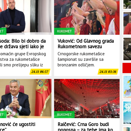
silja u Baru izazvao je ozbiljnu zabrinutost Slučaj vr...
ET
RUKOMET
soda: Bilo bi dobro da
Vuković: Od Glavnog grada
e država sjeti iako je
Rukometnom savezu
rošlo
100.000 eura
omaćin grupe Evropskog
Crnogorske rukometašice
stva za rukometašice
šampionat su završile sa
li smo prelijepu sliku iz
bronzanim odličjem.
24.11 06:57
24.11 03:36
ET
RUKOMET
nović će ugostiti
Raičević: Crna Goro budi
ice”
ponosna – za tebe ima ko