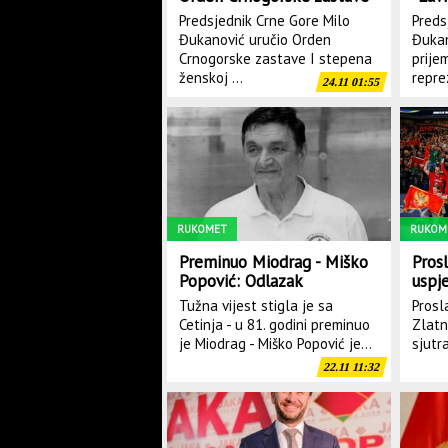
I stepena
Predsjednik Crne Gore Milo
Preds
Đukanović uručio Orden
Đukan
Crnogorske zastave I stepena
prije
ženskoj ...
repre
24.11 01:55
RUKOMET
RUKOM
Preminuo Miodrag - Miško
Prosl
Popović: Odlazak
uspje
legendarnog rukometnog
sjut
Tužna vijest stigla je sa
Prosl
trenera
Cetinja - u 81. godini preminuo
Zlatn
je Miodrag - Miško Popović je...
sjutr
22.11 11:32