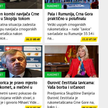
ET
RUKOMET
en kombi navijača Crne
Pala i Rumunija, Crna Gora
 u Skoplju tokom
praktično u polufinalu
 sa Holandijom,
Evropskog prvenstva
jatna situacija zadesila
Veliki uspjeh crnogorskih
dene dragocjene stvari
upu navijača crnogorskih
rukometašica – naše “lavice”
etašica nakon
savladale su Rumunije 35:34 i
ice...
na...
16.11 08:40
15.11 07:50
ET
RUKOMET
orica je pravo mjesto
Đurović čestitala lavicama:
ukomet, a mečevi u
Vaša borba i srčanost
či su to još jednom
ostavile su svakog
etni savez pokazao da
Predjsenica Skupštine Danijela
zali
ljubitelja rukometa bez
tojana velikih stvari, o
Đurović čestitala je
daha
je i govorio Mihael Vide...
rukometašicama Crne Gore na,
kako j...