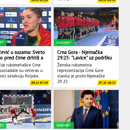
10.11 05:28
09.11 09:32
ET
RUKOMET
čević u suzama: Sveto
Crna Gora - Njemačka
no pred čime drhtiš a
29:25: "Lavice" uz podršku
se diviš, a to je za
navijača i sjajnu timsku igru
lje rukometašice Crne
Ženska rukometna
 dres Crne Gore
došle do još jedne pobjede
savladale su večeras u
reprezentacija Crne Gore
rici selekciju Poljske,
slavila je protiv Njemačke
29:25
09.11 07:59
07.11 10:51
ET
RUKOMET