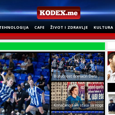
TEHNOLOGIJA
CAFE
ŽIVOT I ZDRAVLJE
KULTURA
Budućnost domaćin Đeru
Konačano sam stala na noge