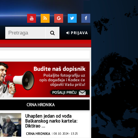
PRIJAVA
CRNA HRONIKA
Uhapšen jedan od vođa
Balkanskog narko kartela:
Diktirao ...
CRNA HRONIKA
|
08. 10. 2024 - 13:25