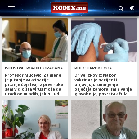
TAG: kovid 19
ISKUSTVA I PORUKE GRAĐANA
RIJEČ KARDIOLOGA
Profesor Mucević: Za mene
Dr Veličković: Nakon
je pitanje vakcinacije
vakcinacije pacijenti
pitanje čojstva, iz prve ruke
prijavljuju smanjenje
sam vidio šta virus može da
osjećaja zamora, smirivanje
uradi od mladih, jakih ljudi
glavobolja, povratak čula
mirisa i ukusa, prestanak
15. 07. 2021 - 21:36
opadanja kose...
15. 07. 2021 - 19:10