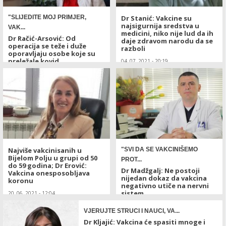
"SLIJEDITE MOJ PRIMJER,
Dr Stanić: Vakcine su
najsigurnija sredstva u
VAK...
medicini, niko nije lud da ih
Dr Račić-Arsović: Od
daje zdravom narodu da se
operacija se teže i duže
razboli
oporavljaju osobe koje su
preležale kovid
04. 07. 2021 - 20:19
11. 07. 2021 - 17:44
Najviše vakcinisanih u
"SVI DA SE VAKCINIŠEMO
Bijelom Polju u grupi od 50
PROT...
do 59 godina; Dr Erović:
Dr Madžgalj: Ne postoji
Vakcina onesposobljava
nijedan dokaz da vakcina
koronu
negativno utiče na nervni
sistem
20. 06. 2021 - 12:04
16. 06. 2021 - 11:15
VJERUJTE STRUCI I NAUCI, VA...
Dr Kljajić: Vakcina će spasiti mnoge i