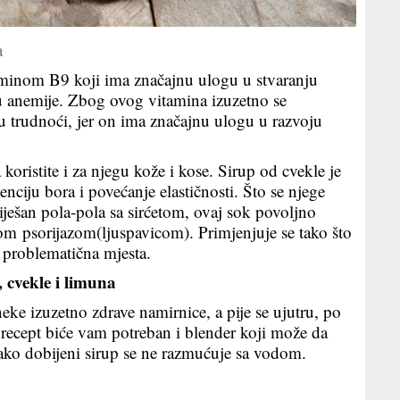
a
taminom B9 koji ima značajnu ulogu u stvaranju
ju anemije. Zbog ovog vitamina izuzetno se
 trudnoći, jer on ima značajnu ulogu u razvoju
oristite i za njegu kože i kose. Sirup od cvekle je
nciju bora i povećanje elastičnosti. Što se njege
ješan pola-pola sa sirćetom, ovaj sok povoljno
m psorijazom(ljuspavicom). Primjenjuje se tako što
 problematična mjesta.
, cvekle i limuna
eke izuzetno zdrave namirnice, a pije se ujutru, po
 recept biće vam potreban i blender koji može da
ako dobijeni sirup se ne razmućuje sa vodom.