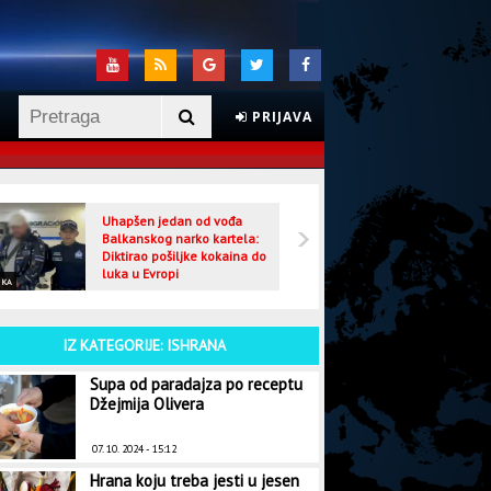
PRIJAVA
Uhapšen jedan od vođa
Veljo
Balkanskog narko kartela:
optuž
Diktirao pošiljke kokaina do
luka u Evropi
IKA
CRNA HRONIKA
IZ KATEGORIJE: ISHRANA
Supa od paradajza po receptu
Džejmija Olivera
07. 10. 2024 - 15:12
Hrana koju treba jesti u jesen