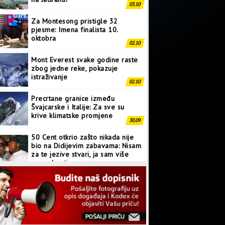
03.10
Za Montesong pristigle 32
pjesme: Imena finalista 10.
oktobra
02.10
Mont Everest svake godine raste
zbog jedne reke, pokazuje
istraživanje
02.10
Precrtane granice između
Švajcarske i Italije: Za sve su
krive klimatske promjene
30.09
50 Cent otkrio zašto nikada nije
bio na Didijevim zabavama: Nisam
za te jezive stvari, ja sam više
normalan tip
28.09
Japanci prave superkompjuter
kakav svijet još nije vidio
27.09
Linkin Park ima novu pjesmu: