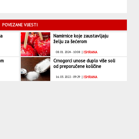
POVEZANE VIJESTI
ra
Namirnice koje zaustavljaju
želju za šećerom
08. 01. 2024 - 10:08
|
ISHRANA
om
Crnogorci unose duplo više soli
od preporučene količine
16. 03. 2022 - 09:29
|
ISHRANA