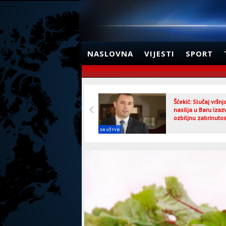
NASLOVNA
VIJESTI
SPORT
Šćekić: Slučaj vršn
nasilja u Baru izaz
ozbiljnu zabrinutos
DRUŠTVO