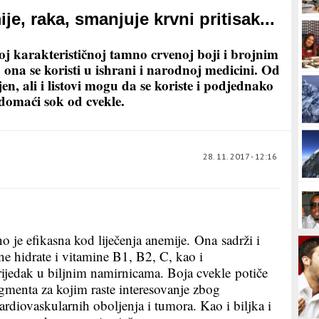
je, raka, smanjuje krvni pritisak...
oj karakterističnoj tamno crvenoj boji i brojnim
ona se koristi u ishrani i narodnoj medicini. Od
en, ali i listovi mogu da se koriste i podjednako
 domaći sok od cvekle.
28. 11. 2017 - 12:16
o je efikasna kod liječenja anemije. Ona sadrži i
ne hidrate i vitamine B1, B2, C, kao i
rijedak u biljnim namirnicama. Boja cvekle potiče
gmenta za kojim raste interesovanje zbog
rdiovaskularnih oboljenja i tumora. Kao i biljka i