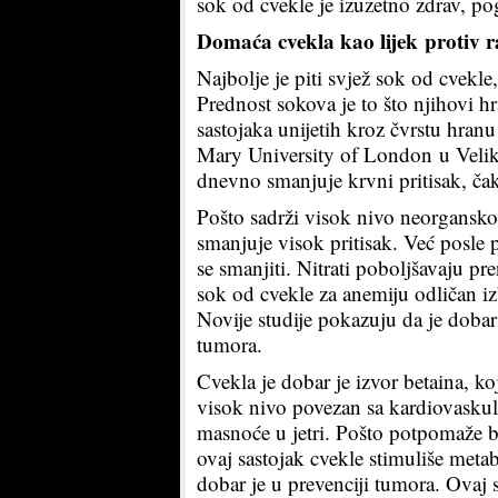
sok od cvekle je izuzetno zdrav, po
Domaća cvekla kao lijek protiv 
Najbolje je piti svjež sok od cvekle
Prednost sokova je to što njihovi hr
sastojaka unijetih kroz čvrstu hran
Mary University of London u Veliko
dnevno smanjuje krvni pritisak, čak 
Pošto sadrži visok nivo neorganskog
smanjuje visok pritisak. Već posle p
se smanjiti. Nitrati poboljšavaju pr
sok od cvekle za anemiju odličan iz
Novije studije pokazuju da je dobar
tumora.
Cvekla je dobar je izvor betaina, ko
visok nivo povezan sa kardiovaskul
masnoće u jetri. Pošto potpomaže b
ovaj sastojak cvekle stimuliše meta
dobar je u prevenciji tumora. Ovaj 