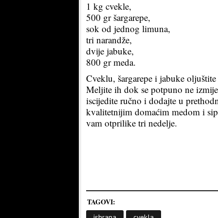
1 kg cvekle,
500 gr šargarepe,
sok od jednog limuna,
tri narandže,
dvije jabuke,
800 gr meda.
Cveklu, šargarepe i jabuke oljuštite
Meljite ih dok se potpuno ne izmij
iscijedite ručno i dodajte u pretho
kvalitetnijim domaćim medom i sipaj
vam otprilike tri nedelje.
TAGOVI:
ishrana
cvekla