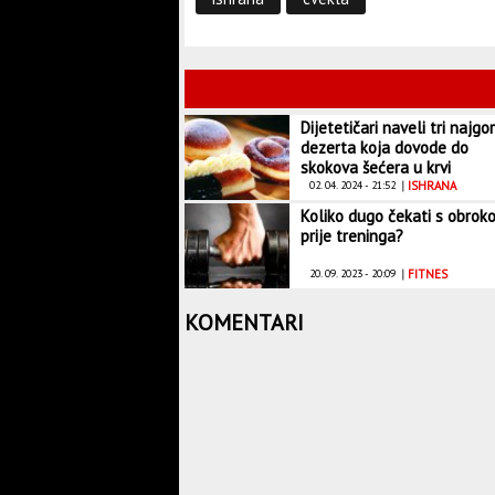
Dijetetičari naveli tri najgo
dezerta koja dovode do
skokova šećera u krvi
02. 04. 2024 - 21:52
|
ISHRANA
Koliko dugo čekati s obrok
prije treninga?
20. 09. 2023 - 20:09
|
FITNES
KOMENTARI