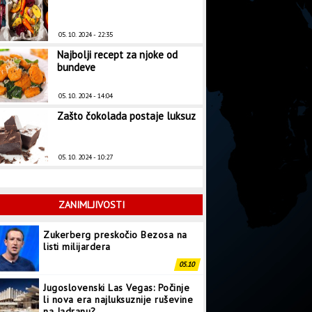
05. 10. 2024 - 22:35
Najbolji recept za njoke od
bundeve
05. 10. 2024 - 14:04
Zašto čokolada postaje luksuz
05. 10. 2024 - 10:27
ZANIMLJIVOSTI
Zukerberg preskočio Bezosa na
listi milijardera
05.10
Jugoslovenski Las Vegas: Počinje
li nova era najluksuznije ruševine
na Jadranu?