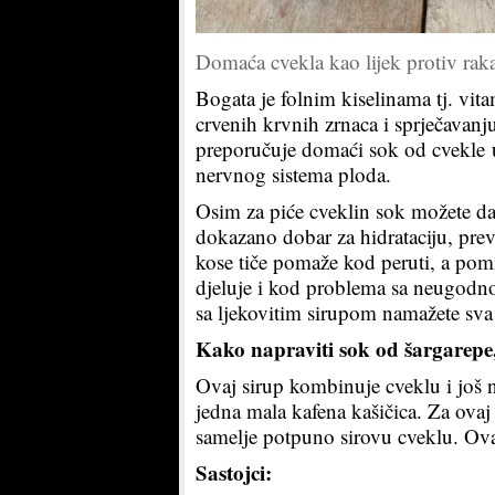
Domaća cvekla kao lijek protiv rak
Bogata je folnim kiselinama tj. vi
crvenih krvnih zrnaca i sprječavan
preporučuje domaći sok od cvekle u
nervnog sistema ploda.
Osim za piće cveklin sok možete da k
dokazano dobar za hidrataciju, preve
kose tiče pomaže kod peruti, a pomi
djeluje i kod problema sa neugodno
sa ljekovitim sirupom namažete sva
Kako napraviti sok od šargarepe
Ovaj sirup kombinuje cveklu i još n
jedna mala kafena kašičica. Za ovaj
samelje potpuno sirovu cveklu. Ov
Sastojci: