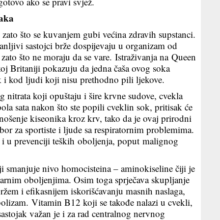
gotovo ako se pravi svjež.
raka
, zato što se kuvanjem gubi većina zdravih supstanci.
anljivi sastojci brže dospijevaju u organizam od
u zato što ne moraju da se vare. Istraživanja na Queen
j Britaniji pokazuju da jedna čaša ovog soka
i kod ljudi koji nisu prethodno pili ljekove.
 nitrata koji opuštaju i šire krvne sudove, cvekla
ola sata nakon što ste popili cveklin sok, pritisak će
enošenje kiseonika kroz krv, tako da je ovaj prirodni
bor za sportiste i ljude sa respiratornim problemima.
 i u prevenciji teških oboljenja, poput malignog
ji smanjuje nivo homocisteina – aminokiseline čiji je
arnim oboljenjima. Osim toga sprječava skupljanje
ržem i efikasnijem iskorišćavanju masnih naslaga,
bolizam. Vitamin B12 koji se takođe nalazi u cvekli,
sastojak važan je i za rad centralnog nervnog