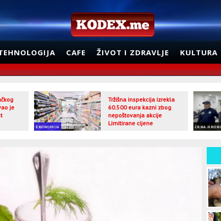
TEHNOLOGIJA
CAFE
ŽIVOT I ZDRAVLJE
KULTURA
jačkog
Tržišna inspekcija izrekla
vao je
60.500 eura kazni zbog
t
nepoštovanja akcije
Limitirane cijene
EKONOMIJA
CRNA HRON