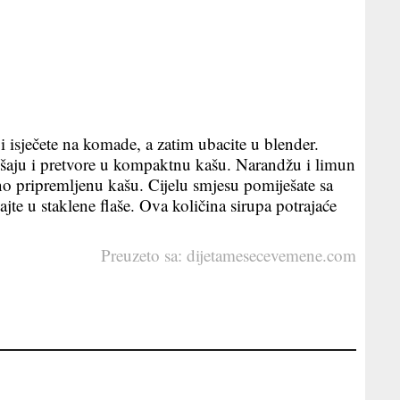
 i isječete na komade, a zatim ubacite u blender.
ešaju i pretvore u kompaktnu kašu. Narandžu i limun
dno pripremljenu kašu. Cijelu smjesu pomiješate sa
te u staklene flaše. Ova količina sirupa potrajaće
Preuzeto sa:
dijetamesecevemene.com